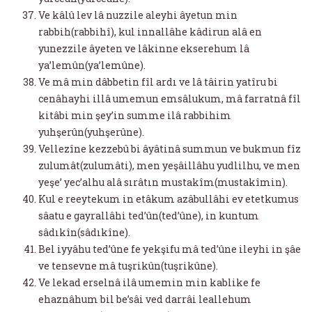
Ve kâlû lev lâ nuzzile aleyhi âyetun min
rabbih(rabbihî), kul innallâhe kâdirun alâ en
yunezzile âyeten ve lâkinne ekserehum lâ
ya’lemûn(ya’lemûne).
Ve mâ min dâbbetin fîl ardı ve lâ tâirin yatîru bi
cenâhayhi illâ umemun emsâlukum, mâ farratnâ fîl
kitâbi min şey’in summe ilâ rabbihim
yuhşerûn(yuhşerûne).
Vellezîne kezzebû bi âyâtinâ summun ve bukmun fîz
zulumât(zulumâti), men yeşâillâhu yudlilhu, ve men
yeşe’ yec’alhu alâ sırâtın mustakîm(mustakîmin).
Kul e reeytekum in etâkum azâbullâhi ev etetkumus
sâatu e gayrallâhi ted’ûn(ted’ûne), in kuntum
sâdıkîn(sâdıkîne).
Bel iyyâhu ted’ûne fe yekşifu mâ ted’ûne ileyhi in şâe
ve tensevne mâ tuşrikûn(tuşrikûne).
Ve lekad erselnâ ilâ umemin min kablike fe
ehaznâhum bil be’sâi ved darrâi leallehum