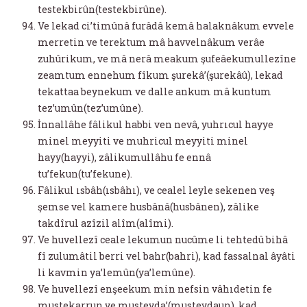
testekbirûn(testekbirûne).
Ve lekad ci’timûnâ furâdâ kemâ halaknâkum evvele
merretin ve terektum mâ havvelnâkum verâe
zuhûrikum, ve mâ nerâ meakum şufeâekumullezîne
zeamtum ennehum fîkum şurekâ’(şurekâû), lekad
tekattaa beynekum ve dalle ankum mâ kuntum
tez’umûn(tez’umûne).
İnnallâhe fâlikul habbi ven nevâ, yuhrıcul hayye
minel meyyiti ve muhricul meyyiti minel
hayy(hayyi), zâlikumullâhu fe ennâ
tu’fekun(tu’fekune).
Fâlikul ısbâh(ısbâhı), ve cealel leyle sekenen veş
şemse vel kamere husbânâ(husbânen), zâlike
takdîrul azîzil alîm(alîmi).
Ve huvellezî ceale lekumun nucûme li tehtedû bihâ
fî zulumâtil berri vel bahr(bahri), kad fassalnal âyâti
li kavmin ya’lemûn(ya’lemûne).
Ve huvellezî enşeekum min nefsin vâhıdetin fe
mustekarrun ve mustevda’(mustevdaun), kad