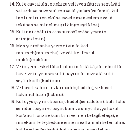
Kul e gayrallâhi ettehızu veliyyen fâtırıs semâvâti
vel ardı ve huve yut’ımu ve lâ yut’am(yut’amu), kul
innî umirtu en ekûne evvele men esleme ve lâ
tekûnenne minel muşrikîn(muşrikîne).
Kul innî ehâfu in asaytu rabbî azâbe yevmin
azîm(azîmin).
Men yusraf anhu yevme izin fe kad
rahımeh(rahımehu), ve zâlikel fevzul
mubîn(mubînu).
Ve in yemseskellâhu bi durrin fe lâ kâşife lehu illâ
huve, ve in yemseske bi hayrın fe huve alâ kulli
şey’in kadîr(kadîrun).
Ve huvel kâhiru fevka ıbâdih(ıbâdihî), ve huvel
hakîmul habîr(habîru).
Kul eyyu şey’in ekberu şehâdeh(şehâdeten), kulillâhu
şehîdun, beynî ve beynekum ve ûhiye ileyye hâzâl
kur’ânu li unzirekum bihî ve men belag(belaga), e
innekum le teşhedûne enne meallâhi âliheten uhrâ,
kul lâ eşhed(eşhedu), kul innemâ huve ilâhun