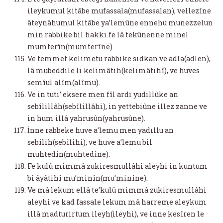
ileykumul kitâbe mufassala(mufassalan), vellezîne
âteynâhumul kitâbe ya’lemûne ennehu munezzelun
min rabbike bil hakkı fe lâ tekûnenne minel
mumterîn(mumterîne).
Ve temmet kelimetu rabbike sıdkan ve adla(adlen),
lâ mubeddile li kelimâtih(kelimâtihî), ve huves
semîul alîm(alîmu).
Ve in tutı’ eksere men fîl ardı yudıllûke an
sebîlillâh(sebîlillâhi), in yettebiûne illez zanne ve
in hum illâ yahrusûn(yahrusûne).
İnne rabbeke huve a’lemu men yadıllu an
sebîlih(sebîlihi), ve huve a’lemu bil
muhtedîn(muhtedîne).
Fe kulû mimmâ zukiresmullâhi aleyhi in kuntum
bi âyâtihî mu’minîn(mu’minîne).
Ve mâ lekum ellâ te’kulû mimmâ zukiresmullâhi
aleyhi ve kad fassale lekum mâ harreme aleykum
illâ madturirtum ileyh(ileyhi), ve inne kesîren le