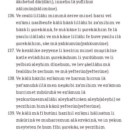
âkıbetud dâr(dâri), innehu lâ yuflihuz
zâlimûn(zâlimûne).
Ve cealû lillâhi mimmâ zeree minel harsi vel
en’âmi nasîbenfe kâlû hâzâ lillâhi bi za’mihim ve
hâzâ li şurekâinâ, fe mâ kâne li şurekâihim fe lâ
yasılu ilâllahi ve mâ kâne lillâhi fe huve yasilu ilâ
şurekâihim, sâe mâ yahkumûn(yahkumûne).
Ve kezâlike zeyyene li kesîrin minel muşrikîne
katle evlâdihim şurekâuhum li yurdûhum ve li
yelbisû aleyhim dînehum, ve lev şâellâhu mâ
fealûhu fe zerhum ve mâ yefterûn(yefterûne).
Ve kâlû hâzihi en’âmun ve harsun hicrun lâ
yat’amuhâ illâ men neşâu bi za’mihim ve en’âmun
hurrimet zuhûruhâ ve en’âmun lâ
yezkurûnesmallâhi aleyhaftirâen aleyh(aleyhi) se
yeczîhim bimâ kânû yefterûn(yefterûne).
Ve kâlû mâ fî butûni hazihil en’âmi hâlisatun li
zukûrinâ ve muharremun alâ ezvâcinâ, ve in yekun
meyteten fe hum fîhi şurekâu, se yeczîhim