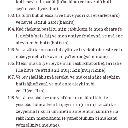
kulli şey’in fa’budûh(fa’budûhu),ve huve alâ kulli
şey’in vekîl(vekîlun).
Lâ tudrikuhul ebsâru ve huve yudrikul ebsâr(ebsâru)
ve huvel lâtîful habîr(habîru).
Kad câekum basâiru min rabbikum fe men ebsara fe
li nefsih(nefsihi) ve men amiye fe aleyhâ, ve mâ ene
aleykum bi hafîz(hafîzin).
Ve kezâlike nusarriful âyâti ve li yekûlû dereste ve li
nubeyyinehu li kavmin ya’lemûn(ya’lemûne).
İttebi’ mâ uhıye ileyke min rabbik(rabbike), lâ ilâhe
illâ huve, ve a’rıd anil muşrikîn(muşrikîne).
Ve lev şâallâhu mâ eşrekû, ve mâ cealnâke aleyhim
hafîzâ(hafîzan), ve mâ ente aleyhim bi
vekîl(vekîlin).
Ve lâ tesubbûllezîne yed’ûne min dûnillâhi fe
yesubbûllâhe adven bi gayri ilm(ilmin), kezâlike
zeyyennâ li kulli ummetin amelehum summe ilâ
rabbihim merciuhum fe yunebbiuhum bimâ kânû
ya’melûn(ya’melûne).