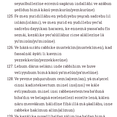
seyusîbullezîne ecremû sagârun indallâhi ve azâbun
şedîdun bimâ kânû yemkurûn(yemkurûne).
Fe men yuridillâhu en yehdiyehu yeşrah sadrehu lil
islâm(islâmi), ve men yurid en yudıllehu yec’al
sadrehu dayyikan haracen, ke ennemâ yassa’adu fîs
semâi, kezâlike yec’alûllâhur ricse alâllezîne lâ
yu’minûn(yu’minûne).
Ve hâzâ sırâtu rabbike mustekîm(mustekîmen), kad
fassalnâl âyâti li kavmin
yezzekkerûn(yezzekkerûne).
Lehum dârus selâmi inde rabbihim ve huve
veliyyuhum bimâ kânû ya’melûn(ya’melûne).
Ve yevme yahşuruhum cemîa(cemîan), yâ ma’şerel
cinni kadisteksertum minel ins(insi) ve kâle
evliyauhum minel insi rabbenestemtea ba’dunâ
biba’dın ve belagnâ ecelenellezî eccelte lenâ, kâlen
nâru mesvâkum hâlidîne fîhâ illâ mâ şâallâhu, inne
rabbeke hakîmun alîm(alîmun).
Ve kezâlike nuvellî ba’daz zâlimîne ba’dan bimâ