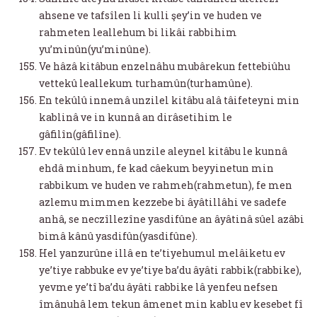
ahsene ve tafsîlen li kulli şey’in ve huden ve
rahmeten leallehum bi likâi rabbihim
yu’minûn(yu’minûne).
Ve hâzâ kitâbun enzelnâhu mubârekun fettebiûhu
vettekû leallekum turhamûn(turhamûne).
En tekûlû innemâ unzilel kitâbu alâ tâifeteyni min
kablinâ ve in kunnâ an dirâsetihim le
gâfilîn(gâfilîne).
Ev tekûlû lev ennâ unzile aleynel kitâbu le kunnâ
ehdâ minhum, fe kad câekum beyyinetun min
rabbikum ve huden ve rahmeh(rahmetun), fe men
azlemu mimmen kezzebe bi âyâtillâhi ve sadefe
anhâ, se neczîllezîne yasdifûne an âyâtinâ sûel azâbi
bimâ kânû yasdifûn(yasdifûne).
Hel yanzurûne illâ en te’tiyehumul melâiketu ev
ye’tiye rabbuke ev ye’tiye ba’du âyâti rabbik(rabbike),
yevme ye’tî ba’du âyâti rabbike lâ yenfeu nefsen
îmânuhâ lem tekun âmenet min kablu ev kesebet fî