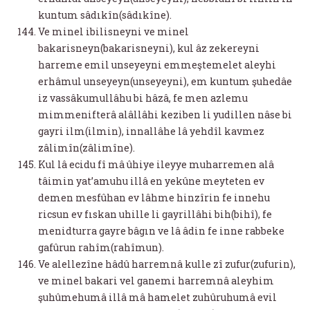
kuntum sâdıkîn(sâdıkîne).
Ve minel ibilisneyni ve minel
bakarisneyn(bakarisneyni), kul âz zekereyni
harreme emil unseyeyni emmeştemelet aleyhi
erhâmul unseyeyn(unseyeyni), em kuntum şuhedâe
iz vassâkumullâhu bi hâzâ, fe men azlemu
mimmenifterâ alâllâhi keziben li yudillen nâse bi
gayri ilm(ilmin), innallâhe lâ yehdîl kavmez
zâlimîn(zâlimîne).
Kul lâ ecidu fî mâ ûhiye ileyye muharremen alâ
tâimin yat’amuhu illâ en yekûne meyteten ev
demen mesfûhan ev lâhme hinzîrin fe innehu
ricsun ev fıskan uhille li gayrillâhi bih(bihî), fe
menidturra gayre bâgın ve lâ âdin fe inne rabbeke
gafûrun rahîm(rahîmun).
Ve alellezîne hâdû harremnâ kulle zî zufur(zufurin),
ve minel bakari vel ganemi harremnâ aleyhim
şuhûmehumâ illâ mâ hamelet zuhûruhumâ evil