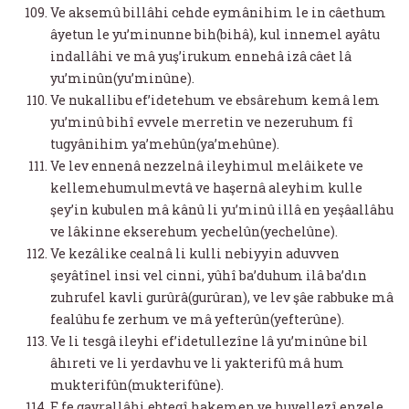
Ve aksemû billâhi cehde eymânihim le in câethum
âyetun le yu’minunne bih(bihâ), kul innemel ayâtu
indallâhi ve mâ yuş’irukum ennehâ izâ câet lâ
yu’minûn(yu’minûne).
Ve nukallibu ef’idetehum ve ebsârehum kemâ lem
yu’minû bihî evvele merretin ve nezeruhum fî
tugyânihim ya’mehûn(ya’mehûne).
Ve lev ennenâ nezzelnâ ileyhimul melâikete ve
kellemehumulmevtâ ve haşernâ aleyhim kulle
şey’in kubulen mâ kânû li yu’minû illâ en yeşâallâhu
ve lâkinne ekserehum yechelûn(yechelûne).
Ve kezâlike cealnâ li kulli nebiyyin aduvven
şeyâtînel insi vel cinni, yûhî ba’duhum ilâ ba’dın
zuhrufel kavli gurûrâ(gurûran), ve lev şâe rabbuke mâ
fealûhu fe zerhum ve mâ yefterûn(yefterûne).
Ve li tesgâ ileyhi ef’idetullezîne lâ yu’minûne bil
âhıreti ve li yerdavhu ve li yakterifû mâ hum
mukterifûn(mukterifûne).
E fe gayrallâhi ebtegî hakemen ve huvellezî enzele