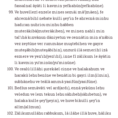
fassalnal âyâti li kavmin yefkahûn(yefkahûne).
Ve huvellezî enzele mines semâi mâ’(mâen), fe
ahrecnâ bihî nebate kulli şey’in fe ahrecnâ minhu
hadıran nuhricu minhu habben
muterâkibâ(muterâkiben), ve minen nahli min
tal’ıhâ kınvânun dâniyetun ve cennâtin min a’nâbin
vez zeytûne ver rummâne muştebihen ve gayre
muteşâbih(muteşâbihin), unzurû ilâ semerihî izâ
esmere ve yen’ıh(yen’ıhî), inne fî zâlikum le âyâtin
li kavmin yu’minûn(yu’minûne).
Ve cealû lillâhi şurekâel cinne ve halakahum ve
harakû lehu benîne ve benâtin bi gayri ilm(ilmin),
subhânehu ve teâlâ ammâ yasifûn(yasifûne).
Bedîus semâvâti vel ard(ardı), ennâ yekûnu lehu
veledun ve lem tekun lehu sâhıbeh(sâhıbetun), ve
halaka kulle şey’(şeyin), ve huve bikulli şey’in
alîm(alîmun).
Zâlikumullâhu rabbukum, lâ ilâhe illâ huve, hâliku