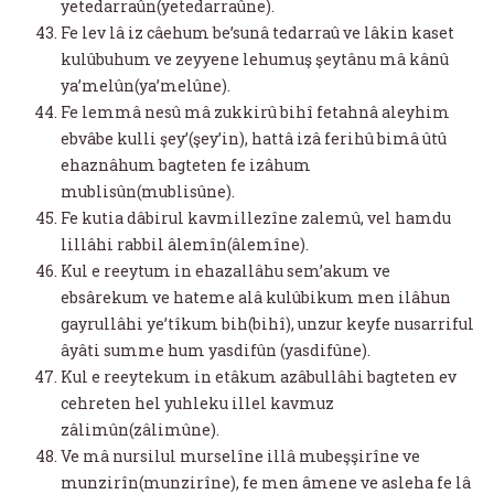
yetedarraûn(yetedarraûne).
Fe lev lâ iz câehum be’sunâ tedarraû ve lâkin kaset
kulûbuhum ve zeyyene lehumuş şeytânu mâ kânû
ya’melûn(ya’melûne).
Fe lemmâ nesû mâ zukkirû bihî fetahnâ aleyhim
ebvâbe kulli şey’(şey’in), hattâ izâ ferihû bimâ ûtû
ehaznâhum bagteten fe izâhum
mublisûn(mublisûne).
Fe kutia dâbirul kavmillezîne zalemû, vel hamdu
lillâhi rabbil âlemîn(âlemîne).
Kul e reeytum in ehazallâhu sem’akum ve
ebsârekum ve hateme alâ kulûbikum men ilâhun
gayrullâhi ye’tîkum bih(bihî), unzur keyfe nusarriful
âyâti summe hum yasdifûn (yasdifûne).
Kul e reeytekum in etâkum azâbullâhi bagteten ev
cehreten hel yuhleku illel kavmuz
zâlimûn(zâlimûne).
Ve mâ nursilul murselîne illâ mubeşşirîne ve
munzirîn(munzirîne), fe men âmene ve asleha fe lâ