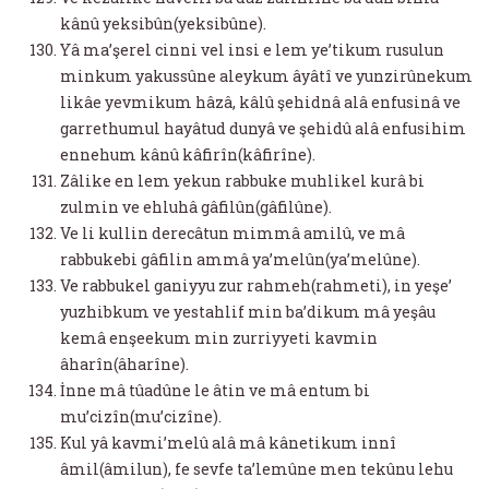
kânû yeksibûn(yeksibûne).
Yâ ma’şerel cinni vel insi e lem ye’tikum rusulun
minkum yakussûne aleykum âyâtî ve yunzirûnekum
likâe yevmikum hâzâ, kâlû şehidnâ alâ enfusinâ ve
garrethumul hayâtud dunyâ ve şehidû alâ enfusihim
ennehum kânû kâfirîn(kâfirîne).
Zâlike en lem yekun rabbuke muhlikel kurâ bi
zulmin ve ehluhâ gâfilûn(gâfilûne).
Ve li kullin derecâtun mimmâ amilû, ve mâ
rabbukebi gâfilin ammâ ya’melûn(ya’melûne).
Ve rabbukel ganiyyu zur rahmeh(rahmeti), in yeşe’
yuzhibkum ve yestahlif min ba’dikum mâ yeşâu
kemâ enşeekum min zurriyyeti kavmin
âharîn(âharîne).
İnne mâ tûadûne le âtin ve mâ entum bi
mu’cizîn(mu’cizîne).
Kul yâ kavmi’melû alâ mâ kânetikum innî
âmil(âmilun), fe sevfe ta’lemûne men tekûnu lehu