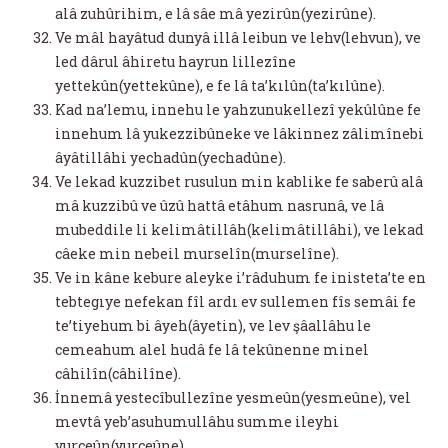
alâ zuhûrihim, e lâ sâe mâ yezirûn(yezirûne).
Ve mâl hayâtud dunyâ illâ leibun ve lehv(lehvun), ve
led dârul âhiretu hayrun lillezîne
yettekûn(yettekûne), e fe lâ ta’kılûn(ta’kılûne).
Kad na’lemu, innehu le yahzunukellezî yekûlûne fe
innehum lâ yukezzibûneke ve lâkinnez zâlimînebi
âyâtillâhi yechadûn(yechadûne).
Ve lekad kuzzibet rusulun min kablike fe saberû alâ
mâ kuzzibû ve ûzû hattâ etâhum nasrunâ, ve lâ
mubeddile li kelimâtillâh(kelimâtillâhi), ve lekad
câeke min nebeil murselîn(murselîne).
Ve in kâne kebure aleyke i’râduhum fe inisteta’te en
tebtegıye nefekan fîl ardı ev sullemen fîs semâi fe
te’tiyehum bi âyeh(âyetin), ve lev şâallâhu le
cemeahum alel hudâ fe lâ tekûnenne minel
câhilîn(câhilîne).
İnnemâ yestecîbullezîne yesmeûn(yesmeûne), vel
mevtâ yeb’asuhumullâhu summe ileyhi
yurceûn(yurceûne).