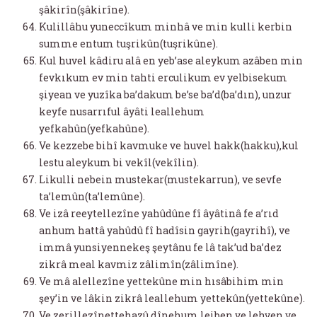
şâkirîn(şâkirîne).
Kulillâhu yuneccîkum minhâ ve min kulli kerbin
summe entum tuşrikûn(tuşrikûne).
Kul huvel kâdiru alâ en yeb’ase aleykum azâben min
fevkıkum ev min tahti erculikum ev yelbisekum
şiyean ve yuzîka ba’dakum be’se ba’d(ba’dın), unzur
keyfe nusarrıful âyâti leallehum
yefkahûn(yefkahûne).
Ve kezzebe bihî kavmuke ve huvel hakk(hakku),kul
lestu aleykum bi vekîl(vekîlin).
Likulli nebein mustekar(mustekarrun), ve sevfe
ta’lemûn(ta’lemûne).
Ve izâ reeytellezîne yahûdûne fî âyâtinâ fe a’rıd
anhum hattâ yahûdû fî hadîsin gayrih(gayrihî), ve
immâ yunsiyennekeş şeytânu fe lâ tak’ud ba’dez
zikrâ meal kavmiz zâlimîn(zâlimîne).
Ve mâ alellezîne yettekûne min hısâbihim min
şey’in ve lâkin zikrâ leallehum yettekûn(yettekûne).
Ve zerillezînettehazû dînehum leiben ve lehven ve