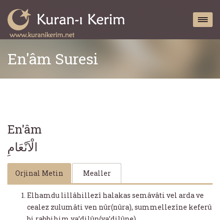
En'âm Suresi
En'âm
الْاَنْعَامِ
Orjinal Metin
Mealler
Elhamdu lillâhillezî halakas semâvâti vel arda ve
cealez zulumâti ven nûr(nûra), summellezîne keferû
bi rabbihim ya’dilûn(ya’dilûne).