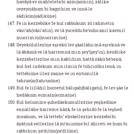
havâyâ ev mahteleta bi azm(azmin), zâlike
cezeynâhum bi bagyihim ve innâ le
sâdikûn(sâdikûne).
Fe in kezzebûke fe kul rabbukum zû rahmetin
vâsi’ah(vâsi’atin), ve lâ yureddu be’suhu anil kavmil
mucrimîn(mucrimîne).
Seyekûlullezîne eşrekû lev şâallâhu mâ eşreknâ ve
lâ âbâunâ ve lâ harremnâ min şey’(şey’in), kezâlike
kezzebellezîne min kablihim hattâ zâkû be’senâ,
kul hel indekum min ilmin fe tuhricûhu lenâ, in
tettebiûne illez zanne ve in entumillâ
tahrusûn(tahrusûne).
Kul fe lillâhil huccetul bâligah(bâligatu), fe lev şâe le
hedâkum ecmaîn(ecmaîne).
Kul helumme şuhedâekumullezîne yeşhedûne
ennallâhe harreme hâzâ, fe in şehidû fe lâ teşhed
meahum, ve lâ tettebi’ ehvâellezîne kezzebû bi
âyâtinâ vellezîne lâ yu’minûne bil âhireti ve hum bi
rabbihim ya’dilûn(ya’dilûne).