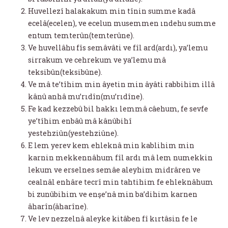
Huvellezî halakakum min tînin summe kadâ
ecelâ(ecelen), ve ecelun musemmen ındehu summe
entum temterûn(temterûne).
Ve huvellâhu fîs semâvâti ve fîl ard(ardı), ya’lemu
sirrakum ve cehrekum ve ya’lemu mâ
teksibûn(teksibûne).
Ve mâ te’tîhim min âyetin min âyâti rabbihim illâ
kânû anhâ mu’rıdîn(mu’rıdîne).
Fe kad kezzebû bil hakkı lemmâ câehum, fe sevfe
ye’tîhim enbâû mâ kânûbihî
yestehziûn(yestehziûne).
E lem yerev kem ehleknâ min kablihim min
karnin mekkennâhum fîl ardı mâ lem numekkin
lekum ve erselnes semâe aleyhim midrâren ve
cealnâl enhâre tecrî min tahtihim fe ehleknâhum
bi zunûbihim ve enşe’nâ min ba’dihim karnen
âharîn(âharîne).
Ve lev nezzelnâ aleyke kitâben fî kırtâsin fe le