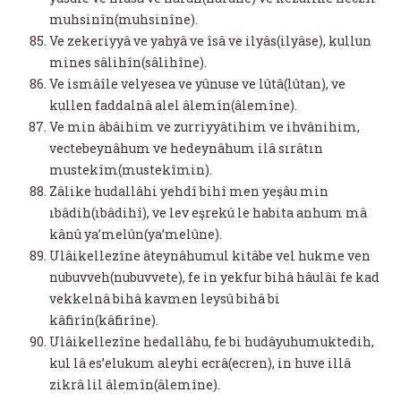
muhsinîn(muhsinîne).
Ve zekeriyyâ ve yahyâ ve îsâ ve ilyâs(ilyâse), kullun
mines sâlihîn(sâlihîne).
Ve ismâîle velyesea ve yûnuse ve lûtâ(lûtan), ve
kullen faddalnâ alel âlemîn(âlemîne).
Ve min âbâihim ve zurriyyâtihim ve ihvânihim,
vectebeynâhum ve hedeynâhum ilâ sırâtın
mustekîm(mustekîmin).
Zâlike hudallâhi yehdî bihî men yeşâu min
ıbâdih(ıbâdihî), ve lev eşrekû le habita anhum mâ
kânû ya’melûn(ya’melûne).
Ulâikellezîne âteynâhumul kitâbe vel hukme ven
nubuvveh(nubuvvete), fe in yekfur bihâ hâulâi fe kad
vekkelnâ bihâ kavmen leysû bihâ bi
kâfirîn(kâfirîne).
Ulâikellezîne hedallâhu, fe bi hudâyuhumuktedih,
kul lâ es’elukum aleyhi ecrâ(ecren), in huve illâ
zikrâ lil âlemîn(âlemîne).