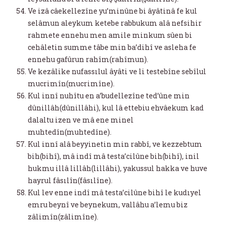
Ve izâ câekellezîne yu’minûne bi âyâtinâ fe kul
selâmun aleykum ketebe rabbukum alâ nefsihir
rahmete ennehu men amile minkum sûen bi
cehâletin summe tâbe min ba’dihî ve asleha fe
ennehu gafûrun rahîm(rahîmun).
Ve kezâlike nufassılul âyâti ve li testebîne sebîlul
mucrimîn(mucrimîne).
Kul innî nuhîtu en a’budellezîne ted’ûne min
dûnillâh(dûnillâhi), kul lâ ettebiu ehvâekum kad
dalaltu izen ve mâ ene minel
muhtedîn(muhtedîne).
Kul innî alâ beyyinetin min rabbî, ve kezzebtum
bih(bihî), mâ indî mâ testa’cilûne bih(bihî), inil
hukmu illâ lillâh(lillâhi), yakussul hakka ve huve
hayrul fâsılîn(fâsılîne).
Kul lev enne indî mâ testa’cilûne bihî le kudıyel
emru beynî ve beynekum, vallâhu a’lemu biz
zâlimîn(zâlimîne).