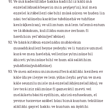
Ve mâ kaderûllâhe hakka kadrihî iz kâlû mâ
enzelallâhualâ beşerin min şey(şey’in), kul men
enzelel kitâbellezî câe bihî mûsâ nûren ve huden lin
nâsi tec’alûnehu karâtîse tubdûnehâ ve tuhfûne
kesîrâ(kesîran), ve ullimtum mâ lem ta’lemû entum
ve lâ âbâukum, kulillâhu summe zerhum fî
havdıhim yel’abûn(yel’abûne).
Ve hâzâ kitâbun enzelnâhu mubârekun
musaddıkullezî beyne yedeyhi ve li tunzire ummel
kurâ ve men havlehâ, vellezîne yu’minûne bil
âhireti yu’minûne bihî ve hum alâ salâtihim
yuhâfizûn(yuhâfizûne).
Ve men azlemu mimmenifterâ alâllâhi keziben ev
kâle ûhıye ileyye ve lem yûha ileyhi şey’un ve men
kâle seunzilu misle mâ enzelallâh(enzelallâhu), ve
lev terâ iziz zâlimûne fî gamerâtil mevti vel
melâiketu bâsitû eydîhim, ahricû enfusekum, el
yevme tuczevne azâbel hûni bimâ kuntum tekûlûne
alâllâhi gayrel hakkı ve kuntum an âyâtihi