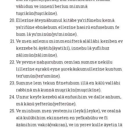
vâhidun ve innenî berîun mimmâ
tuşrikûn(tuşrikûne).
Ellezîne âteynâhumul kitâbe ya’rifûnehu kemâ
ya’rifûne ebnâehum ellezîne hasirû enfusehum fe
hum lâ yu’minûn(yu’minûne).
Ve men azlemu mimmenifterâ alâllâhi keziben ev
kezzebe bi âyâtih(âyatihî), innehu lâ yuflihuz
zâlimûn(zâlimûne).
Ve yevme nahşuruhum cemîan summe nekûlu
lillezîne eşrakû eyne şurekâukumullezîne kuntum
tez’umûn(tez’umûne).
Summe lem tekun fitnetuhum illâ en kâlû vallâhi
rabbinâ mâ kunnâ muşrikîn(muşrikîne).
Unzur keyfe kezebû alâ enfusihim ve dalle anhum,
mâ kânû yefterûn(yefterûne).
Ve minhum men yestemiu ileyk(ileyke), ve cealnâ
alâ kulûbihim ekinneten en yefkahûhu ve fî
âzânihim vakrâ(vakran), ve in yerev kulle âyetin lâ