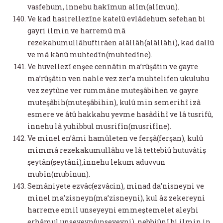
vasfehum, innehu hakîmun alîm(alîmun).
Ve kad hasirellezîne katelû evlâdehum sefehan bi
gayri ilmin ve harremû mâ
rezekahumullâhuftirâen alâllâh(alâllâhi), kad dallû
ve mâ kânû muhtedîn(muhtedîne).
Ve huvellezî enşee cennâtin ma’rûşâtin ve gayre
ma’rûşâtin ven nahle vez zer’a muhtelifen ukuluhu
vez zeytûne ver rummâne muteşâbihen ve gayre
muteşâbih(muteşâbihin), kulû min semerihî izâ
esmere ve âtû hakkahu yevme hasâdihî ve lâ tusrifû,
innehu lâ yuhibbul musrifîn(musrifîne).
Ve minel en’âmi hamûleten ve ferşâ(ferşan), kulû
mimmâ rezekakumullâhu ve lâ tettebiû hutuvâtiş
şeytân(şeytâni),innehu lekum aduvvun
mubîn(mubînun).
Semâniyete ezvâc(ezvâcin), minad da’nisneyni ve
minel ma’zisneyn(ma’zisneyni), kul âz zekereyni
harreme emil unseyeyni emmeştemelet aleyhi
erhâmul unseyeyn(unseyeyni), nebbiûnî bi ilmin in