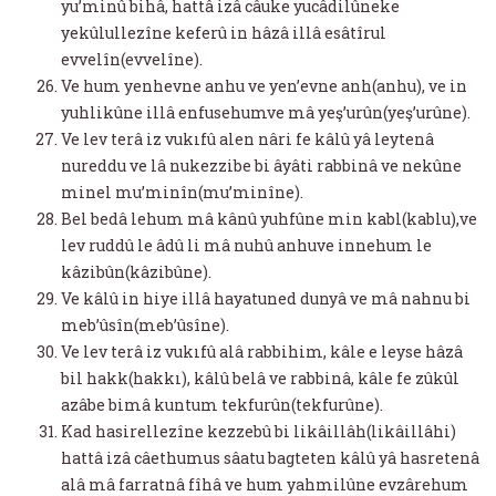
yu’minû bihâ, hattâ izâ câuke yucâdilûneke
yekûlullezîne keferû in hâzâ illâ esâtîrul
evvelîn(evvelîne).
Ve hum yenhevne anhu ve yen’evne anh(anhu), ve in
yuhlikûne illâ enfusehumve mâ yeş’urûn(yeş’urûne).
Ve lev terâ iz vukıfû alen nâri fe kâlû yâ leytenâ
nureddu ve lâ nukezzibe bi âyâti rabbinâ ve nekûne
minel mu’minîn(mu’minîne).
Bel bedâ lehum mâ kânû yuhfûne min kabl(kablu),ve
lev ruddû le âdû li mâ nuhû anhuve innehum le
kâzibûn(kâzibûne).
Ve kâlû in hiye illâ hayatuned dunyâ ve mâ nahnu bi
meb’ûsîn(meb’ûsîne).
Ve lev terâ iz vukıfû alâ rabbihim, kâle e leyse hâzâ
bil hakk(hakkı), kâlû belâ ve rabbinâ, kâle fe zûkûl
azâbe bimâ kuntum tekfurûn(tekfurûne).
Kad hasirellezîne kezzebû bi likâillâh(likâillâhi)
hattâ izâ câethumus sâatu bagteten kâlû yâ hasretenâ
alâ mâ farratnâ fîhâ ve hum yahmilûne evzârehum