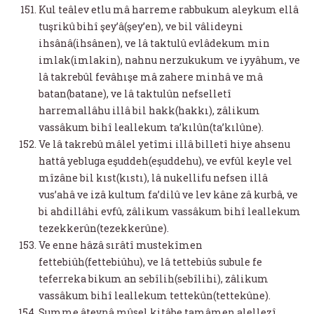
Kul teâlev etlu mâ harreme rabbukum aleykum ellâ
tuşrikû bihî şey’â(şey’en), ve bil vâlideyni
ihsânâ(ihsânen), ve lâ taktulû evlâdekum min
imlak(imlakin), nahnu nerzukukum ve iyyâhum, ve
lâ takrebûl fevâhışe mâ zahere minhâ ve mâ
batan(batane), ve lâ taktulûn nefselletî
harremallâhu illâ bil hakk(hakkı), zâlikum
vassâkum bihî leallekum ta’kılûn(ta’kılûne).
Ve lâ takrebû mâlel yetîmi illâ billetî hiye ahsenu
hattâ yebluga eşuddeh(eşuddehu), ve evfûl keyle vel
mîzâne bil kıst(kıstı), lâ nukellifu nefsen illâ
vus’ahâ ve izâ kultum fa’dilû ve lev kâne zâ kurbâ, ve
bi ahdillâhi evfû, zâlikum vassâkum bihî leallekum
tezekkerûn(tezekkerûne).
Ve enne hâzâ sırâtî mustekîmen
fettebiûh(fettebiûhu), ve lâ tettebiûs subule fe
teferreka bikum an sebîlih(sebîlihi), zâlikum
vassâkum bihî leallekum tettekûn(tettekûne).
Summe âteynâ mûsel kitâbe tamâmen alellezî