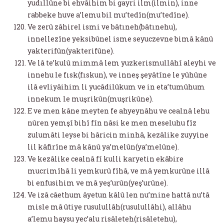
yudıllûne bi ehvâihim bi gayri ilm(ilmin), inne
rabbeke huve a’lemu bil mu’tedîn(mu’tedîne).
Ve zerû zâhirel ismi ve bâtıneh(bâtınehu),
innellezîne yeksibûnel isme seyuczevne bimâ kânû
yakterifûn(yakterifûne).
Ve lâ te’kulû mimmâ lem yuzkerismullâhî aleyhi ve
innehu le fısk(fıskun), ve inneş şeyâtîne le yûhûne
ilâ evliyâihim li yucâdilûkum ve in eta’tumûhum
innekum le muşrikûn(muşrikûne).
E ve men kâne meyten fe ahyeynâhu ve cealnâ lehu
nûren yemşî bihî fîn nâsi ke men meseluhu fîz
zulumâti leyse bi hâricin minhâ, kezâlike zuyyine
lil kâfirîne mâ kânû ya’melûn(ya’melûne).
Ve kezâlike cealnâ fî kulli karyetin ekâbire
mucrimîhâ li yemkurû fîhâ, ve mâ yemkurûne illâ
bi enfusihim ve mâ yeş’urûn(yeş’urûne).
Ve izâ câethum âyetun kâlû len nu’mine hattâ nu’tâ
misle mâ ûtiye rusulullâh(rusulullâhi), allâhu
a’lemu haysu yec’alu risâleteh(risâletehu),