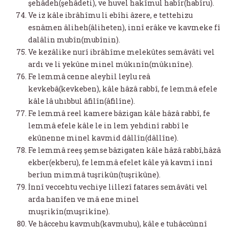
şehâdeh(şehâdeti), ve huvel hakîmul habîr(habîru).
Ve iz kâle ibrâhîmu li ebîhi âzere, e tettehizu
esnâmen âliheh(âliheten), innî erâke ve kavmeke fî
dalâlin mubîn(mubînin).
Ve kezâlike nurî ibrâhîme melekûtes semâvâti vel
ardı ve li yekûne minel mûkınîn(mûkınîne).
Fe lemmâ cenne aleyhil leylu reâ
kevkebâ(kevkeben), kâle hâzâ rabbî, fe lemmâ efele
kâle lâ uhıbbul âfilîn(âfilîne).
Fe lemmâ reel kamere bâzigan kâle hâzâ rabbî, fe
lemmâ efele kâle le in lem yehdinî rabbî le
ekûnenne minel kavmid dâllîn(dâllîne).
Fe lemmâ reeş şemse bâzigaten kâle hâzâ rabbî,hâzâ
ekber(ekberu), fe lemmâ efelet kâle yâ kavmî innî
berîun mimmâ tuşrikûn(tuşrikûne).
İnnî veccehtu vechiye lillezî fatares semâvâti vel
arda hanîfen ve mâ ene minel
muşrikîn(muşrikîne).
Ve hâccehu kavmuh(kavmuhu), kâle e tuhâccûnnî