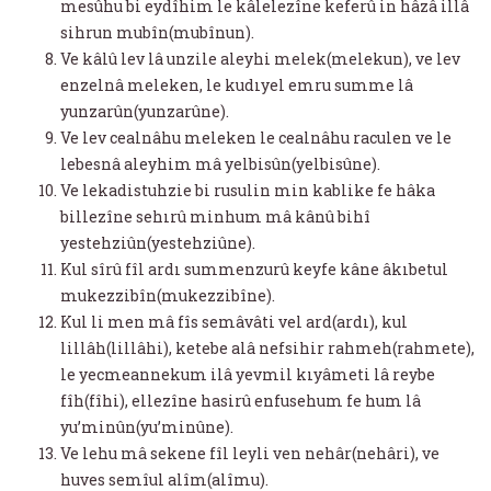
mesûhu bi eydîhim le kâlelezîne keferû in hâzâ illâ
sihrun mubîn(mubînun).
Ve kâlû lev lâ unzile aleyhi melek(melekun), ve lev
enzelnâ meleken, le kudıyel emru summe lâ
yunzarûn(yunzarûne).
Ve lev cealnâhu meleken le cealnâhu raculen ve le
lebesnâ aleyhim mâ yelbisûn(yelbisûne).
Ve lekadistuhzie bi rusulin min kablike fe hâka
billezîne sehırû minhum mâ kânû bihî
yestehziûn(yestehziûne).
Kul sîrû fîl ardı summenzurû keyfe kâne âkıbetul
mukezzibîn(mukezzibîne).
Kul li men mâ fîs semâvâti vel ard(ardı), kul
lillâh(lillâhi), ketebe alâ nefsihir rahmeh(rahmete),
le yecmeannekum ilâ yevmil kıyâmeti lâ reybe
fîh(fîhi), ellezîne hasirû enfusehum fe hum lâ
yu’minûn(yu’minûne).
Ve lehu mâ sekene fîl leyli ven nehâr(nehâri), ve
huves semîul alîm(alîmu).