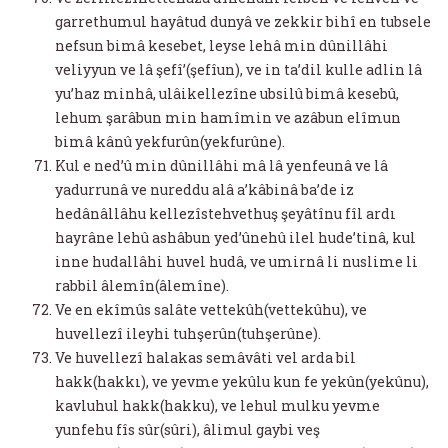
garrethumul hayâtud dunyâ ve zekkir bihî en tubsele
nefsun bimâ kesebet, leyse lehâ min dûnillâhi
veliyyun ve lâ şefî’(şefîun), ve in ta’dil kulle adlin lâ
yu’haz minhâ, ulâikellezîne ubsilû bimâ kesebû,
lehum şarâbun min hamîmin ve azâbun elîmun
bimâ kânû yekfurûn(yekfurûne).
Kul e ned’û min dûnillâhi mâ lâ yenfeunâ ve lâ
yadurrunâ ve nureddu alâ a’kâbinâ ba’de iz
hedânâllâhu kellezîstehvethuş şeyâtînu fîl ardı
hayrâne lehû ashâbun yed’ûnehû ilel hude’tinâ, kul
inne hudallâhi huvel hudâ, ve umirnâ li nuslime li
rabbil âlemîn(âlemîne).
Ve en ekîmûs salâte vettekûh(vettekûhu), ve
huvellezî ileyhi tuhşerûn(tuhşerûne).
Ve huvellezî halakas semâvâti vel arda bil
hakk(hakkı), ve yevme yekûlu kun fe yekûn(yekûnu),
kavluhul hakk(hakku), ve lehul mulku yevme
yunfehu fîs sûr(sûri), âlimul gaybi veş