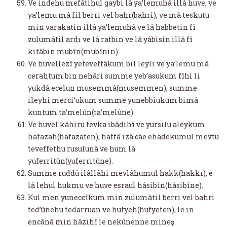
Ve indehu mefâtihul gaybi lâ ya’lemuhâ illâ huve, ve
ya’lemu mâ fîl berri vel bahr(bahri), ve mâ teskutu
min varakatin illâ ya’lemuhâ ve lâ habbetin fî
zulumâtil ardı ve lâ ratbin ve lâ yâbisin illâ fî
kitâbin mubîn(mubînin).
Ve huvellezî yeteveffâkum bil leyli ve ya’lemu mâ
cerahtum bin nehâri summe yeb’asukum fîhi li
yukdâ ecelun musemmâ(musemmen), summe
ileyhi merci’ukum summe yunebbiukum bimâ
kuntum ta’melûn(ta’melûne).
Ve huvel kâhiru fevka ibâdihî ve yursilu aleykum
hafazah(hafazaten), hattâ izâ câe ehadekumul mevtu
teveffethu rusulunâ ve hum lâ
yuferritûn(yuferritûne).
Summe ruddû ilâllâhi mevlâhumul hakk(hakkı), e
lâ lehul hukmu ve huve esraul hâsibîn(hâsibîne).
Kul men yuneccîkum min zulumâtil berri vel bahri
ted’ûnehu tedarruan ve hufyeh(hufyeten), le in
encânâ min hâzihî le nekûnenne mineş