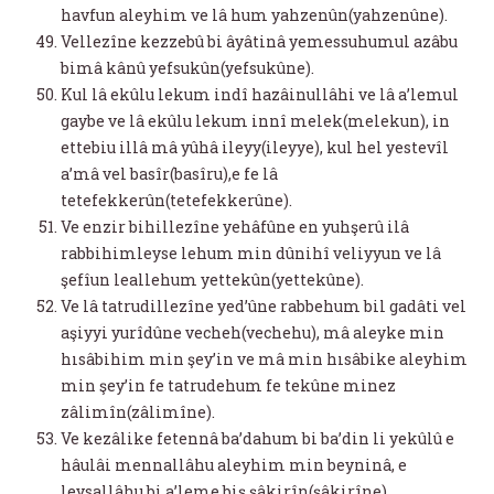
havfun aleyhim ve lâ hum yahzenûn(yahzenûne).
Vellezîne kezzebû bi âyâtinâ yemessuhumul azâbu
bimâ kânû yefsukûn(yefsukûne).
Kul lâ ekûlu lekum indî hazâinullâhi ve lâ a’lemul
gaybe ve lâ ekûlu lekum innî melek(melekun), in
ettebiu illâ mâ yûhâ ileyy(ileyye), kul hel yestevîl
a’mâ vel basîr(basîru),e fe lâ
tetefekkerûn(tetefekkerûne).
Ve enzir bihillezîne yehâfûne en yuhşerû ilâ
rabbihimleyse lehum min dûnihî veliyyun ve lâ
şefîun leallehum yettekûn(yettekûne).
Ve lâ tatrudillezîne yed’ûne rabbehum bil gadâti vel
aşiyyi yurîdûne vecheh(vechehu), mâ aleyke min
hısâbihim min şey’in ve mâ min hısâbike aleyhim
min şey’in fe tatrudehum fe tekûne minez
zâlimîn(zâlimîne).
Ve kezâlike fetennâ ba’dahum bi ba’din li yekûlû e
hâulâi mennallâhu aleyhim min beyninâ, e
leysallâhu bi a’leme biş şâkirîn(şâkirîne).