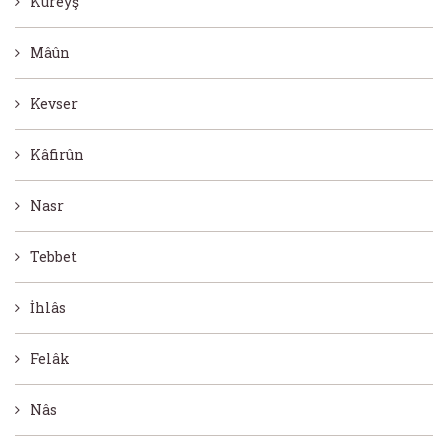
Kureyş
Mâûn
Kevser
Kâfirûn
Nasr
Tebbet
İhlâs
Felâk
Nâs