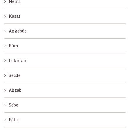
Neml
Kasas
Ankebût
Rûm
Lokman
Secde
Ahzâb
Sebe
Fâtır