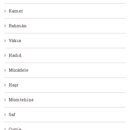
Kamer
Rahmân
Vâkıa
Hadid
Mücâdele
Haşr
Mümtehine
Saf
Cum'a