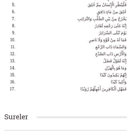
فَلْيَنْظُرِ الْإِنْسَانُ مِمَّ خُلِقَ
خُلِقَ مِنْ مَاءٍ دَافِقٍ
يَخْرُجُ مِنْ بَيْنِ الصُّلْبِ وَالتَّرَائِبِ
إِنَّهُ عَلَىٰ رَجْعِهِ لَقَادِرٌ
يَوْمَ تُبْلَى السَّرَائِرُ
فَمَا لَهُ مِنْ قُوَّةٍ وَلَا نَاصِرٍ
وَالسَّمَاءِ ذَاتِ الرَّجْعِ
وَالْأَرْضِ ذَاتِ الصَّدْعِ
إِنَّهُ لَقَوْلٌ فَصْلٌ
وَمَا هُوَ بِالْهَزْلِ
إِنَّهُمْ يَكِيدُونَ كَيْدًا
وَأَكِيدُ كَيْدًا
فَمَهِّلِ الْكَافِرِينَ أَمْهِلْهُمْ رُوَيْدًا
Sureler