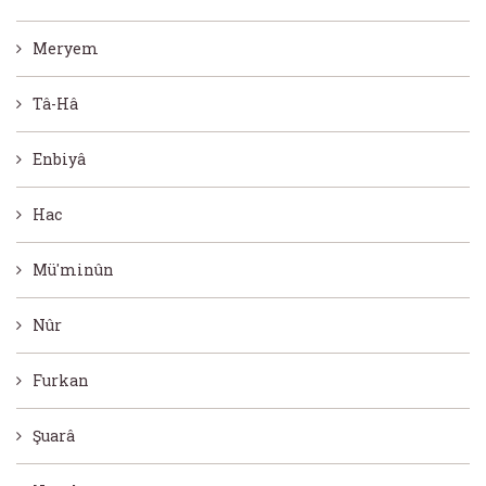
Meryem
Tâ-Hâ
Enbiyâ
Hac
Mü'minûn
Nûr
Furkan
Şuarâ