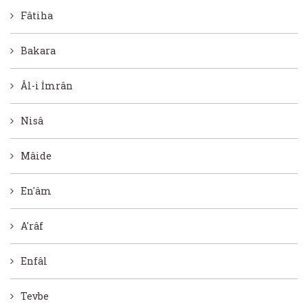
Fâtiha
Bakara
Âl-i İmrân
Nisâ
Mâide
En'âm
A'râf
Enfâl
Tevbe