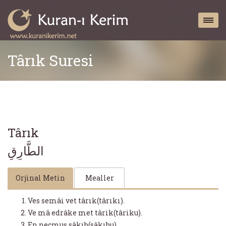
Târık Suresi
Târık
الطَّارِقِ
Orjinal Metin
Mealler
Ves semâi vet târık(târıkı).
Ve mâ edrâke met târik(târiku).
En necmus sâkıb(sâkıbu).