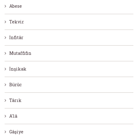
Abese
Tekvir
İnfitâr
Mutaffifin
İnşikak
Bürûc
Târık
A'lâ
Gâşiye