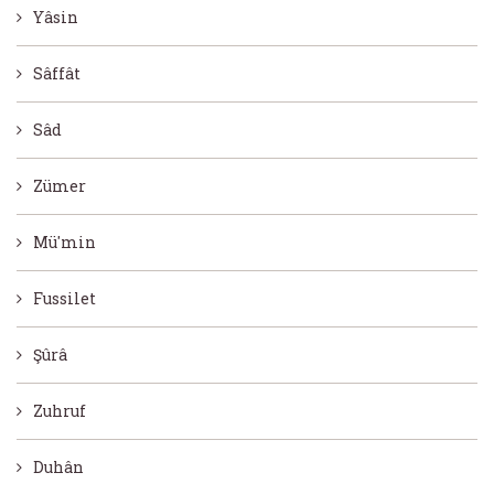
Yâsin
Sâffât
Sâd
Zümer
Mü'min
Fussilet
Şûrâ
Zuhruf
Duhân