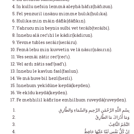
İn kullu nefsin lemmâ aleyhâ hâfız(hâfızun).
Fel yenzuril insânu mimme hulık(hulıka).
Hulika min mâin dâfik(dâfikın).
Yahrucu min beynis sulbi vet terâib(terâibi).
İnnehu alâ rec’ıhî le kâdir(kâdirun).
Yevme tubles serâir(serâiru).
Femâ lehu min kuvvetin ve lâ nâsır(nâsırın).
Ves semâi zâtir rec’(rec’ı).
Vel ardı zâtis sad’(sad’ı).
İnnehu le kavlun fasl(faslun).
Ve mâ huve bil hezl(hezli).
İnnehum yekîdûne keydâ(keyden).
Ve ekîdu keydâ(keyden).
Fe mehhilil kâfirîne emhilhum ruveydâ(ruveyden).
بِسْمِ اللَّهِ الرَّحْمَٰنِ الرَّحِيمِ وَالسَّمَاءِ وَالطَّارِقِ
وَمَا أَدْرَاكَ مَا الطَّارِقُ
النَّجْمُ الثَّاقِبُ
إِنْ كُلُّ نَفْسٍ لَمَّا عَلَيْهَا حَافِظٌ