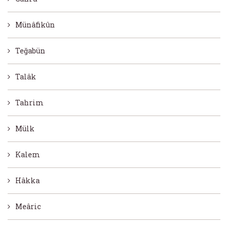
Münâfikûn
Teğabün
Talâk
Tahrim
Mülk
Kalem
Hâkka
Meâric