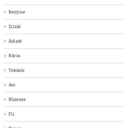
Beyyine
Zilzâl
Âdiyât
Kâria
Tekâsür
Asr
Hümeze
Fil