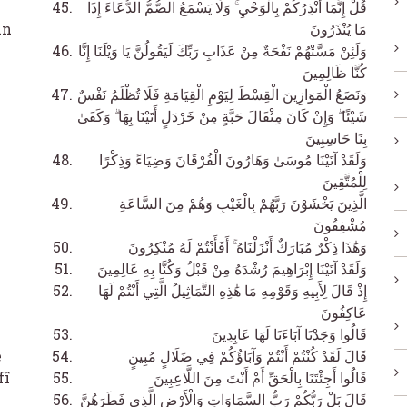
قُلْ إِنَّمَا أُنْذِرُكُمْ بِالْوَحْيِ ۚ وَلَا يَسْمَعُ الصُّمُّ الدُّعَاءَ إِذَا
in
مَا يُنْذَرُونَ
وَلَئِنْ مَسَّتْهُمْ نَفْحَةٌ مِنْ عَذَابِ رَبِّكَ لَيَقُولُنَّ يَا وَيْلَنَا إِنَّا
كُنَّا ظَالِمِينَ
وَنَضَعُ الْمَوَازِينَ الْقِسْطَ لِيَوْمِ الْقِيَامَةِ فَلَا تُظْلَمُ نَفْسٌ
شَيْئًا ۖ وَإِنْ كَانَ مِثْقَالَ حَبَّةٍ مِنْ خَرْدَلٍ أَتَيْنَا بِهَا ۗ وَكَفَىٰ
بِنَا حَاسِبِينَ
وَلَقَدْ آتَيْنَا مُوسَىٰ وَهَارُونَ الْفُرْقَانَ وَضِيَاءً وَذِكْرًا
لِلْمُتَّقِينَ
الَّذِينَ يَخْشَوْنَ رَبَّهُمْ بِالْغَيْبِ وَهُمْ مِنَ السَّاعَةِ
مُشْفِقُونَ
وَهَٰذَا ذِكْرٌ مُبَارَكٌ أَنْزَلْنَاهُ ۚ أَفَأَنْتُمْ لَهُ مُنْكِرُونَ
وَلَقَدْ آتَيْنَا إِبْرَاهِيمَ رُشْدَهُ مِنْ قَبْلُ وَكُنَّا بِهِ عَالِمِينَ
إِذْ قَالَ لِأَبِيهِ وَقَوْمِهِ مَا هَٰذِهِ التَّمَاثِيلُ الَّتِي أَنْتُمْ لَهَا
عَاكِفُونَ
قَالُوا وَجَدْنَا آبَاءَنَا لَهَا عَابِدِينَ
e
قَالَ لَقَدْ كُنْتُمْ أَنْتُمْ وَآبَاؤُكُمْ فِي ضَلَالٍ مُبِينٍ
fî
قَالُوا أَجِئْتَنَا بِالْحَقِّ أَمْ أَنْتَ مِنَ اللَّاعِبِينَ
قَالَ بَلْ رَبُّكُمْ رَبُّ السَّمَاوَاتِ وَالْأَرْضِ الَّذِي فَطَرَهُنَّ