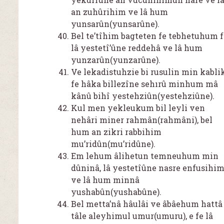
an zuhûrihim ve lâ hum
yunsarûn(yunsarûne).
Bel te’tîhim bagteten fe tebhetuhum f
lâ yestetî’ûne reddehâ ve lâ hum
yunzarûn(yunzarûne).
Ve lekadistuhzie bi rusulin min kabli
fe hâka billezîne sehırû minhum mâ
kânû bihî yestehziûn(yestehziûne).
Kul men yekleukum bil leyli ven
nehâri miner rahmân(rahmâni), bel
hum an zikri rabbihim
mu’ridûn(mu’ridûne).
Em lehum âlihetun temneuhum min
dûninâ, lâ yestetîûne nasre enfusihi
ve lâ hum minnâ
yushabûn(yushabûne).
Bel metta’nâ hâulâi ve âbâehum hattâ
tâle aleyhimul umur(umuru), e fe lâ