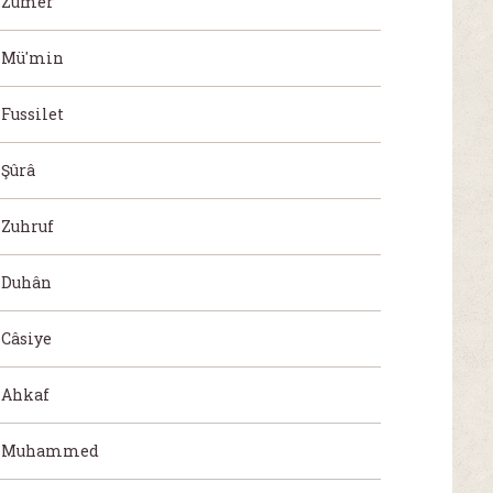
Zümer
Mü'min
Fussilet
Şûrâ
Zuhruf
Duhân
Câsiye
Ahkaf
Muhammed