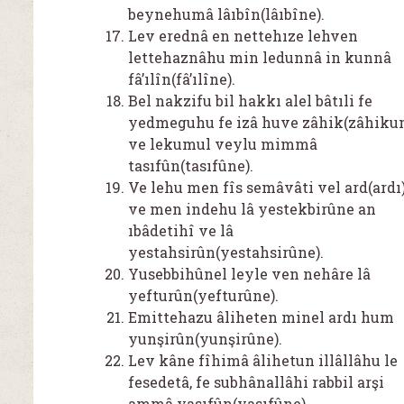
beynehumâ lâıbîn(lâıbîne).
Lev erednâ en nettehıze lehven
lettehaznâhu min ledunnâ in kunnâ
fâ’ılîn(fâ’ılîne).
Bel nakzifu bil hakkı alel bâtıli fe
yedmeguhu fe izâ huve zâhik(zâhikun
ve lekumul veylu mimmâ
tasıfûn(tasıfûne).
Ve lehu men fîs semâvâti vel ard(ardı)
ve men indehu lâ yestekbirûne an
ıbâdetihî ve lâ
yestahsirûn(yestahsirûne).
Yusebbihûnel leyle ven nehâre lâ
yefturûn(yefturûne).
Emittehazu âliheten minel ardı hum
yunşirûn(yunşirûne).
Lev kâne fîhimâ âlihetun illâllâhu le
fesedetâ, fe subhânallâhi rabbil arşi
ammâ yasıfûn(yasıfûne).