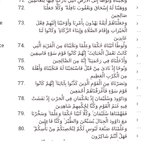
وَوَهَبْنَا لَهُ إِسْحَاقَ وَيَعْقُوبَ نَافِلَةً ۖ وَكُلًّا جَعَلْنَا
صَالِحِينَ
e
وَجَعَلْنَاهُمْ أَئِمَّةً يَهْدُونَ بِأَمْرِنَا وَأَوْحَيْنَا إِلَيْهِمْ فِعْلَ
الْخَيْرَاتِ وَإِقَامَ الصَّلَاةِ وَإِيتَاءَ الزَّكَاةِ ۖ وَكَانُوا لَنَا
عَابِدِينَ
ke
وَلُوطًا آتَيْنَاهُ حُكْمًا وَعِلْمًا وَنَجَّيْنَاهُ مِنَ الْقَرْيَةِ الَّتِي
كَانَتْ تَعْمَلُ الْخَبَائِثَ ۗ إِنَّهُمْ كَانُوا قَوْمَ سَوْءٍ فَاسِقِينَ
وَأَدْخَلْنَاهُ فِي رَحْمَتِنَا ۖ إِنَّهُ مِنَ الصَّالِحِينَ
وَنُوحًا إِذْ نَادَىٰ مِنْ قَبْلُ فَاسْتَجَبْنَا لَهُ فَنَجَّيْنَاهُ وَأَهْلَهُ
مِنَ الْكَرْبِ الْعَظِيمِ
وَنَصَرْنَاهُ مِنَ الْقَوْمِ الَّذِينَ كَذَّبُوا بِآيَاتِنَا ۚ إِنَّهُمْ كَانُوا
قَوْمَ سَوْءٍ فَأَغْرَقْنَاهُمْ أَجْمَعِينَ
وَدَاوُودَ وَسُلَيْمَانَ إِذْ يَحْكُمَانِ فِي الْحَرْثِ إِذْ نَفَشَتْ
m
فِيهِ غَنَمُ الْقَوْمِ وَكُنَّا لِحُكْمِهِمْ شَاهِدِينَ
فَفَهَّمْنَاهَا سُلَيْمَانَ ۚ وَكُلًّا آتَيْنَا حُكْمًا وَعِلْمًا ۚ وَسَخَّرْنَا
مَعَ دَاوُودَ الْجِبَالَ يُسَبِّحْنَ وَالطَّيْرَ ۚ وَكُنَّا فَاعِلِينَ
وَعَلَّمْنَاهُ صَنْعَةَ لَبُوسٍ لَكُمْ لِتُحْصِنَكُمْ مِنْ بَأْسِكُمْ ۖ
فَهَلْ أَنْتُمْ شَاكِرُونَ