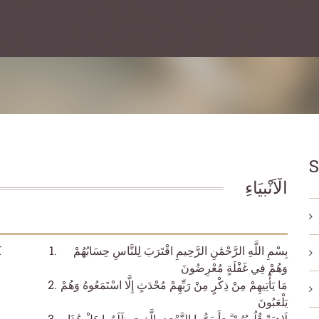
S
الْاَنْبِيَاءِ
î
بِسْمِ اللَّهِ الرَّحْمَٰنِ الرَّحِيمِ اقْتَرَبَ لِلنَّاسِ حِسَابُهُمْ
وَهُمْ فِي غَفْلَةٍ مُعْرِضُونَ
مَا يَأْتِيهِمْ مِنْ ذِكْرٍ مِنْ رَبِّهِمْ مُحْدَثٍ إِلَّا اسْتَمَعُوهُ وَهُمْ
يَلْعَبُونَ
لَاهِيَةً قُلُوبُهُمْ ۗ وَأَسَرُّوا النَّجْوَى الَّذِينَ ظَلَمُوا هَلْ هَٰذَا