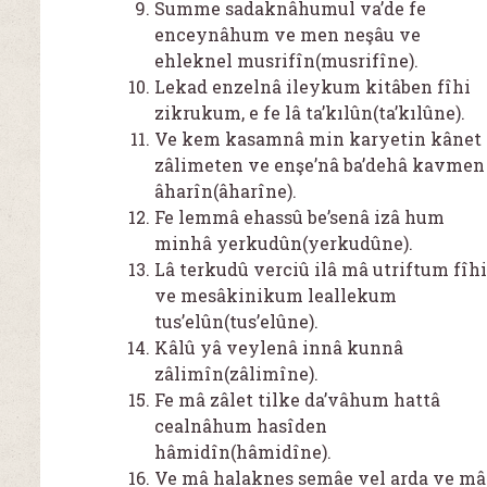
Summe sadaknâhumul va’de fe
enceynâhum ve men neşâu ve
ehleknel musrifîn(musrifîne).
Lekad enzelnâ ileykum kitâben fîhi
zikrukum, e fe lâ ta’kılûn(ta’kılûne).
Ve kem kasamnâ min karyetin kânet
zâlimeten ve enşe’nâ ba’dehâ kavmen
âharîn(âharîne).
Fe lemmâ ehassû be’senâ izâ hum
minhâ yerkudûn(yerkudûne).
Lâ terkudû verciû ilâ mâ utriftum fîhi
ve mesâkinikum leallekum
tus’elûn(tus’elûne).
Kâlû yâ veylenâ innâ kunnâ
zâlimîn(zâlimîne).
Fe mâ zâlet tilke da’vâhum hattâ
cealnâhum hasîden
hâmidîn(hâmidîne).
Ve mâ halaknes semâe vel arda ve mâ