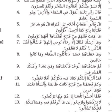
إِلَّا بَشَرٌ مِثْلُكُمْ ۖ أَفَتَأْتُونَ السِّحْرَ وَأَنْتُمْ تُبْصِرُونَ
قَالَ رَبِّي يَعْلَمُ الْقَوْلَ فِي السَّمَاءِ وَالْأَرْضِ ۖ وَهُوَ
السَّمِيعُ الْعَلِيمُ
بَلْ قَالُوا أَضْغَاثُ أَحْلَامٍ بَلِ افْتَرَاهُ بَلْ هُوَ شَاعِرٌ
l
فَلْيَأْتِنَا بِآيَةٍ كَمَا أُرْسِلَ الْأَوَّلُونَ
مَا آمَنَتْ قَبْلَهُمْ مِنْ قَرْيَةٍ أَهْلَكْنَاهَا ۖ أَفَهُمْ يُؤْمِنُونَ
el
وَمَا أَرْسَلْنَا قَبْلَكَ إِلَّا رِجَالًا نُوحِي إِلَيْهِمْ ۖ فَاسْأَلُوا أَهْلَ
الذِّكْرِ إِنْ كُنْتُمْ لَا تَعْلَمُونَ
وَمَا جَعَلْنَاهُمْ جَسَدًا لَا يَأْكُلُونَ الطَّعَامَ وَمَا كَانُوا
خَالِدِينَ
ثُمَّ صَدَقْنَاهُمُ الْوَعْدَ فَأَنْجَيْنَاهُمْ وَمَنْ نَشَاءُ وَأَهْلَكْنَا
الْمُسْرِفِينَ
hî
لَقَدْ أَنْزَلْنَا إِلَيْكُمْ كِتَابًا فِيهِ ذِكْرُكُمْ ۖ أَفَلَا تَعْقِلُونَ
وَكَمْ قَصَمْنَا مِنْ قَرْيَةٍ كَانَتْ ظَالِمَةً وَأَنْشَأْنَا بَعْدَهَا
قَوْمًا آخَرِينَ
فَلَمَّا أَحَسُّوا بَأْسَنَا إِذَا هُمْ مِنْهَا يَرْكُضُونَ
لَا تَرْكُضُوا وَارْجِعُوا إِلَىٰ مَا أُتْرِفْتُمْ فِيهِ وَمَسَاكِنِكُمْ
لَعَلَّكُمْ تُسْأَلُونَ