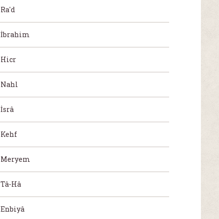
Ra'd
İbrahim
Hicr
Nahl
İsrâ
Kehf
Meryem
Tâ-Hâ
Enbiyâ