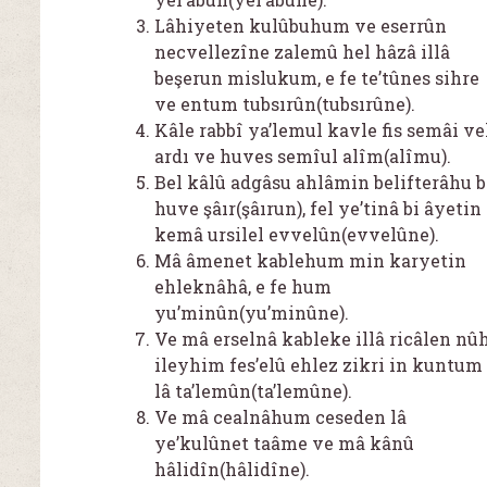
Lâhiyeten kulûbuhum ve eserrûn
necvellezîne zalemû hel hâzâ illâ
beşerun mislukum, e fe te’tûnes sihre
ve entum tubsırûn(tubsırûne).
Kâle rabbî ya’lemul kavle fis semâi ve
ardı ve huves semîul alîm(alîmu).
Bel kâlû adgâsu ahlâmin belifterâhu b
huve şâır(şâırun), fel ye’tinâ bi âyetin
kemâ ursilel evvelûn(evvelûne).
Mâ âmenet kablehum min karyetin
ehleknâhâ, e fe hum
yu’minûn(yu’minûne).
Ve mâ erselnâ kableke illâ ricâlen nû
ileyhim fes’elû ehlez zikri in kuntum
lâ ta’lemûn(ta’lemûne).
Ve mâ cealnâhum ceseden lâ
ye’kulûnet taâme ve mâ kânû
hâlidîn(hâlidîne).