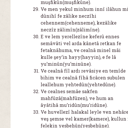
muşfikûn(muşfikûne).
Ve men yekul minhum innî ilâhun m
dûnihî fe zâlike neczîhi
cehennem(cehenneme), kezâlike
neczîz zâlimîn(zâlimîne).
E ve lem yerellezîne keferû ennes
semâvâti vel arda kânetâ retkan fe
fetaknâhuma, ve cealnâ minel mâi
kulle şey’in hayy(hayyin), e fe lâ
yu’minûn(yu’minûne).
Ve cealnâ fîl ardı revâsiye en temîde
bihim ve cealnâ fîhâ ficâcen subulen
leallehum yehtedûn(yehtedûne).
Ve cealnes semâe sakfen
mahfûzâ(mahfûzen), ve hum an
âyâtihâ mu’ridûn(mu’ridûne).
Ve huvellezî halakal leyle ven nehâr
veş şemse vel kamer(kamere), kullun 
felekin yesbehûn(yesbehûne).