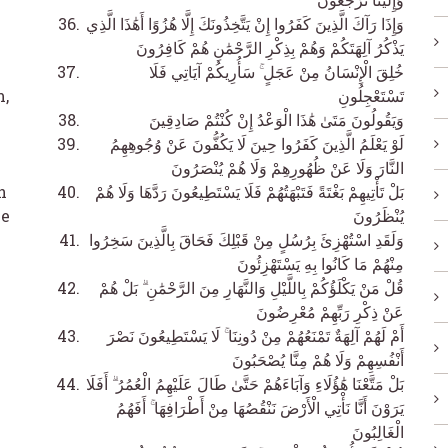
وَإِذَا رَآكَ الَّذِينَ كَفَرُوا إِنْ يَتَّخِذُونَكَ إِلَّا هُزُوًا أَهَٰذَا الَّذِي
يَذْكُرُ آلِهَتَكُمْ وَهُمْ بِذِكْرِ الرَّحْمَٰنِ هُمْ كَافِرُونَ
خُلِقَ الْإِنْسَانُ مِنْ عَجَلٍ ۚ سَأُرِيكُمْ آيَاتِي فَلَا
m,
تَسْتَعْجِلُونِ
وَيَقُولُونَ مَتَىٰ هَٰذَا الْوَعْدُ إِنْ كُنْتُمْ صَادِقِينَ
لَوْ يَعْلَمُ الَّذِينَ كَفَرُوا حِينَ لَا يَكُفُّونَ عَنْ وُجُوهِهِمُ
النَّارَ وَلَا عَنْ ظُهُورِهِمْ وَلَا هُمْ يُنْصَرُونَ
n
بَلْ تَأْتِيهِمْ بَغْتَةً فَتَبْهَتُهُمْ فَلَا يَسْتَطِيعُونَ رَدَّهَا وَلَا هُمْ
ne
يُنْظَرُونَ
وَلَقَدِ اسْتُهْزِئَ بِرُسُلٍ مِنْ قَبْلِكَ فَحَاقَ بِالَّذِينَ سَخِرُوا
مِنْهُمْ مَا كَانُوا بِهِ يَسْتَهْزِئُونَ
قُلْ مَنْ يَكْلَؤُكُمْ بِاللَّيْلِ وَالنَّهَارِ مِنَ الرَّحْمَٰنِ ۗ بَلْ هُمْ
عَنْ ذِكْرِ رَبِّهِمْ مُعْرِضُونَ
أَمْ لَهُمْ آلِهَةٌ تَمْنَعُهُمْ مِنْ دُونِنَا ۚ لَا يَسْتَطِيعُونَ نَصْرَ
أَنْفُسِهِمْ وَلَا هُمْ مِنَّا يُصْحَبُونَ
بَلْ مَتَّعْنَا هَٰؤُلَاءِ وَآبَاءَهُمْ حَتَّىٰ طَالَ عَلَيْهِمُ الْعُمُرُ ۗ أَفَلَا
يَرَوْنَ أَنَّا نَأْتِي الْأَرْضَ نَنْقُصُهَا مِنْ أَطْرَافِهَا ۚ أَفَهُمُ
الْغَالِبُونَ