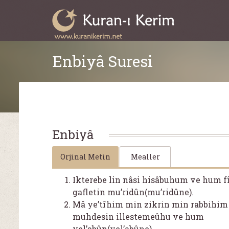
Enbiyâ Suresi
Enbiyâ
Orjinal Metin
Mealler
Ikterebe lin nâsi hisâbuhum ve hum f
gafletin mu’ridûn(mu’ridûne).
Mâ ye’tîhim min zikrin min rabbihim
muhdesin illestemeûhu ve hum
yel’abûn(yel’abûne).