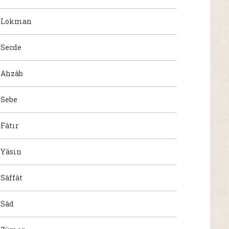
Lokman
Secde
Ahzâb
Sebe
Fâtır
Yâsin
Sâffât
Sâd