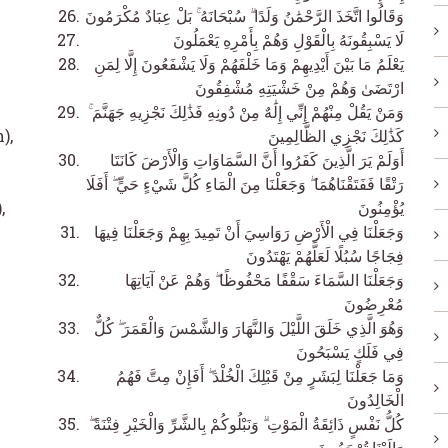
وَقَالُوا اتَّخَذَ الرَّحْمَٰنُ وَلَدًا ۗ سُبْحَانَهُ ۚ بَلْ عِبَادٌ مُكْرَمُونَ
لَا يَسْبِقُونَهُ بِالْقَوْلِ وَهُمْ بِأَمْرِهِ يَعْمَلُونَ
يَعْلَمُ مَا بَيْنَ أَيْدِيهِمْ وَمَا خَلْفَهُمْ وَلَا يَشْفَعُونَ إِلَّا لِمَنِ
ارْتَضَىٰ وَهُمْ مِنْ خَشْيَتِهِ مُشْفِقُونَ
وَمَنْ يَقُلْ مِنْهُمْ إِنِّي إِلَٰهٌ مِنْ دُونِهِ فَذَٰلِكَ نَجْزِيهِ جَهَنَّمَ ۚ
),
كَذَٰلِكَ نَجْزِي الظَّالِمِينَ
أَوَلَمْ يَرَ الَّذِينَ كَفَرُوا أَنَّ السَّمَاوَاتِ وَالْأَرْضَ كَانَتَا
رَتْقًا فَفَتَقْنَاهُمَا ۖ وَجَعَلْنَا مِنَ الْمَاءِ كُلَّ شَيْءٍ حَيٍّ ۖ أَفَلَا
,
يُؤْمِنُونَ
وَجَعَلْنَا فِي الْأَرْضِ رَوَاسِيَ أَنْ تَمِيدَ بِهِمْ وَجَعَلْنَا فِيهَا
فِجَاجًا سُبُلًا لَعَلَّهُمْ يَهْتَدُونَ
وَجَعَلْنَا السَّمَاءَ سَقْفًا مَحْفُوظًا ۖ وَهُمْ عَنْ آيَاتِهَا
مُعْرِضُونَ
وَهُوَ الَّذِي خَلَقَ اللَّيْلَ وَالنَّهَارَ وَالشَّمْسَ وَالْقَمَرَ ۖ كُلٌّ
فِي فَلَكٍ يَسْبَحُونَ
وَمَا جَعَلْنَا لِبَشَرٍ مِنْ قَبْلِكَ الْخُلْدَ ۖ أَفَإِنْ مِتَّ فَهُمُ
الْخَالِدُونَ
كُلُّ نَفْسٍ ذَائِقَةُ الْمَوْتِ ۗ وَنَبْلُوكُمْ بِالشَّرِّ وَالْخَيْرِ فِتْنَةً ۖ
وَإِلَيْنَا تُرْجَعُونَ