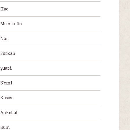
Hac
Mü'minûn
Nûr
Furkan
Şuarâ
Neml
Kasas
Ankebût
Rûm