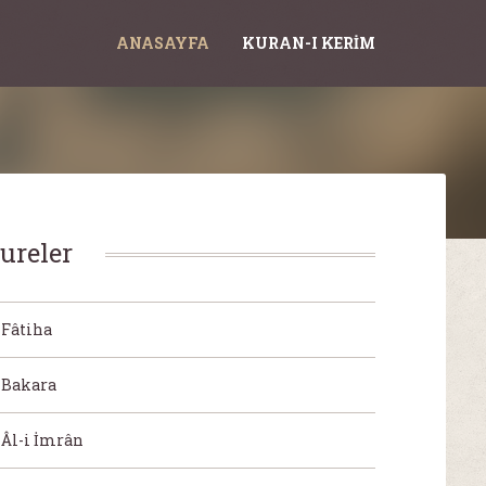
ANASAYFA
KURAN-I KERIM
ureler
Fâtiha
Bakara
Âl-i İmrân