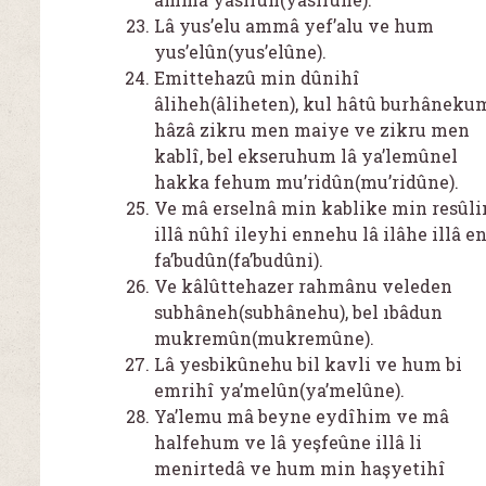
Lâ yus’elu ammâ yef’alu ve hum
yus’elûn(yus’elûne).
Emittehazû min dûnihî
âliheh(âliheten), kul hâtû burhâneku
hâzâ zikru men maiye ve zikru men
kablî, bel ekseruhum lâ ya’lemûnel
hakka fehum mu’ridûn(mu’ridûne).
Ve mâ erselnâ min kablike min resûli
illâ nûhî ileyhi ennehu lâ ilâhe illâ e
fa’budûn(fa’budûni).
Ve kâlûttehazer rahmânu veleden
subhâneh(subhânehu), bel ıbâdun
mukremûn(mukremûne).
Lâ yesbikûnehu bil kavli ve hum bi
emrihî ya’melûn(ya’melûne).
Ya’lemu mâ beyne eydîhim ve mâ
halfehum ve lâ yeşfeûne illâ li
menirtedâ ve hum min haşyetihî