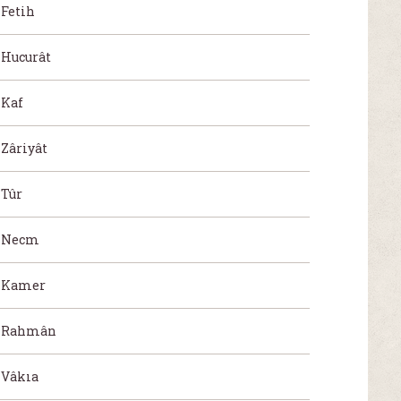
Fetih
Hucurât
Kaf
Zâriyât
Tûr
Necm
Kamer
Rahmân
Vâkıa