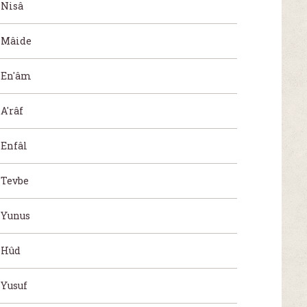
Nisâ
Mâide
En'âm
A'râf
Enfâl
Tevbe
Yunus
Hûd
Yusuf