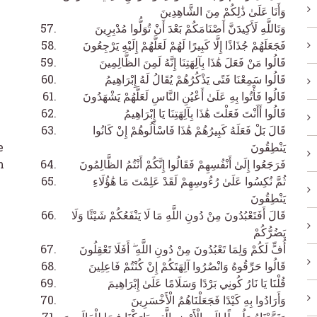
وَأَنَا عَلَىٰ ذَٰلِكُمْ مِنَ الشَّاهِدِينَ
وَتَاللَّهِ لَأَكِيدَنَّ أَصْنَامَكُمْ بَعْدَ أَنْ تُوَلُّوا مُدْبِرِينَ
فَجَعَلَهُمْ جُذَاذًا إِلَّا كَبِيرًا لَهُمْ لَعَلَّهُمْ إِلَيْهِ يَرْجِعُونَ
قَالُوا مَنْ فَعَلَ هَٰذَا بِآلِهَتِنَا إِنَّهُ لَمِنَ الظَّالِمِينَ
قَالُوا سَمِعْنَا فَتًى يَذْكُرُهُمْ يُقَالُ لَهُ إِبْرَاهِيمُ
قَالُوا فَأْتُوا بِهِ عَلَىٰ أَعْيُنِ النَّاسِ لَعَلَّهُمْ يَشْهَدُونَ
قَالُوا أَأَنْتَ فَعَلْتَ هَٰذَا بِآلِهَتِنَا يَا إِبْرَاهِيمُ
قَالَ بَلْ فَعَلَهُ كَبِيرُهُمْ هَٰذَا فَاسْأَلُوهُمْ إِنْ كَانُوا
e
يَنْطِقُونَ
m
فَرَجَعُوا إِلَىٰ أَنْفُسِهِمْ فَقَالُوا إِنَّكُمْ أَنْتُمُ الظَّالِمُونَ
ثُمَّ نُكِسُوا عَلَىٰ رُءُوسِهِمْ لَقَدْ عَلِمْتَ مَا هَٰؤُلَاءِ
يَنْطِقُونَ
قَالَ أَفَتَعْبُدُونَ مِنْ دُونِ اللَّهِ مَا لَا يَنْفَعُكُمْ شَيْئًا وَلَا
يَضُرُّكُمْ
أُفٍّ لَكُمْ وَلِمَا تَعْبُدُونَ مِنْ دُونِ اللَّهِ ۖ أَفَلَا تَعْقِلُونَ
قَالُوا حَرِّقُوهُ وَانْصُرُوا آلِهَتَكُمْ إِنْ كُنْتُمْ فَاعِلِينَ
قُلْنَا يَا نَارُ كُونِي بَرْدًا وَسَلَامًا عَلَىٰ إِبْرَاهِيمَ
وَأَرَادُوا بِهِ كَيْدًا فَجَعَلْنَاهُمُ الْأَخْسَرِينَ
â
وَنَجَّيْنَاهُ وَلُوطًا إِلَى الْأَرْضِ الَّتِي بَارَكْنَا فِيهَا لِلْعَالَمِينَ