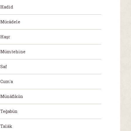
Hadid
Mücâdele
Haşr
Mümtehine
Saf
Cum'a
Münâfikûn
Teğabün
Talâk