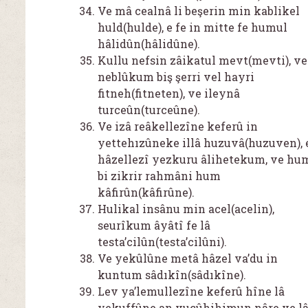
Ve mâ cealnâ li beşerin min kablikel
huld(hulde), e fe in mitte fe humul
hâlidûn(hâlidûne).
Kullu nefsin zâikatul mevt(mevti), ve
neblûkum biş şerri vel hayri
fitneh(fitneten), ve ileynâ
turceûn(turceûne).
Ve izâ reâkellezîne keferû in
yettehızûneke illâ huzuvâ(huzuven), 
hâzellezî yezkuru âlihetekum, ve hu
bi zikrir rahmâni hum
kâfirûn(kâfirûne).
Hulikal insânu min acel(acelin),
seurîkum âyâtî fe lâ
testa’cilûn(testa’cilûni).
Ve yekûlûne metâ hâzel va’du in
kuntum sâdıkîn(sâdıkîne).
Lev ya’lemullezîne keferû hîne lâ
yekuffûne an vucûhihimun nâre ve l