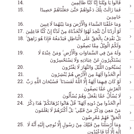
قَالُوا يَا وَيْلَنَا إِنَّا كُنَّا ظَالِمِينَ
فَمَا زَالَتْ تِلْكَ دَعْوَاهُمْ حَتَّىٰ جَعَلْنَاهُمْ حَصِيدًا
خَامِدِينَ
وَمَا خَلَقْنَا السَّمَاءَ وَالْأَرْضَ وَمَا بَيْنَهُمَا لَاعِبِينَ
لَوْ أَرَدْنَا أَنْ نَتَّخِذَ لَهْوًا لَاتَّخَذْنَاهُ مِنْ لَدُنَّا إِنْ كُنَّا فَاعِلِينَ
بَلْ نَقْذِفُ بِالْحَقِّ عَلَى الْبَاطِلِ فَيَدْمَغُهُ فَإِذَا هُوَ زَاهِقٌ ۚ
وَلَكُمُ الْوَيْلُ مِمَّا تَصِفُونَ
وَلَهُ مَنْ فِي السَّمَاوَاتِ وَالْأَرْضِ ۚ وَمَنْ عِنْدَهُ لَا
يَسْتَكْبِرُونَ عَنْ عِبَادَتِهِ وَلَا يَسْتَحْسِرُونَ
يُسَبِّحُونَ اللَّيْلَ وَالنَّهَارَ لَا يَفْتُرُونَ
أَمِ اتَّخَذُوا آلِهَةً مِنَ الْأَرْضِ هُمْ يُنْشِرُونَ
لَوْ كَانَ فِيهِمَا آلِهَةٌ إِلَّا اللَّهُ لَفَسَدَتَا ۚ فَسُبْحَانَ اللَّهِ رَبِّ
الْعَرْشِ عَمَّا يَصِفُونَ
لَا يُسْأَلُ عَمَّا يَفْعَلُ وَهُمْ يُسْأَلُونَ
أَمِ اتَّخَذُوا مِنْ دُونِهِ آلِهَةً ۖ قُلْ هَاتُوا بُرْهَانَكُمْ ۖ هَٰذَا ذِكْرُ
مَنْ مَعِيَ وَذِكْرُ مَنْ قَبْلِي ۗ بَلْ أَكْثَرُهُمْ لَا يَعْلَمُونَ
الْحَقَّ ۖ فَهُمْ مُعْرِضُونَ
وَمَا أَرْسَلْنَا مِنْ قَبْلِكَ مِنْ رَسُولٍ إِلَّا نُوحِي إِلَيْهِ أَنَّهُ لَا
إِلَٰهَ إِلَّا أَنَا فَاعْبُدُونِ