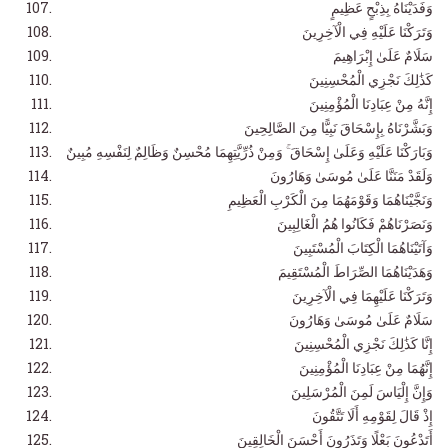
وَفَدَيْنَاهُ بِذِبْحٍ عَظِيمٍ
وَتَرَكْنَا عَلَيْهِ فِي الْآخِرِينَ
سَلَامٌ عَلَىٰ إِبْرَاهِيمَ
كَذَٰلِكَ نَجْزِي الْمُحْسِنِينَ
إِنَّهُ مِنْ عِبَادِنَا الْمُؤْمِنِينَ
وَبَشَّرْنَاهُ بِإِسْحَاقَ نَبِيًّا مِنَ الصَّالِحِينَ
وَبَارَكْنَا عَلَيْهِ وَعَلَىٰ إِسْحَاقَ ۚ وَمِنْ ذُرِّيَّتِهِمَا مُحْسِنٌ وَظَالِمٌ لِنَفْسِهِ مُبِينٌ
وَلَقَدْ مَنَنَّا عَلَىٰ مُوسَىٰ وَهَارُونَ
وَنَجَّيْنَاهُمَا وَقَوْمَهُمَا مِنَ الْكَرْبِ الْعَظِيمِ
وَنَصَرْنَاهُمْ فَكَانُوا هُمُ الْغَالِبِينَ
وَآتَيْنَاهُمَا الْكِتَابَ الْمُسْتَبِينَ
وَهَدَيْنَاهُمَا الصِّرَاطَ الْمُسْتَقِيمَ
وَتَرَكْنَا عَلَيْهِمَا فِي الْآخِرِينَ
سَلَامٌ عَلَىٰ مُوسَىٰ وَهَارُونَ
إِنَّا كَذَٰلِكَ نَجْزِي الْمُحْسِنِينَ
إِنَّهُمَا مِنْ عِبَادِنَا الْمُؤْمِنِينَ
وَإِنَّ إِلْيَاسَ لَمِنَ الْمُرْسَلِينَ
إِذْ قَالَ لِقَوْمِهِ أَلَا تَتَّقُونَ
أَتَدْعُونَ بَعْلًا وَتَذَرُونَ أَحْسَنَ الْخَالِقِينَ