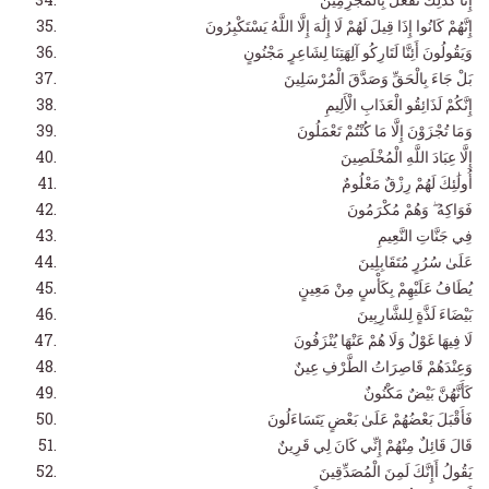
إِنَّهُمْ كَانُوا إِذَا قِيلَ لَهُمْ لَا إِلَٰهَ إِلَّا اللَّهُ يَسْتَكْبِرُونَ
وَيَقُولُونَ أَئِنَّا لَتَارِكُو آلِهَتِنَا لِشَاعِرٍ مَجْنُونٍ
بَلْ جَاءَ بِالْحَقِّ وَصَدَّقَ الْمُرْسَلِينَ
إِنَّكُمْ لَذَائِقُو الْعَذَابِ الْأَلِيمِ
وَمَا تُجْزَوْنَ إِلَّا مَا كُنْتُمْ تَعْمَلُونَ
إِلَّا عِبَادَ اللَّهِ الْمُخْلَصِينَ
أُولَٰئِكَ لَهُمْ رِزْقٌ مَعْلُومٌ
فَوَاكِهُ ۖ وَهُمْ مُكْرَمُونَ
فِي جَنَّاتِ النَّعِيمِ
عَلَىٰ سُرُرٍ مُتَقَابِلِينَ
يُطَافُ عَلَيْهِمْ بِكَأْسٍ مِنْ مَعِينٍ
بَيْضَاءَ لَذَّةٍ لِلشَّارِبِينَ
لَا فِيهَا غَوْلٌ وَلَا هُمْ عَنْهَا يُنْزَفُونَ
وَعِنْدَهُمْ قَاصِرَاتُ الطَّرْفِ عِينٌ
كَأَنَّهُنَّ بَيْضٌ مَكْنُونٌ
فَأَقْبَلَ بَعْضُهُمْ عَلَىٰ بَعْضٍ يَتَسَاءَلُونَ
قَالَ قَائِلٌ مِنْهُمْ إِنِّي كَانَ لِي قَرِينٌ
يَقُولُ أَإِنَّكَ لَمِنَ الْمُصَدِّقِينَ