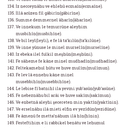
İz necceynâhu ve ehlehû ecmaîn(ecmaîne).
İllâ acûzen fîl gâbirîn(gâbirîne).
Summe demmernel âharîn(âharîne).
Ve innekum le temurrûne aleyhim
musbihîn(musbihîne).
Ve bil leyl(leyli), e fe lâ ta’kılûn(ta’kılûne).
Ve inne yûnuse le minel murselîn(murselîne).
İz ebeka ilel fulkil meşhûn(meşhûni).
Fe sâheme fe kâne minel mudhadîn(mudhadîne).
Feltekamehul hûtu ve huve mulîm(mulîmun).
Fe lev lâ ennehu kâne minel
musebbihîn(musebbihîne).
Le lebise fî batnihî ila yevmi yub’asûn(yub’asûne).
Fe nebeznâhu bil arâi ve huve sakîm(sakîmun).
Ve enbetnâ aleyhi şecereten min yaktîn(yaktînin).
Ve erselnâhu ilâ mieti elfin ev yezîdûn(yezidûne).
Fe âmenû fe metta’nâhum ilâ hîn(hînin).
Festeftihim e li rabbikel benâtu ve lehumul