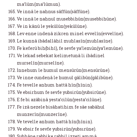
ma’lûm(ma’lûmun).
Ve innâ le nahnus sâffûn(sâffûne).
Ve innâ le nahnul musebbihûn(musebbihûne).
Ve in kânû le yekûlûn(yekûlûne).
Lev enne indenâ zikren minel evvelîn(evvelîne).
Le kunnâ ibâdallâhil muhlasîn(muhlasîne).
Fe keferû bih(bihî), fe sevfe ya’lemûn(ya’lemûne).
Ve lekad sebekat kelimetunâ li ibâdinel
murselîn(murselîne).
İnnehum le humul mensûrûn(mensûrûne).
Ve inne cundenâ le humul gâlibûn(gâlibûne).
Fe tevelle anhum hattâ hîn(hînin).
Ve ebsirhum fe sevfe yubsirûn(yubsirûne).
E fe bi azâbinâ yesta’cilûn(yesta’cilûne).
Fe izâ nezele bisâhatihim fe sâe sabâhul
munzerîn(munzerîne).
Ve tevelle anhum hattâ hîn(hînin).
Ve ebsir fe sevfe yubsirûn(yubsırûne).
Subhâne rabbike rabbil izzeti ammâ