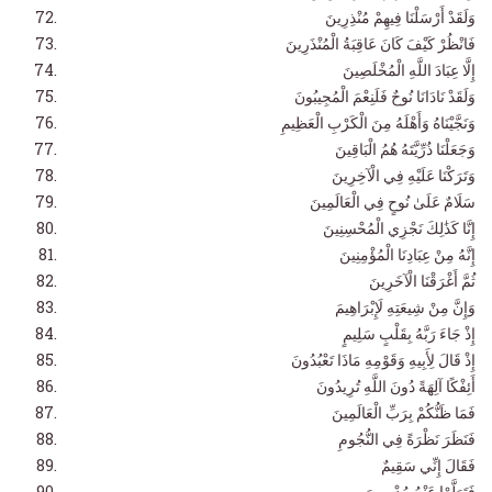
وَلَقَدْ أَرْسَلْنَا فِيهِمْ مُنْذِرِينَ
فَانْظُرْ كَيْفَ كَانَ عَاقِبَةُ الْمُنْذَرِينَ
إِلَّا عِبَادَ اللَّهِ الْمُخْلَصِينَ
وَلَقَدْ نَادَانَا نُوحٌ فَلَنِعْمَ الْمُجِيبُونَ
وَنَجَّيْنَاهُ وَأَهْلَهُ مِنَ الْكَرْبِ الْعَظِيمِ
وَجَعَلْنَا ذُرِّيَّتَهُ هُمُ الْبَاقِينَ
وَتَرَكْنَا عَلَيْهِ فِي الْآخِرِينَ
سَلَامٌ عَلَىٰ نُوحٍ فِي الْعَالَمِينَ
إِنَّا كَذَٰلِكَ نَجْزِي الْمُحْسِنِينَ
إِنَّهُ مِنْ عِبَادِنَا الْمُؤْمِنِينَ
ثُمَّ أَغْرَقْنَا الْآخَرِينَ
وَإِنَّ مِنْ شِيعَتِهِ لَإِبْرَاهِيمَ
إِذْ جَاءَ رَبَّهُ بِقَلْبٍ سَلِيمٍ
إِذْ قَالَ لِأَبِيهِ وَقَوْمِهِ مَاذَا تَعْبُدُونَ
أَئِفْكًا آلِهَةً دُونَ اللَّهِ تُرِيدُونَ
فَمَا ظَنُّكُمْ بِرَبِّ الْعَالَمِينَ
فَنَظَرَ نَظْرَةً فِي النُّجُومِ
فَقَالَ إِنِّي سَقِيمٌ
فَتَوَلَّوْا عَنْهُ مُدْبِرِينَ