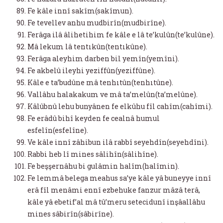
Fe kâle innî sakîm(sakîmun).
Fe tevellev anhu mudbirîn(mudbirîne).
Ferâga ilâ âlihetihim fe kâle e lâ te’kulûn(te’kulûne).
Mâ lekum lâ tentıkûn(tentıkûne).
Ferâga aleyhim darben bil yemîn(yemîni).
Fe akbelû ileyhi yeziffûn(yeziffûne).
Kâle e ta’budûne mâ tenhıtûn(tenhıtûne).
Vallâhu halakakum ve mâ ta’melûn(ta’melûne).
Kâlûbnû lehu bunyânen fe elkûhu fîl cahîm(cahîmi).
Fe erâdû bihî keyden fe cealnâ humul
esfelîn(esfelîne).
Ve kâle innî zâhibun ilâ rabbî seyehdîn(seyehdîni).
Rabbi heb lî mines sâlihîn(sâlihîne).
Fe beşşernâhu bi gulâmin halîm(halîmin).
Fe lemmâ belega meahus sa’ye kâle yâ buneyye innî
erâ fîl menâmi ennî ezbehuke fanzur mâzâ terâ,
kâle yâ ebetif’al mâ tû’meru setecidunî inşâallâhu
mines sâbirîn(sâbirîne).