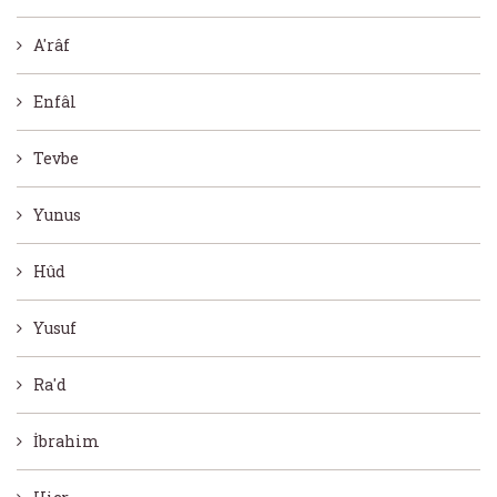
A'râf
Enfâl
Tevbe
Yunus
Hûd
Yusuf
Ra'd
İbrahim