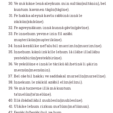
Ve mâ kâne lenâ aleykum min sultân(sultânin), bel
kuntum kavmen tâgîn(tâgîne).
Fe hakka aleynâ kavlu rabbinâ innâ le
zâıkûn(zâıkûne).
Fe agveynâkum innâ kunnâ gâvîn(gâvîne).
Fe innehum yevme izin fîl azâbi
muşterikûn(muşterikûne).
İnnâ kezâlike nef’alu bil mucrimîn(mucrimîne).
İnnehum kânû izâ kîle lehum lâ ilâhe illallâhu
yestekbirûn(yestekbirûne).
Ve yekûlûne e innâ le târikû âlihetinâ li şâirin
mecnûn(mecnûnin).
Bel câe bil hakkı ve saddakal murselîn(murselîne).
İnnekum le zâikûl azâbil elîm(elîmi).
Ve mâ tuczevne illâ mâ kuntum
ta’melûn(ta’melûne).
İllâ ibâdallâhil muhlesîn(muhlesîne).
Ulâike lehum rizkun ma’lûm(ma’lûmun).
Fevâkih(fevâkihu), ve hum