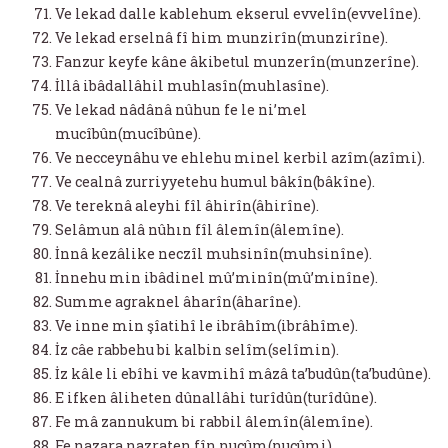
Ve lekad dalle kablehum ekserul evvelîn(evvelîne).
Ve lekad erselnâ fî him munzirîn(munzirîne).
Fanzur keyfe kâne âkibetul munzerîn(munzerîne).
İllâ ibâdallâhil muhlasîn(muhlasîne).
Ve lekad nâdânâ nûhun fe le ni’mel
mucîbûn(mucîbûne).
Ve necceynâhu ve ehlehu minel kerbil azîm(azîmi).
Ve cealnâ zurriyyetehu humul bâkîn(bâkîne).
Ve tereknâ aleyhi fîl âhirîn(âhirîne).
Selâmun alâ nûhın fîl âlemîn(âlemîne).
İnnâ kezâlike neczîl muhsinîn(muhsinîne).
İnnehu min ibâdinel mû’minîn(mû’minîne).
Summe agraknel âharîn(âharîne).
Ve inne min şîatihî le ibrâhîm(ibrâhîme).
İz câe rabbehu bi kalbin selîm(selîmin).
İz kâle li ebîhi ve kavmihî mâzâ ta’budûn(ta’budûne).
E ifken âliheten dûnallâhi turîdûn(turîdûne).
Fe mâ zannukum bi rabbil âlemîn(âlemîne).
Fe nazara nazraten fîn nucûm(nucûmi).