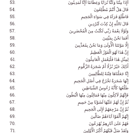
أَإِذَا مِتْنَا وَكُنَّا تُرَابًا وَعِظَامًا أَإِنَّا لَمَدِينُونَ
قَالَ هَلْ أَنْتُمْ مُطَّلِعُونَ
فَاطَّلَعَ فَرَآهُ فِي سَوَاءِ الْجَحِيمِ
قَالَ تَاللَّهِ إِنْ كِدْتَ لَتُرْدِينِ
وَلَوْلَا نِعْمَةُ رَبِّي لَكُنْتُ مِنَ الْمُحْضَرِينَ
أَفَمَا نَحْنُ بِمَيِّتِينَ
إِلَّا مَوْتَتَنَا الْأُولَىٰ وَمَا نَحْنُ بِمُعَذَّبِينَ
إِنَّ هَٰذَا لَهُوَ الْفَوْزُ الْعَظِيمُ
لِمِثْلِ هَٰذَا فَلْيَعْمَلِ الْعَامِلُونَ
أَذَٰلِكَ خَيْرٌ نُزُلًا أَمْ شَجَرَةُ الزَّقُّومِ
إِنَّا جَعَلْنَاهَا فِتْنَةً لِلظَّالِمِينَ
إِنَّهَا شَجَرَةٌ تَخْرُجُ فِي أَصْلِ الْجَحِيمِ
طَلْعُهَا كَأَنَّهُ رُءُوسُ الشَّيَاطِينِ
فَإِنَّهُمْ لَآكِلُونَ مِنْهَا فَمَالِئُونَ مِنْهَا الْبُطُونَ
ثُمَّ إِنَّ لَهُمْ عَلَيْهَا لَشَوْبًا مِنْ حَمِيمٍ
ثُمَّ إِنَّ مَرْجِعَهُمْ لَإِلَى الْجَحِيمِ
إِنَّهُمْ أَلْفَوْا آبَاءَهُمْ ضَالِّينَ
فَهُمْ عَلَىٰ آثَارِهِمْ يُهْرَعُونَ
وَلَقَدْ ضَلَّ قَبْلَهُمْ أَكْثَرُ الْأَوَّلِينَ