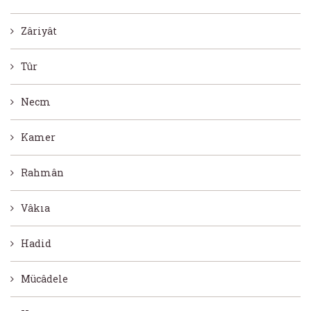
Zâriyât
Tûr
Necm
Kamer
Rahmân
Vâkıa
Hadid
Mücâdele