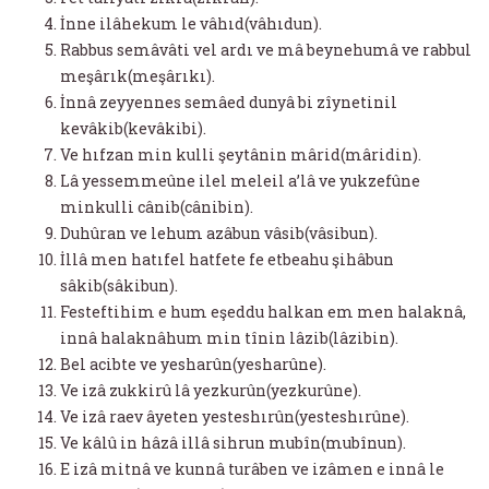
İnne ilâhekum le vâhıd(vâhıdun).
Rabbus semâvâti vel ardı ve mâ beynehumâ ve rabbul
meşârık(meşârıkı).
İnnâ zeyyennes semâed dunyâ bi zîynetinil
kevâkib(kevâkibi).
Ve hıfzan min kulli şeytânin mârid(mâridin).
Lâ yessemmeûne ilel meleil a’lâ ve yukzefûne
minkulli cânib(cânibin).
Duhûran ve lehum azâbun vâsib(vâsibun).
İllâ men hatıfel hatfete fe etbeahu şihâbun
sâkib(sâkibun).
Festeftihim e hum eşeddu halkan em men halaknâ,
innâ halaknâhum min tînin lâzib(lâzibin).
Bel acibte ve yesharûn(yesharûne).
Ve izâ zukkirû lâ yezkurûn(yezkurûne).
Ve izâ raev âyeten yesteshırûn(yesteshırûne).
Ve kâlû in hâzâ illâ sihrun mubîn(mubînun).
E izâ mitnâ ve kunnâ turâben ve izâmen e innâ le