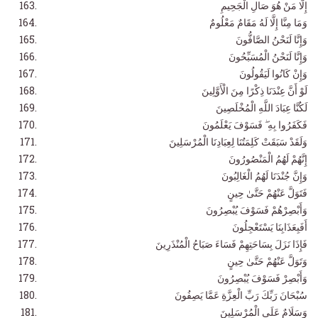
إِلَّا مَنْ هُوَ صَالِ الْجَحِيمِ
وَمَا مِنَّا إِلَّا لَهُ مَقَامٌ مَعْلُومٌ
وَإِنَّا لَنَحْنُ الصَّافُّونَ
وَإِنَّا لَنَحْنُ الْمُسَبِّحُونَ
وَإِنْ كَانُوا لَيَقُولُونَ
لَوْ أَنَّ عِنْدَنَا ذِكْرًا مِنَ الْأَوَّلِينَ
لَكُنَّا عِبَادَ اللَّهِ الْمُخْلَصِينَ
فَكَفَرُوا بِهِ ۖ فَسَوْفَ يَعْلَمُونَ
وَلَقَدْ سَبَقَتْ كَلِمَتُنَا لِعِبَادِنَا الْمُرْسَلِينَ
إِنَّهُمْ لَهُمُ الْمَنْصُورُونَ
وَإِنَّ جُنْدَنَا لَهُمُ الْغَالِبُونَ
فَتَوَلَّ عَنْهُمْ حَتَّىٰ حِينٍ
وَأَبْصِرْهُمْ فَسَوْفَ يُبْصِرُونَ
أَفَبِعَذَابِنَا يَسْتَعْجِلُونَ
فَإِذَا نَزَلَ بِسَاحَتِهِمْ فَسَاءَ صَبَاحُ الْمُنْذَرِينَ
وَتَوَلَّ عَنْهُمْ حَتَّىٰ حِينٍ
وَأَبْصِرْ فَسَوْفَ يُبْصِرُونَ
سُبْحَانَ رَبِّكَ رَبِّ الْعِزَّةِ عَمَّا يَصِفُونَ
وَسَلَامٌ عَلَى الْمُرْسَلِينَ