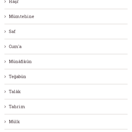
Haşr
Mümtehine
Saf
Cum'a
Münâfikûn
Teğabün
Talâk
Tahrim
Mülk