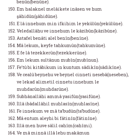
benûn(benûne).
Em halaknel melâikete inâsen ve hum
şâhidûn(şâhidûne).
E lâ innehum min ifkihim le yekûlûn(yekûlûne).
Veledallâhu ve innehum le kâzibûn(kâzibûne).
Astafel benâti alel benîn(benîne).
Mâ lekum, keyfe tahkumûn(tahkumûne).
E fe lâ tezekkerûn(tezekkerûne).
Em lekum sultânun mubîn(mubînun).
Fe’tû bi kitâbikum in kuntum sâdikîn(sâdikîne).
Ve cealû beynehu ve beynel cinneti nesebâ(neseben),
ve lekad alimetil cinnetu innehum le
muhdarûn(muhdarûne).
Subhânallâhi ammâ yasifûn(yasifûne).
İllâ ibâdallâhil muhlasîn(muhlasîne).
Fe innekum ve mâ ta’budûn(ta’budûne).
Mâ entum aleyhi bi fâtinîn(fâtinîne).
İllâ men huve sâlil cahîm(cahîmi).
Ve mâ minnâ illâ lehu makâmun