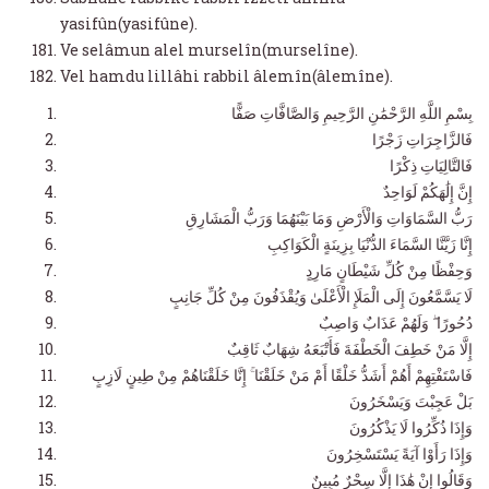
yasifûn(yasifûne).
Ve selâmun alel murselîn(murselîne).
Vel hamdu lillâhi rabbil âlemîn(âlemîne).
بِسْمِ اللَّهِ الرَّحْمَٰنِ الرَّحِيمِ وَالصَّافَّاتِ صَفًّا
فَالزَّاجِرَاتِ زَجْرًا
فَالتَّالِيَاتِ ذِكْرًا
إِنَّ إِلَٰهَكُمْ لَوَاحِدٌ
رَبُّ السَّمَاوَاتِ وَالْأَرْضِ وَمَا بَيْنَهُمَا وَرَبُّ الْمَشَارِقِ
إِنَّا زَيَّنَّا السَّمَاءَ الدُّنْيَا بِزِينَةٍ الْكَوَاكِبِ
وَحِفْظًا مِنْ كُلِّ شَيْطَانٍ مَارِدٍ
لَا يَسَّمَّعُونَ إِلَى الْمَلَإِ الْأَعْلَىٰ وَيُقْذَفُونَ مِنْ كُلِّ جَانِبٍ
دُحُورًا ۖ وَلَهُمْ عَذَابٌ وَاصِبٌ
إِلَّا مَنْ خَطِفَ الْخَطْفَةَ فَأَتْبَعَهُ شِهَابٌ ثَاقِبٌ
فَاسْتَفْتِهِمْ أَهُمْ أَشَدُّ خَلْقًا أَمْ مَنْ خَلَقْنَا ۚ إِنَّا خَلَقْنَاهُمْ مِنْ طِينٍ لَازِبٍ
بَلْ عَجِبْتَ وَيَسْخَرُونَ
وَإِذَا ذُكِّرُوا لَا يَذْكُرُونَ
وَإِذَا رَأَوْا آيَةً يَسْتَسْخِرُونَ
وَقَالُوا إِنْ هَٰذَا إِلَّا سِحْرٌ مُبِينٌ