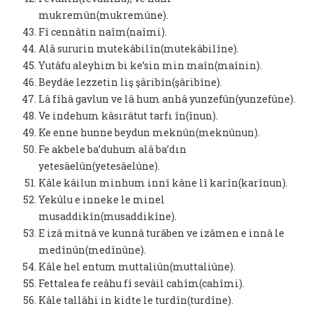
mukremûn(mukremûne).
Fî cennâtin naîm(naîmi).
Alâ sururin mutekâbilîn(mutekâbilîne).
Yutâfu aleyhim bi ke’sin min maîn(maînin).
Beydâe lezzetin liş şâribîn(şâribîne).
Lâ fîhâ gavlun ve lâ hum anhâ yunzefûn(yunzefûne).
Ve indehum kâsırâtut tarfı în(înun).
Ke enne hunne beydun meknûn(meknûnun).
Fe akbele ba’duhum alâ ba’dın
yetesâelûn(yetesâelûne).
Kâle kâilun minhum innî kâne lî karîn(karînun).
Yekûlu e inneke le minel
musaddikîn(musaddikîne).
E izâ mitnâ ve kunnâ turâben ve izâmen e innâ le
medînûn(medînûne).
Kâle hel entum muttaliûn(muttaliûne).
Fettalea fe reâhu fî sevâil cahîm(cahîmi).
Kâle tallâhi in kidte le turdîn(turdîne).