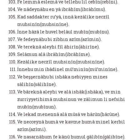
Fe lemmâ eslemâ ve tellehu lil cebîn(cebîni).
Ve nâdeynâhu en yâ ibrâhîm(ibrâhîmu).
Kad saddakter ru’yâ, innâ kezâlike neczîl
muhsinîn(muhsinîne).
İnne hâzâ le huvel belâul mubîn(mubînu).
Ve fedeynâhu bi zibhın azîm(azîmin).
Ve tereknâ aleyhi fîl âhirîn(âhirîne).
Selâmun alâ ibrâhîm(ibrâhîme).
Kezâlike neczîl muhsinîn(muhsinîne).
İnnehu min ibâdinel mû’minîn(mû’minîne).
Ve beşşernâhu bi ishâka nebiyyen mines
sâlihîn(sâlihîne).
Ve bâreknâ aleyhi ve alâ ishâk(ishâka), ve min
zurriyyetihimâ muhsinun ve zâlimun li nefsihi
mubîn(mubînun).
Ve lekad menennâ alâ mûsâ ve hârûn(hârûne).
Ve necceynâ humâ ve kavme humâ minel kerbil
azîm(azîmi).
Ve nasarnâhum fe kânû humul gâlibîn(gâlibîne).