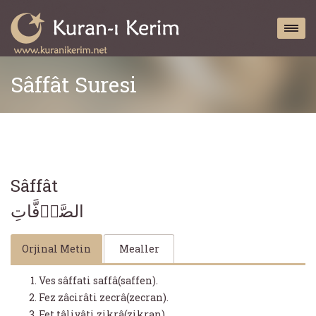
Sâffât Suresi
Sâffât
الصَّاۤفَّاتِ
Orjinal Metin
Mealler
Ves sâffati saffâ(saffen).
Fez zâcirâti zecrâ(zecran).
Fet tâliyâti zikrâ(zikran).