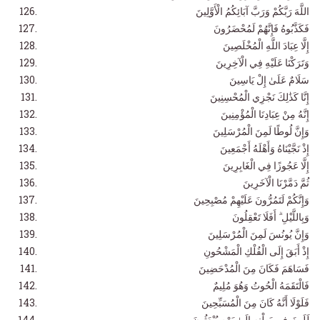
اللَّهَ رَبَّكُمْ وَرَبَّ آبَائِكُمُ الْأَوَّلِينَ
فَكَذَّبُوهُ فَإِنَّهُمْ لَمُحْضَرُونَ
إِلَّا عِبَادَ اللَّهِ الْمُخْلَصِينَ
وَتَرَكْنَا عَلَيْهِ فِي الْآخِرِينَ
سَلَامٌ عَلَىٰ إِلْ يَاسِينَ
إِنَّا كَذَٰلِكَ نَجْزِي الْمُحْسِنِينَ
إِنَّهُ مِنْ عِبَادِنَا الْمُؤْمِنِينَ
وَإِنَّ لُوطًا لَمِنَ الْمُرْسَلِينَ
إِذْ نَجَّيْنَاهُ وَأَهْلَهُ أَجْمَعِينَ
إِلَّا عَجُوزًا فِي الْغَابِرِينَ
ثُمَّ دَمَّرْنَا الْآخَرِينَ
وَإِنَّكُمْ لَتَمُرُّونَ عَلَيْهِمْ مُصْبِحِينَ
وَبِاللَّيْلِ ۗ أَفَلَا تَعْقِلُونَ
وَإِنَّ يُونُسَ لَمِنَ الْمُرْسَلِينَ
إِذْ أَبَقَ إِلَى الْفُلْكِ الْمَشْحُونِ
فَسَاهَمَ فَكَانَ مِنَ الْمُدْحَضِينَ
فَالْتَقَمَهُ الْحُوتُ وَهُوَ مُلِيمٌ
فَلَوْلَا أَنَّهُ كَانَ مِنَ الْمُسَبِّحِينَ
لَلَبِثَ فِي بَطْنِهِ إِلَىٰ يَوْمِ يُبْعَثُونَ