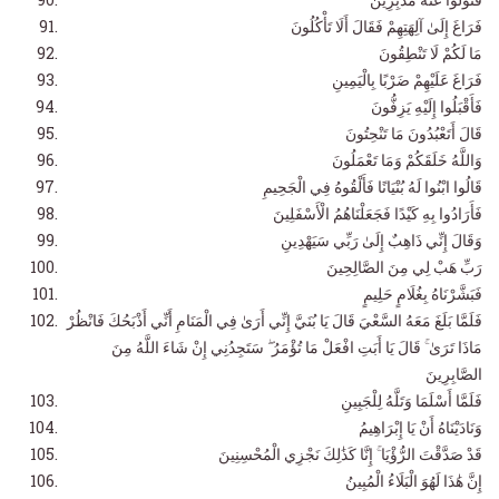
فَرَاغَ إِلَىٰ آلِهَتِهِمْ فَقَالَ أَلَا تَأْكُلُونَ
مَا لَكُمْ لَا تَنْطِقُونَ
فَرَاغَ عَلَيْهِمْ ضَرْبًا بِالْيَمِينِ
فَأَقْبَلُوا إِلَيْهِ يَزِفُّونَ
قَالَ أَتَعْبُدُونَ مَا تَنْحِتُونَ
وَاللَّهُ خَلَقَكُمْ وَمَا تَعْمَلُونَ
قَالُوا ابْنُوا لَهُ بُنْيَانًا فَأَلْقُوهُ فِي الْجَحِيمِ
فَأَرَادُوا بِهِ كَيْدًا فَجَعَلْنَاهُمُ الْأَسْفَلِينَ
وَقَالَ إِنِّي ذَاهِبٌ إِلَىٰ رَبِّي سَيَهْدِينِ
رَبِّ هَبْ لِي مِنَ الصَّالِحِينَ
فَبَشَّرْنَاهُ بِغُلَامٍ حَلِيمٍ
فَلَمَّا بَلَغَ مَعَهُ السَّعْيَ قَالَ يَا بُنَيَّ إِنِّي أَرَىٰ فِي الْمَنَامِ أَنِّي أَذْبَحُكَ فَانْظُرْ
مَاذَا تَرَىٰ ۚ قَالَ يَا أَبَتِ افْعَلْ مَا تُؤْمَرُ ۖ سَتَجِدُنِي إِنْ شَاءَ اللَّهُ مِنَ
الصَّابِرِينَ
فَلَمَّا أَسْلَمَا وَتَلَّهُ لِلْجَبِينِ
وَنَادَيْنَاهُ أَنْ يَا إِبْرَاهِيمُ
قَدْ صَدَّقْتَ الرُّؤْيَا ۚ إِنَّا كَذَٰلِكَ نَجْزِي الْمُحْسِنِينَ
إِنَّ هَٰذَا لَهُوَ الْبَلَاءُ الْمُبِينُ