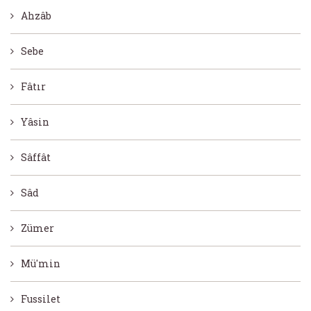
Ahzâb
Sebe
Fâtır
Yâsin
Sâffât
Sâd
Zümer
Mü'min
Fussilet