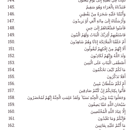
فَنَبَذْنَاهُ بِالْعَرَاءِ وَهُوَ سَقِيمٌ
وَأَنْبَتْنَا عَلَيْهِ شَجَرَةً مِنْ يَقْطِينٍ
وَأَرْسَلْنَاهُ إِلَىٰ مِائَةِ أَلْفٍ أَوْ يَزِيدُونَ
فَآمَنُوا فَمَتَّعْنَاهُمْ إِلَىٰ حِينٍ
فَاسْتَفْتِهِمْ أَلِرَبِّكَ الْبَنَاتُ وَلَهُمُ الْبَنُونَ
أَمْ خَلَقْنَا الْمَلَائِكَةَ إِنَاثًا وَهُمْ شَاهِدُونَ
أَلَا إِنَّهُمْ مِنْ إِفْكِهِمْ لَيَقُولُونَ
وَلَدَ اللَّهُ وَإِنَّهُمْ لَكَاذِبُونَ
أَصْطَفَى الْبَنَاتِ عَلَى الْبَنِينَ
مَا لَكُمْ كَيْفَ تَحْكُمُونَ
أَفَلَا تَذَكَّرُونَ
أَمْ لَكُمْ سُلْطَانٌ مُبِينٌ
فَأْتُوا بِكِتَابِكُمْ إِنْ كُنْتُمْ صَادِقِينَ
وَجَعَلُوا بَيْنَهُ وَبَيْنَ الْجِنَّةِ نَسَبًا ۚ وَلَقَدْ عَلِمَتِ الْجِنَّةُ إِنَّهُمْ لَمُحْضَرُونَ
سُبْحَانَ اللَّهِ عَمَّا يَصِفُونَ
إِلَّا عِبَادَ اللَّهِ الْمُخْلَصِينَ
فَإِنَّكُمْ وَمَا تَعْبُدُونَ
مَا أَنْتُمْ عَلَيْهِ بِفَاتِنِينَ