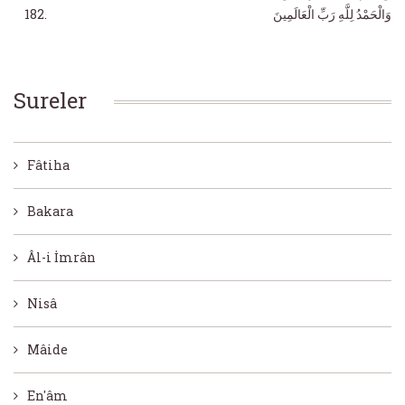
وَالْحَمْدُ لِلَّهِ رَبِّ الْعَالَمِينَ
Sureler
Fâtiha
Bakara
Âl-i İmrân
Nisâ
Mâide
En'âm