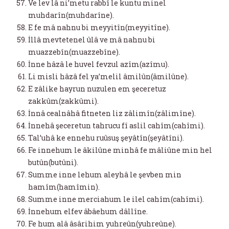
Ve lev lâ ni’metu rabbî le kuntu minel
muhdarîn(muhdarîne).
E fe mâ nahnu bi meyyitîn(meyyitîne).
İllâ mevtetenel ûlâ ve mâ nahnu bi
muazzebîn(muazzebîne).
İnne hâzâ le huvel fevzul azîm(azîmu).
Li misli hâzâ fel ya’melil âmilûn(âmilûne).
E zâlike hayrun nuzulen em şeceretuz
zakkûm(zakkûmi).
İnnâ cealnâhâ fitneten liz zâlimîn(zâlimîne).
İnnehâ şeceretun tahrucu fî aslil cahîm(cahîmi).
Tal’uhâ ke ennehu ruûsuş şeyâtîn(şeyâtîni).
Fe innehum le âkilûne minhâ fe mâliûne min hel
butûn(butûni).
Summe inne lehum aleyhâ le şevben min
hamîm(hamîmin).
Summe inne merciahum le ilel cahîm(cahîmi).
İnnehum elfev âbâehum dâllîne.
Fe hum alâ âsârihim yuhreûn(yuhreûne).