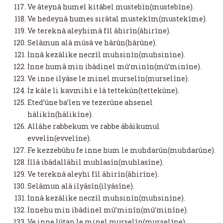
Ve âteynâ humel kitâbel mustebîn(mustebîne).
Ve hedeynâ humes sırâtal mustekîm(mustekîme).
Ve tereknâ aleyhimâ fîl âhirîn(âhirîne).
Selâmun alâ mûsâ ve hârûn(hârûne).
İnnâ kezâlike neczîl muhsinîn(muhsinîne).
İnne humâ min ibâdinel mû’minîn(mû’minîne).
Ve inne ilyâse le minel murselîn(murselîne).
İz kâle li kavmihî e lâ tettekûn(tettekûne).
Eted’ûne ba’len ve tezerûne ahsenel
hâlikîn(hâlikîne).
Allâhe rabbekum ve rabbe âbâikumul
evvelîn(evvelîne).
Fe kezzebûhu fe inne hum le muhdarûn(muhdarûne).
İllâ ibâdallâhil muhlasîn(muhlasîne).
Ve tereknâ aleyhi fîl âhirîn(âhirîne).
Selâmun alâ ilyâsîn(ilyâsîne).
İnnâ kezâlike neczîl muhsinîn(muhsinîne).
İnnehu min ibâdinel mû’minîn(mû’minîne).
Ve inne lûtan le minel murselîn(murselîne).