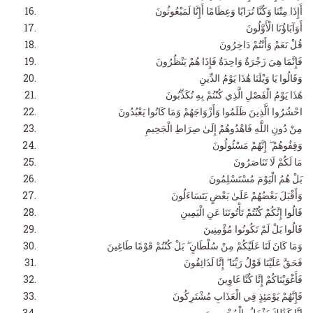
أَإِذَا مِتْنَا وَكُنَّا تُرَابًا وَعِظَامًا أَإِنَّا لَمَبْعُوثُونَ
أَوَآبَاؤُنَا الْأَوَّلُونَ
قُلْ نَعَمْ وَأَنْتُمْ دَاخِرُونَ
فَإِنَّمَا هِيَ زَجْرَةٌ وَاحِدَةٌ فَإِذَا هُمْ يَنْظُرُونَ
وَقَالُوا يَا وَيْلَنَا هَٰذَا يَوْمُ الدِّينِ
هَٰذَا يَوْمُ الْفَصْلِ الَّذِي كُنْتُمْ بِهِ تُكَذِّبُونَ
احْشُرُوا الَّذِينَ ظَلَمُوا وَأَزْوَاجَهُمْ وَمَا كَانُوا يَعْبُدُونَ
مِنْ دُونِ اللَّهِ فَاهْدُوهُمْ إِلَىٰ صِرَاطِ الْجَحِيمِ
وَقِفُوهُمْ ۖ إِنَّهُمْ مَسْئُولُونَ
مَا لَكُمْ لَا تَنَاصَرُونَ
بَلْ هُمُ الْيَوْمَ مُسْتَسْلِمُونَ
وَأَقْبَلَ بَعْضُهُمْ عَلَىٰ بَعْضٍ يَتَسَاءَلُونَ
قَالُوا إِنَّكُمْ كُنْتُمْ تَأْتُونَنَا عَنِ الْيَمِينِ
قَالُوا بَلْ لَمْ تَكُونُوا مُؤْمِنِينَ
وَمَا كَانَ لَنَا عَلَيْكُمْ مِنْ سُلْطَانٍ ۖ بَلْ كُنْتُمْ قَوْمًا طَاغِينَ
فَحَقَّ عَلَيْنَا قَوْلُ رَبِّنَا ۖ إِنَّا لَذَائِقُونَ
فَأَغْوَيْنَاكُمْ إِنَّا كُنَّا غَاوِينَ
فَإِنَّهُمْ يَوْمَئِذٍ فِي الْعَذَابِ مُشْتَرِكُونَ
إِنَّا كَذَٰلِكَ نَفْعَلُ بِالْمُجْرِمِينَ