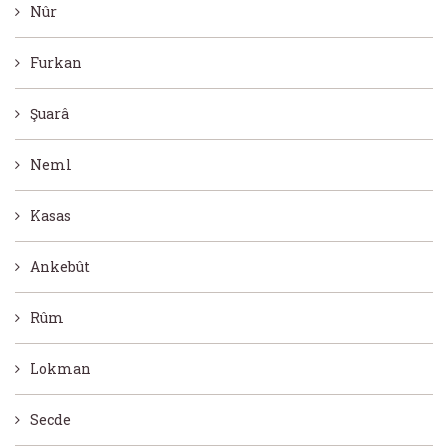
Nûr
Furkan
Şuarâ
Neml
Kasas
Ankebût
Rûm
Lokman
Secde