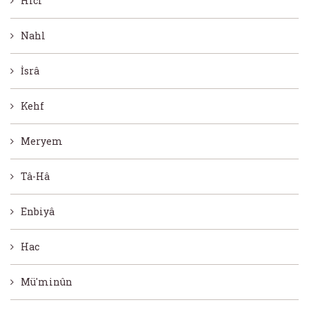
Hicr
Nahl
İsrâ
Kehf
Meryem
Tâ-Hâ
Enbiyâ
Hac
Mü'minûn