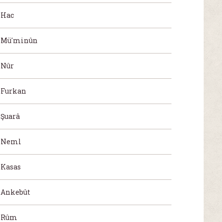
Hac
Mü'minûn
Nûr
Furkan
Şuarâ
Neml
Kasas
Ankebût
Rûm