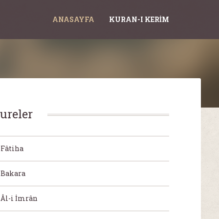
ANASAYFA
KURAN-I KERIM
ureler
Fâtiha
Bakara
Âl-i İmrân