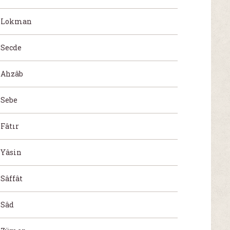
Lokman
Secde
Ahzâb
Sebe
Fâtır
Yâsin
Sâffât
Sâd