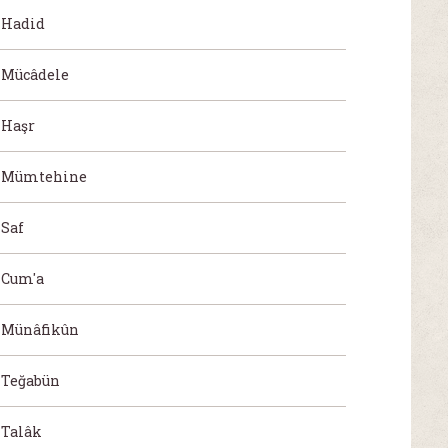
Hadid
Mücâdele
Haşr
Mümtehine
Saf
Cum'a
Münâfikûn
Teğabün
Talâk