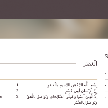
S
الْعَصْرِ
بِسْمِ اللَّهِ الرَّحْمَٰنِ الرَّحِيمِ وَالْعَصْرِ
إِنَّ الْإِنْسَانَ لَفِي خُسْرٍ
ve
إِلَّا الَّذِينَ آمَنُوا وَعَمِلُوا الصَّالِحَاتِ وَتَوَاصَوْا بِالْحَقِّ
وَتَوَاصَوْا بِالصَّبْرِ