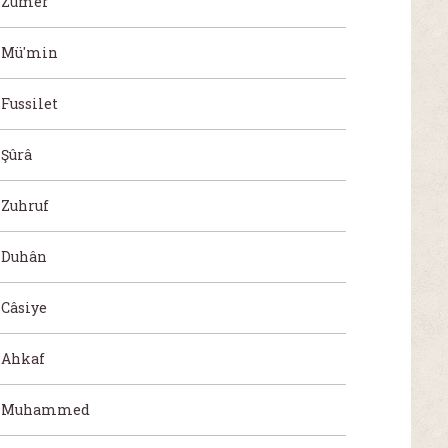
Zümer
Mü'min
Fussilet
Şûrâ
Zuhruf
Duhân
Câsiye
Ahkaf
Muhammed