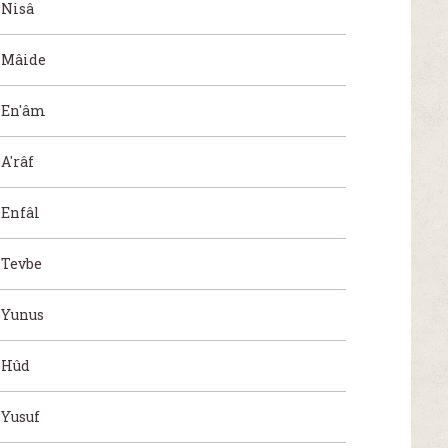
Nisâ
Mâide
En'âm
A'râf
Enfâl
Tevbe
Yunus
Hûd
Yusuf