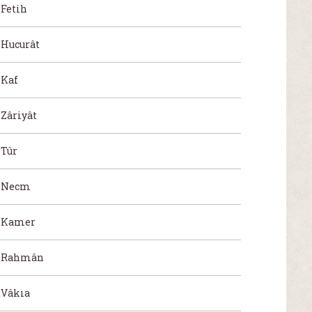
Fetih
Hucurât
Kaf
Zâriyât
Tûr
Necm
Kamer
Rahmân
Vâkıa