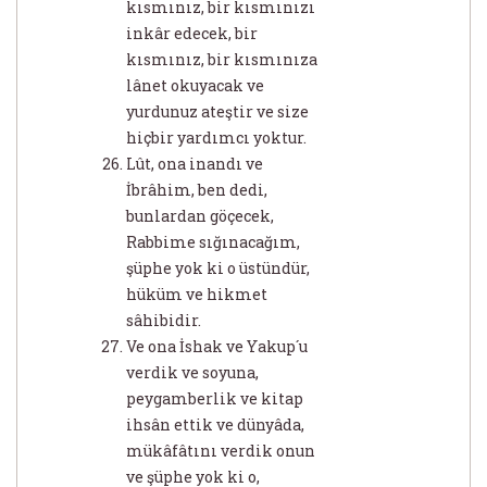
kısmınız, bir kısmınızı
inkâr edecek, bir
kısmınız, bir kısmınıza
lânet okuyacak ve
yurdunuz ateştir ve size
hiçbir yardımcı yoktur.
Lût, ona inandı ve
İbrâhim, ben dedi,
bunlardan göçecek,
Rabbime sığınacağım,
şüphe yok ki o üstündür,
hüküm ve hikmet
sâhibidir.
Ve ona İshak ve Yakup´u
verdik ve soyuna,
peygamberlik ve kitap
ihsân ettik ve dünyâda,
mükâfâtını verdik onun
ve şüphe yok ki o,