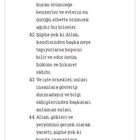
kuran örümceğe
benzerler ve evlerin en
çürüğü, elbette örümcek
ağıdır bir bilseler.
Şüphe yok ki Allah,
kendisinden başka neye
tapıyorlarsa hepsini
bilir ve odur üstün,
hüküm ve hikmet
sâhibi.
Ve işte örnekler, onları
insanlara gösterip
durmadayız ve bilgi
sâhiplerinden başkaları
anlamaz onları.
Allah, gökleri ve
yeryüzünü gerçek olarak
yarattı; şüphe yok ki
bunda, inananlara