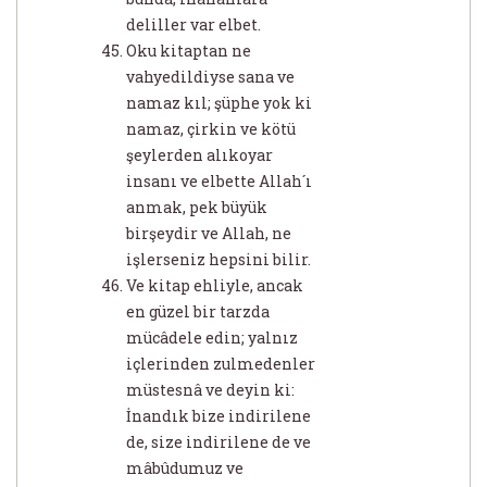
deliller var elbet.
Oku kitaptan ne
vahyedildiyse sana ve
namaz kıl; şüphe yok ki
namaz, çirkin ve kötü
şeylerden alıkoyar
insanı ve elbette Allah´ı
anmak, pek büyük
birşeydir ve Allah, ne
işlerseniz hepsini bilir.
Ve kitap ehliyle, ancak
en güzel bir tarzda
mücâdele edin; yalnız
içlerinden zulmedenler
müstesnâ ve deyin ki:
İnandık bize indirilene
de, size indirilene de ve
mâbûdumuz ve