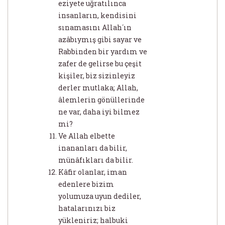
eziyete uğratılınca
insanların, kendisini
sınamasını Allah´ın
azâbıymış gibi sayar ve
Rabbinden bir yardım ve
zafer de gelirse bu çeşit
kişiler, biz sizinleyiz
derler mutlaka; Allah,
âlemlerin gönüllerinde
ne var, daha iyi bilmez
mi?
Ve Allah elbette
inananları da bilir,
münâfıkları da bilir.
Kâfir olanlar, iman
edenlere bizim
yolumuza uyun dediler,
hatalarınızı biz
yükleniriz; halbuki