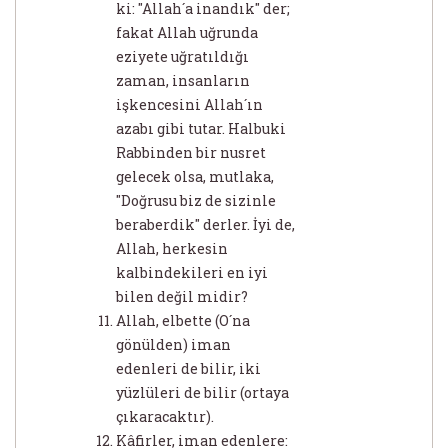
ki: "Allah´a inandık" der;
fakat Allah uğrunda
eziyete uğratıldığı
zaman, insanların
işkencesini Allah´ın
azabı gibi tutar. Halbuki
Rabbinden bir nusret
gelecek olsa, mutlaka,
"Doğrusu biz de sizinle
beraberdik" derler. İyi de,
Allah, herkesin
kalbindekileri en iyi
bilen değil midir?
Allah, elbette (O´na
gönülden) iman
edenleri de bilir, iki
yüzlüleri de bilir (ortaya
çıkaracaktır).
Kâfirler, iman edenlere: