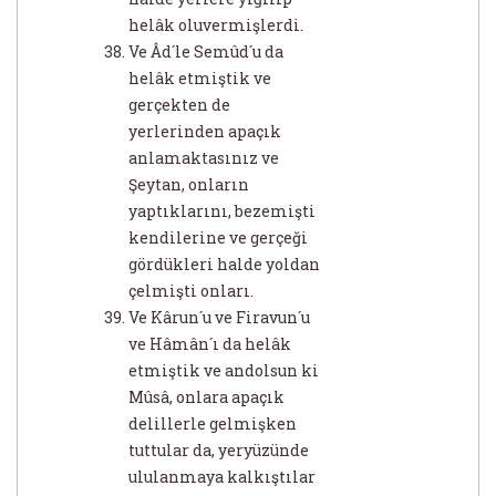
helâk oluvermişlerdi.
Ve Âd´le Semûd´u da
helâk etmiştik ve
gerçekten de
yerlerinden apaçık
anlamaktasınız ve
Şeytan, onların
yaptıklarını, bezemişti
kendilerine ve gerçeği
gördükleri halde yoldan
çelmişti onları.
Ve Kârun´u ve Firavun´u
ve Hâmân´ı da helâk
etmiştik ve andolsun ki
Mûsâ, onlara apaçık
delillerle gelmişken
tuttular da, yeryüzünde
ululanmaya kalkıştılar