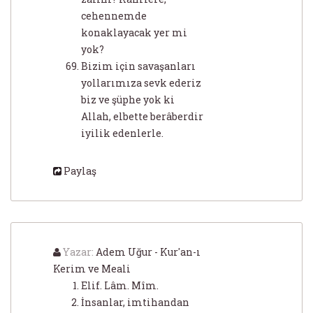
cehennemde
konaklayacak yer mi
yok?
Bizim için savaşanları
yollarımıza sevk ederiz
biz ve şüphe yok ki
Allah, elbette berâberdir
iyilik edenlerle.
Paylaş
Yazar:
Adem Uğur - Kur'an-ı
Kerim ve Meali
Elif. Lâm. Mîm.
İnsanlar, imtihandan