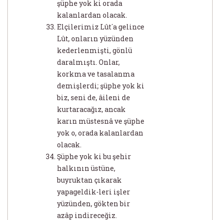
şüphe yok ki orada
kalanlardan olacak.
Elçilerimiz Lût´a gelince
Lût, onların yüzünden
kederlenmişti, gönlü
daralmıştı. Onlar,
korkma ve tasalanma
demişlerdi; şüphe yok ki
biz, seni de, âileni de
kurtaracağız, ancak
karın müstesnâ ve şüphe
yok o, orada kalanlardan
olacak.
Şüphe yok ki bu şehir
halkının üstüne,
buyruktan çıkarak
yapageldik-leri işler
yüzünden, gökten bir
azâp indireceğiz.