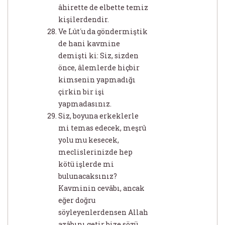
âhirette de elbette temiz
kişilerdendir.
Ve Lût´u da göndermiştik
de hani kavmine
demişti ki: Siz, sizden
önce, âlemlerde hiçbir
kimsenin yapmadığı
çirkin bir işi
yapmadasınız.
Siz, boyuna erkeklerle
mi temas edecek, meşrû
yolu mu kesecek,
meclislerinizde hep
kötü işlerde mi
bulunacaksınız?
Kavminin cevâbı, ancak
eğer doğru
söyleyenlerdensen Allah
azâbını getir bize sözü