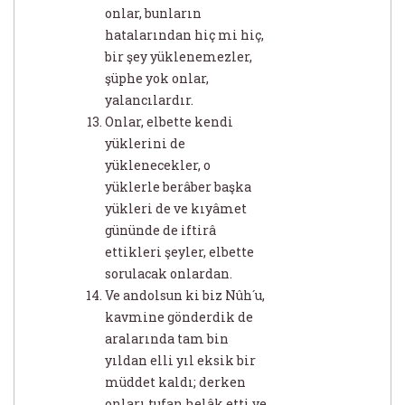
onlar, bunların
hatalarından hiç mi hiç,
bir şey yüklenemezler,
şüphe yok onlar,
yalancılardır.
Onlar, elbette kendi
yüklerini de
yüklenecekler, o
yüklerle berâber başka
yükleri de ve kıyâmet
gününde de iftirâ
ettikleri şeyler, elbette
sorulacak onlardan.
Ve andolsun ki biz Nûh´u,
kavmine gönderdik de
aralarında tam bin
yıldan elli yıl eksik bir
müddet kaldı; derken
onları tufan helâk etti ve