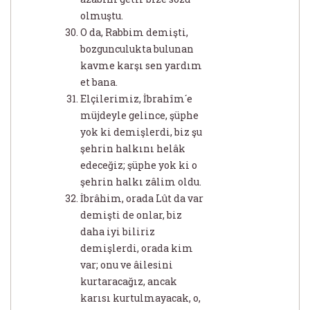
olmuştu.
O da, Rabbim demişti,
bozgunculukta bulunan
kavme karşı sen yardım
et bana.
Elçilerimiz, İbrahîm´e
müjdeyle gelince, şüphe
yok ki demişlerdi, biz şu
şehrin halkını helâk
edeceğiz; şüphe yok ki o
şehrin halkı zâlim oldu.
İbrâhim, orada Lût da var
demişti de onlar, biz
daha iyi biliriz
demişlerdi, orada kim
var; onu ve âilesini
kurtaracağız, ancak
karısı kurtulmayacak, o,