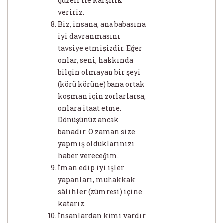
güzeli ile karşılık
veririz.
Biz, insana, ana babasına
iyi davranmasını
tavsiye etmişizdir. Eğer
onlar, seni, hakkında
bilgin olmayan bir şeyi
(körü körüne) bana ortak
koşman için zorlarlarsa,
onlara itaat etme.
Dönüşünüz ancak
banadır. O zaman size
yapmış olduklarınızı
haber vereceğim.
İman edip iyi işler
yapanları, muhakkak
sâlihler (zümresi) içine
katarız.
İnsanlardan kimi vardır