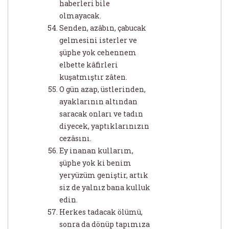
haberleri bile
olmayacak.
Senden, azâbın, çabucak
gelmesini isterler ve
şüphe yok cehennem
elbette kâfirleri
kuşatmıştır zâten.
O gün azap, üstlerinden,
ayaklarının altından
saracak onları ve tadın
diyecek, yaptıklarınızın
cezâsını.
Ey inanan kullarım,
şüphe yok ki benim
yeryüzüm geniştir, artık
siz de yalnız bana kulluk
edin.
Herkes tadacak ölümü,
sonra da dönüp tapımıza