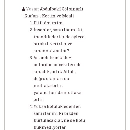
Yazar:
Abdulbakî Gölpınarlı
- Kur'an-ı Kerim ve Meali
Elif lâm mîm.
İnsanlar, sanırlar mı ki
inandık derler de öylece
bırakılıverirler ve
sınanmaz onlar?
Ve andolsun ki biz
onlardan öncekileri de
sınadık; artık Allah,
doğru olanları da
mutlaka bilir,
yalancıları da mutlaka
bilir.
Yoksa kötülük edenler,
sanırlar mı ki bizden
kurtulacaklar, ne de kötü
hükmediyorlar.