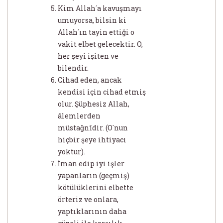
Kim Allah´a kavuşmayı
umuyorsa, bilsin ki
Allah´ın tayin ettiği o
vakit elbet gelecektir. O,
her şeyi işiten ve
bilendir.
Cihad eden, ancak
kendisi için cihad etmiş
olur. Şüphesiz Allah,
âlemlerden
müstağnîdir. (O´nun
hiçbir şeye ihtiyacı
yoktur).
İman edip iyi işler
yapanların (geçmiş)
kötülüklerini elbette
örteriz ve onlara,
yaptıklarının daha