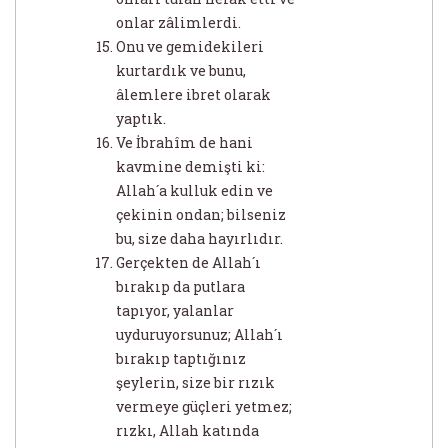
onlar zâlimlerdi.
Onu ve gemidekileri
kurtardık ve bunu,
âlemlere ibret olarak
yaptık.
Ve İbrahîm de hani
kavmine demişti ki:
Allah´a kulluk edin ve
çekinin ondan; bilseniz
bu, size daha hayırlıdır.
Gerçekten de Allah´ı
bırakıp da putlara
tapıyor, yalanlar
uyduruyorsunuz; Allah´ı
bırakıp taptığınız
şeylerin, size bir rızık
vermeye güçleri yetmez;
rızkı, Allah katında