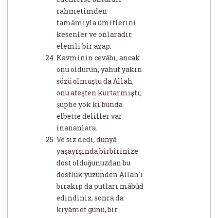
rahmetimden
tamâmıyla ümitlerini
kesenler ve onlaradır
elemli bir azap.
Kavminin cevâbı, ancak
onu öldürün, yahut yakın
sözü olmuştu da Allah,
onu ateşten kurtarmıştı;
şüphe yok ki bunda
elbette deliller var
inananlara.
Ve siz dedi, dünyâ
yaşayışında birbirinize
dost olduğunuzdan bu
dostluk yüzünden Allah´ı
bırakıp da putları mâbûd
edindiniz, sonra da
kıyâmet günü, bir