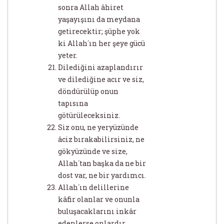
sonra Allah âhiret
yaşayışını da meydana
getirecektir; şüphe yok
ki Allah´ın her şeye gücü
yeter.
Dilediğini azaplandırır
ve dilediğine acır ve siz,
döndürülüp onun
tapısına
götürüleceksiniz.
Siz onu, ne yeryüzünde
âciz bırakabilirsiniz, ne
gökyüzünde ve size,
Allah´tan başka da ne bir
dost var, ne bir yardımcı.
Allah´ın delillerine
kâfir olanlar ve onunla
buluşacaklarını inkâr
edenlerse onlardır