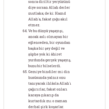
sonra diriltir yeryüzünü
diye sorsan Allah derler
mutlaka; de ki: Hamd
Allah´a, fakat çoğu akıl
etmez.
Ve bu dünyâ yaşayışı,
ancak aslı olmayan bir
eğlenceden, bir oyundan
başka bir şey değil ve
şüphe yok ki âhiret
yurdunda gerçek yaşayış,
bunu bir bilselerdi.
Gemiye bindiler mi din
husûsunda yalnız onu
tanıyarak ihlâsla Allah´ı
çağırırlar, fakat onları
karaya çıkarıp da
kurtardık mı o zaman
derhal şirk koşarlar.