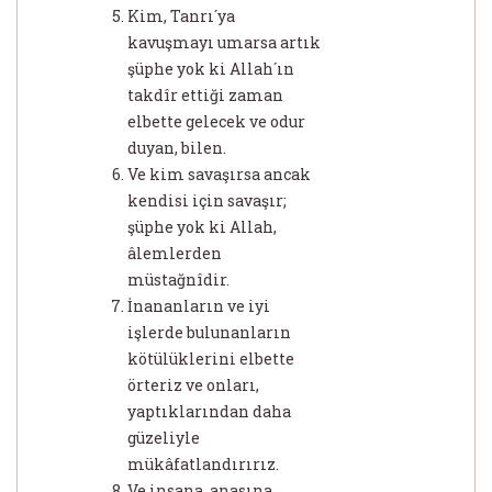
Kim, Tanrı´ya
kavuşmayı umarsa artık
şüphe yok ki Allah´ın
takdîr ettiği zaman
elbette gelecek ve odur
duyan, bilen.
Ve kim savaşırsa ancak
kendisi için savaşır;
şüphe yok ki Allah,
âlemlerden
müstağnîdir.
İnananların ve iyi
işlerde bulunanların
kötülüklerini elbette
örteriz ve onları,
yaptıklarından daha
güzeliyle
mükâfatlandırırız.
Ve insana, anasına