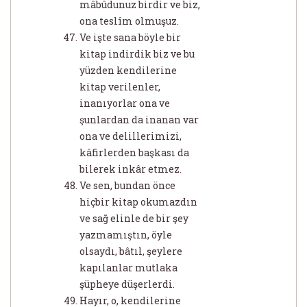
mâbûdunuz birdir ve biz,
ona teslîm olmuşuz.
Ve işte sana böyle bir
kitap indirdik biz ve bu
yüzden kendilerine
kitap verilenler,
inanıyorlar ona ve
şunlardan da inanan var
ona ve delillerimizi,
kâfirlerden başkası da
bilerek inkâr etmez.
Ve sen, bundan önce
hiçbir kitap okumazdın
ve sağ elinle de bir şey
yazmamıştın, öyle
olsaydı, bâtıl, şeylere
kapılanlar mutlaka
şüpheye düşerlerdi.
Hayır, o, kendilerine