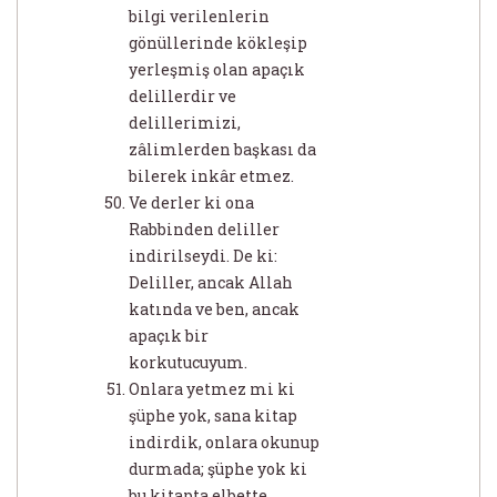
bilgi verilenlerin
gönüllerinde kökleşip
yerleşmiş olan apaçık
delillerdir ve
delillerimizi,
zâlimlerden başkası da
bilerek inkâr etmez.
Ve derler ki ona
Rabbinden deliller
indirilseydi. De ki:
Deliller, ancak Allah
katında ve ben, ancak
apaçık bir
korkutucuyum.
Onlara yetmez mi ki
şüphe yok, sana kitap
indirdik, onlara okunup
durmada; şüphe yok ki
bu kitapta elbette