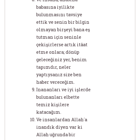
babasına iyilikte
bulunmasını tavsiye
ettik ve senin bir bilgin
olmayan birşeyi bana eş
tutman için seninle
çekişirlerse artık itâat
etme onlara; dönüp
geleceğiniz yer, benim
tapımdır, neler
yaptıysanız size ben
haber vereceğim.
İnananları ve iyi işlerde
bulunanları elbette
temiz kişilere
katacağım.
Ve insanlardan Allah´a
inandık diyen var ki
Allah uğrunda bir