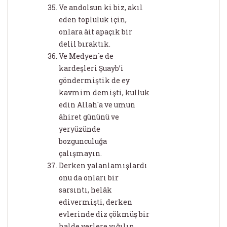
Ve andolsun ki biz, akıl
eden topluluk için,
onlara âit apaçık bir
delil bıraktık.
Ve Medyen´e de
kardeşleri Şuayb’i
göndermiştik de ey
kavmim demişti, kulluk
edin Allah´a ve umun
âhiret gününü ve
yeryüzünde
bozgunculuğa
çalışmayın.
Derken yalanlamışlardı
onu da onları bir
sarsıntı, helâk
edivermişti, derken
evlerinde diz çökmüş bir
halde yerlere yığılıp