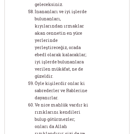
geleceksiniz.
İnananları ve iyi işlerde
bulunanları,
kıyılarından ırmaklar
akan cennetin en yüce
yerlerinde
yerleştireceğiz, orada
ebedî olarak kalacaklar;
iyi işlerde bulunanlara
verilen mükâfat, ne de
güzeldir.
Öyle kişilerdir onlar ki
sabrederler ve Rablerine
dayanırlar.
Ve nice mahlûk vardır ki
rızıklarını kendileri
bulup götürmezler;
onları da Allah
rızıklandırır; sizi de ve