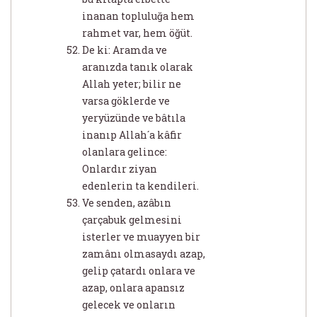
inanan topluluğa hem
rahmet var, hem öğüt.
De ki: Aramda ve
aranızda tanık olarak
Allah yeter; bilir ne
varsa göklerde ve
yeryüzünde ve bâtıla
inanıp Allah´a kâfir
olanlara gelince:
Onlardır ziyan
edenlerin ta kendileri.
Ve senden, azâbın
çarçabuk gelmesini
isterler ve muayyen bir
zamânı olmasaydı azap,
gelip çatardı onlara ve
azap, onlara apansız
gelecek ve onların