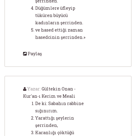
şerrinden.
Düğümlere üfleyip
tüküren büyücü
kadınların şerrinden.
ve hased ettiği zaman
hasedcinin şerrinden.»
Paylaş
Yazar:
Gültekin Onan -
Kur'an-ı Kerim ve Meali
De ki: Sabahın rabbine
sığınırım.
Yarattığı şeylerin
şerrinden,
Karanlığı çöktüğü