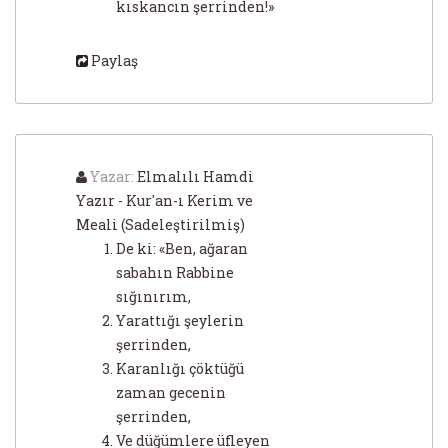
kıskancın şerrinden!»
Paylaş
Yazar:
Elmalılı Hamdi
Yazır - Kur'an-ı Kerim ve
Meali (Sadeleştirilmiş)
De ki: «Ben, ağaran
sabahın Rabbine
sığınırım,
Yarattığı şeylerin
şerrinden,
Karanlığı çöktüğü
zaman gecenin
şerrinden,
Ve düğümlere üfleyen