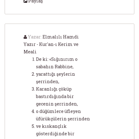
Paylaş
Yazar:
Elmalılı Hamdi
Yazır - Kur'an-ı Kerim ve
Meali
De ki: «Sığınırım o
sabahın Rabbine,
yarattığı şeylerin
şerrinden,
Karanlığı çöküp
bastırdığında bir
gecenin şerrinden,
o düğümlere üfleyen
üfürükçülerin şerrinden
ve kıskançlık
gösterdiğinde bir