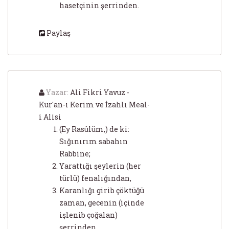
hasetçinin şerrinden.
Paylaş
Yazar:
Ali Fikri Yavuz -
Kur'an-ı Kerim ve İzahlı Meal-
i Alisi
(Ey Rasûlüm,) de ki:
Sığınırım sabahın
Rabbine;
Yarattığı şeylerin (her
türlü) fenalığından,
Karanlığı girib çöktüğü
zaman, gecenin (içinde
işlenib çoğalan)
şerrinden,