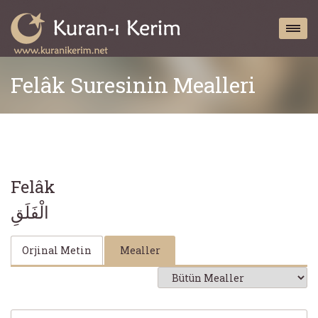
Felâk Suresinin Mealleri
Felâk
الْفَلَقِ
Orjinal Metin
Mealler