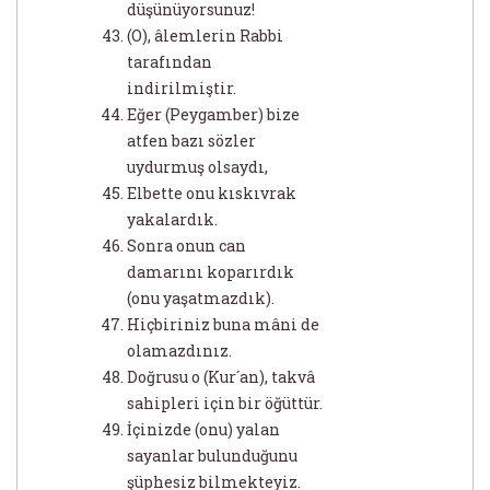
düşünüyorsunuz!
(O), âlemlerin Rabbi
tarafından
indirilmiştir.
Eğer (Peygamber) bize
atfen bazı sözler
uydurmuş olsaydı,
Elbette onu kıskıvrak
yakalardık.
Sonra onun can
damarını koparırdık
(onu yaşatmazdık).
Hiçbiriniz buna mâni de
olamazdınız.
Doğrusu o (Kur´an), takvâ
sahipleri için bir öğüttür.
İçinizde (onu) yalan
sayanlar bulunduğunu
şüphesiz bilmekteyiz.