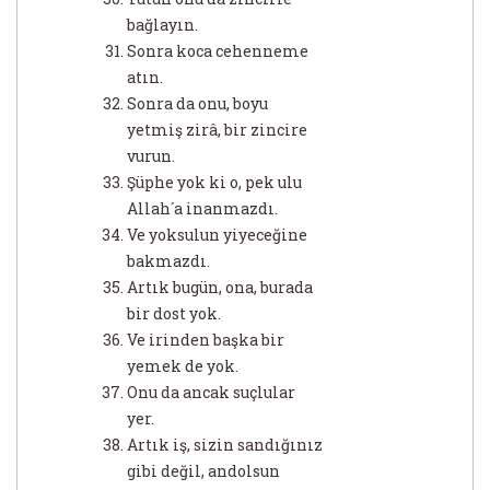
bağlayın.
Sonra koca cehenneme
atın.
Sonra da onu, boyu
yetmiş zirâ, bir zincire
vurun.
Şüphe yok ki o, pek ulu
Allah´a inanmazdı.
Ve yoksulun yiyeceğine
bakmazdı.
Artık bugün, ona, burada
bir dost yok.
Ve irinden başka bir
yemek de yok.
Onu da ancak suçlular
yer.
Artık iş, sizin sandığınız
gibi değil, andolsun