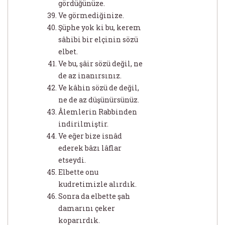
gördüğünüze.
Ve görmediğinize.
Şüphe yok ki bu, kerem
sâhibi bir elçinin sözü
elbet.
Ve bu, şâir sözü değil, ne
de az inanırsınız.
Ve kâhin sözü de değil,
ne de az düşünürsünüz.
Âlemlerin Rabbinden
indirilmiştir.
Ve eğer bize isnâd
ederek bâzı lâflar
etseydi.
Elbette onu
kudretimizle alırdık.
Sonra da elbette şah
damarını çeker
koparırdık.