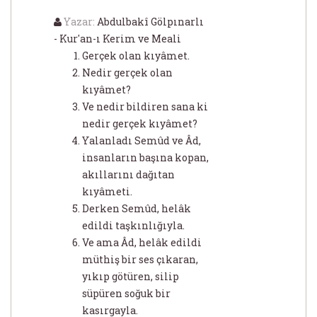
Yazar:
Abdulbakî Gölpınarlı
- Kur'an-ı Kerim ve Meali
Gerçek olan kıyâmet.
Nedir gerçek olan
kıyâmet?
Ve nedir bildiren sana ki
nedir gerçek kıyâmet?
Yalanladı Semûd ve Âd,
insanların başına kopan,
akıllarını dağıtan
kıyâmeti.
Derken Semûd, helâk
edildi taşkınlığıyla.
Ve ama Âd, helâk edildi
müthiş bir ses çıkaran,
yıkıp götüren, silip
süpüren soğuk bir
kasırgayla.