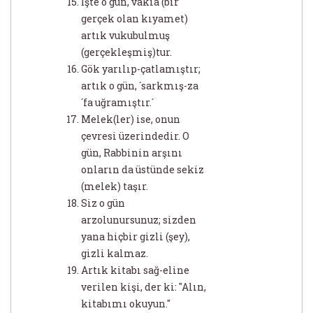
İşte o gün, vakıa (bir
gerçek olan kıyamet)
artık vukubulmuş
(gerçekleşmiş)tur.
Gök yarılıp-çatlamıştır;
artık o gün, ´sarkmış-za
´fa uğramıştır.´
Melek(ler) ise, onun
çevresi üzerindedir. O
gün, Rabbinin arşını
onların da üstünde sekiz
(melek) taşır.
Siz o gün
arzolunursunuz; sizden
yana hiçbir gizli (şey),
gizli kalmaz.
Artık kitabı sağ-eline
verilen kişi, der ki: "Alın,
kitabımı okuyun."