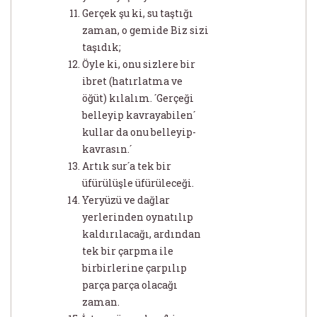
Gerçek şu ki, su taştığı
zaman, o gemide Biz sizi
taşıdık;
Öyle ki, onu sizlere bir
ibret (hatırlatma ve
öğüt) kılalım. ´Gerçeği
belleyip kavrayabilen´
kullar da onu belleyip-
kavrasın.´
Artık sur´a tek bir
üfürülüşle üfürüleceği.
Yeryüzü ve dağlar
yerlerinden oynatılıp
kaldırılacağı, ardından
tek bir çarpma ile
birbirlerine çarpılıp
parça parça olacağı
zaman.