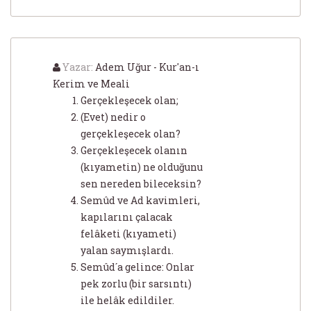
Yazar:
Adem Uğur - Kur'an-ı
Kerim ve Meali
Gerçekleşecek olan;
(Evet) nedir o
gerçekleşecek olan?
Gerçekleşecek olanın
(kıyametin) ne olduğunu
sen nereden bileceksin?
Semûd ve Ad kavimleri,
kapılarını çalacak
felâketi (kıyameti)
yalan saymışlardı.
Semûd´a gelince: Onlar
pek zorlu (bir sarsıntı)
ile helâk edildiler.