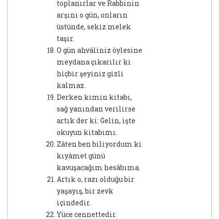
toplanırlar ve Rabbinin
arşını o gün, onların
üstünde, sekiz melek
taşır.
O gün ahvâliniz öylesine
meydana çıkarılır ki
hiçbir şeyiniz gizli
kalmaz.
Derken kimin kitabı,
sağ yanından verilirse
artık der ki: Gelin, işte
okuyun kitabımı.
Zâten ben biliyordum ki
kıyâmet günü
kavuşacağım hesâbıma.
Artık o, razı olduğu bir
yaşayış, bir zevk
içindedir.
Yüce cennettedir.