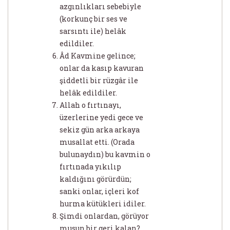
azgınlıkları sebebiyle
(korkunç bir ses ve
sarsıntı ile) helâk
edildiler.
Âd Kavmine gelince;
onlar da kasıp kavuran
şiddetli bir rüzgâr ile
helâk edildiler.
Allah o fırtınayı,
üzerlerine yedi gece ve
sekiz gün arka arkaya
musallat etti. (Orada
bulunaydın) bu kavmin o
fırtınada yıkılıp
kaldığını görürdün;
sanki onlar, içleri kof
hurma kütükleri idiler.
Şimdi onlardan, görüyor
musun bir geri kalan?