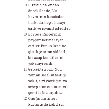
Firavun da, ondan
öncekiler de, Lût
kavminin kasabalar
halkı da, hep o hatayı
(şirk ve isyanı) işlediler.
Böylece Rablerinin
peygamberine isyan
ettiler. Bunun üzerine
gittikçe artan şiddetli
bir azap kendilerini
yakalayıverdi.
Gerçekten biz, (Nûh
zamanında) su taştığı
vakit, sizi (varlığınıza
sebep olan atalarınızı)
gemide biz taşıdık;
Onu (müminleri
kurtarıp da kâfirleri