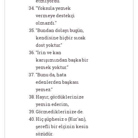
etmiyordu."
"Yoksula yemek
vermeye destekçi
olmazdı."
"Bundan dolayı bugün,
kendisine hiçbir sıcak
dost yoktur."
"İrin ve kan
karışımından başka bir
yemek yoktur."
"Bunu da, hata
edenlerden başkası
yemez."
Hayır; gördüklerinize
yemin ederim,
Görmediklerinize de.
Hiç şüphesiz o (Kur´an),
şerefli bir elçinin kesin
sözüdür.