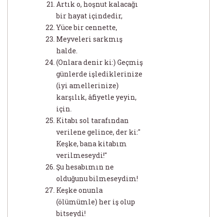
Artık o, hoşnut kalacağı
bir hayat içindedir,
Yüce bir cennette,
Meyveleri sarkmış
halde.
(Onlara denir ki:) Geçmiş
günlerde işlediklerinize
(iyi amellerinize)
karşılık, âfiyetle yeyin,
için.
Kitabı sol tarafından
verilene gelince, der ki:"
Keşke, bana kitabım
verilmeseydi!"
Şu hesabımın ne
olduğunu bilmeseydim!
Keşke onunla
(ölümümle) her iş olup
bitseydi!