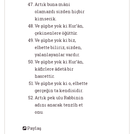
Artık buna mâni
olamazdı sizden hiçbir
kimsecik.
Ve şüphe yok ki Kur’ân,
çekinenlere öğüttür.
Ve şüphe yok ki biz,
elbette biliriz, sizden,
yalanlayanlar vardır.
Ve şüphe yok ki Kur’ân,
kâfirlere âdetâ bir
hasrettir.
Ve şüphe yok ki o, elbette
gerçeğin ta kendisidir.
Artık pek ulu Rabbinin
adını anarak tenzîh et
onu.
Paylaş