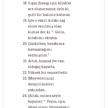
O gün (hesap için Allah’a)
arz olunursunuz; öyle ki,
gizli bir haliniz kalmaz.
İşte o vakit, kitabı sağ
eline verilmiş olan
kimse der ki: “- Gelin,
kitabımı okuyun.
Çünkü ben, hesabıma
kavuşacağımı
sezmiştim.”
Artık, hoşnud (ve razı
olduğu) hayatta,
Yüksek bir cennettedir.
(Meyvelerinin)
devşirilmeleri
yakından...
(Allah, onlara şöyle
buyurur): “- Yeyin, için,
âfiyet olsun; (dünyadaki)