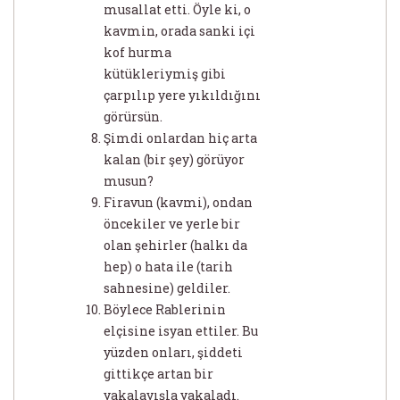
musallat etti. Öyle ki, o
kavmin, orada sanki içi
kof hurma
kütükleriymiş gibi
çarpılıp yere yıkıldığını
görürsün.
Şimdi onlardan hiç arta
kalan (bir şey) görüyor
musun?
Firavun (kavmi), ondan
öncekiler ve yerle bir
olan şehirler (halkı da
hep) o hata ile (tarih
sahnesine) geldiler.
Böylece Rablerinin
elçisine isyan ettiler. Bu
yüzden onları, şiddeti
gittikçe artan bir
yakalayışla yakaladı.