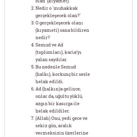
olan´ (kıyamet).
Nedir o ´muhakkak
gerçekleşecek olan?´
O gerçekleşecek olanı
(kıyameti) sana bildiren
nedir?
Semud ve Ad
(toplumları), karia’yı
yalan saydılar.
Bu nedenle Semud
(halkı), korkunç bir sesle
helak edildi.
Ad (halkın)a gelince;
onlar da, uğultu yüklü,
azgın bir kasırga ile
helak edildiler.
(Allah) Onu, yedi gece ve
sekiz gün, aralık
vermeksizin üzerlerine