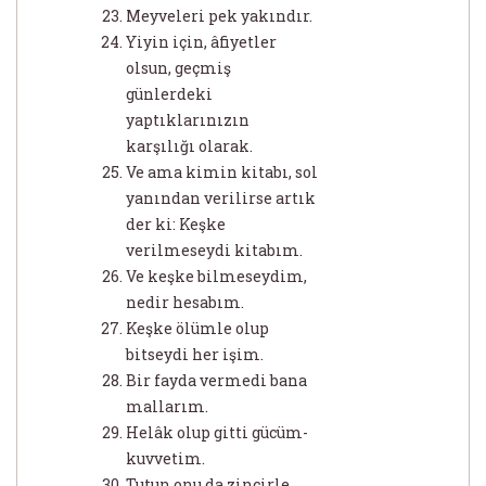
Meyveleri pek yakındır.
Yiyin için, âfiyetler
olsun, geçmiş
günlerdeki
yaptıklarınızın
karşılığı olarak.
Ve ama kimin kitabı, sol
yanından verilirse artık
der ki: Keşke
verilmeseydi kitabım.
Ve keşke bilmeseydim,
nedir hesabım.
Keşke ölümle olup
bitseydi her işim.
Bir fayda vermedi bana
mallarım.
Helâk olup gitti gücüm-
kuvvetim.
Tutun onu da zincirle