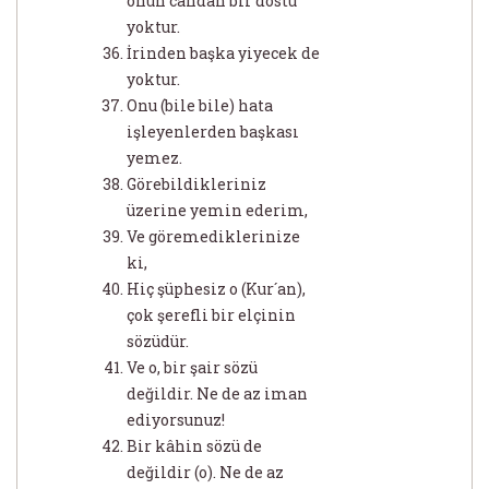
onun candan bir dostu
yoktur.
İrinden başka yiyecek de
yoktur.
Onu (bile bile) hata
işleyenlerden başkası
yemez.
Görebildikleriniz
üzerine yemin ederim,
Ve göremediklerinize
ki,
Hiç şüphesiz o (Kur´an),
çok şerefli bir elçinin
sözüdür.
Ve o, bir şair sözü
değildir. Ne de az iman
ediyorsunuz!
Bir kâhin sözü de
değildir (o). Ne de az