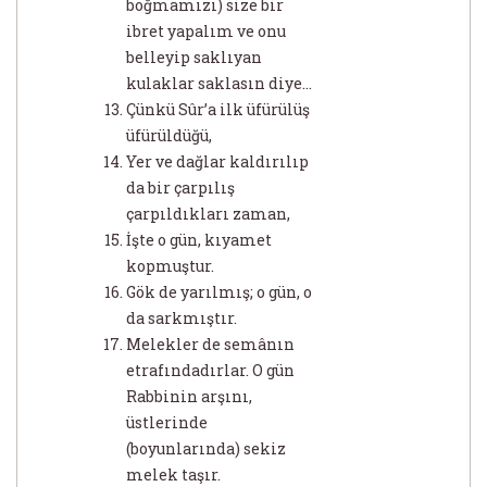
boğmamızı) size bir
ibret yapalım ve onu
belleyip saklıyan
kulaklar saklasın diye...
Çünkü Sûr’a ilk üfürülüş
üfürüldüğü,
Yer ve dağlar kaldırılıp
da bir çarpılış
çarpıldıkları zaman,
İşte o gün, kıyamet
kopmuştur.
Gök de yarılmış; o gün, o
da sarkmıştır.
Melekler de semânın
etrafındadırlar. O gün
Rabbinin arşını,
üstlerinde
(boyunlarında) sekiz
melek taşır.