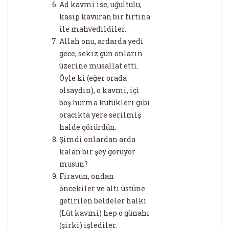
Ad kavmi ise, uğultulu,
kasıp kavuran bir fırtına
ile mahvedildiler.
Allah onu, ardarda yedi
gece, sekiz gün onların
üzerine musallat etti.
Öyle ki (eğer orada
olsaydın), o kavmi, içi
boş hurma kütükleri gibi
oracıkta yere serilmiş
halde görürdün.
Şimdi onlardan arda
kalan bir şey görüyor
musun?
Firavun, ondan
öncekiler ve altı üstüne
getirilen beldeler halkı
(Lût kavmi) hep o günahı
(şirki) işlediler.