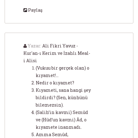
Paylaş
Yazar:
Ali Fikri Yavuz -
Kur'an-ı Kerim ve İzahlı Meal-
i Alisi
(Vukuu bir gerçek olan) o
kıyamet!...
Nedir o kıyamet?
Kıyameti, sana hangi şey
bildirdi? (Sen, künhünü
bilemezsin).
(Salih’in kavmi) Semûd
ve (Hûd’un kavmi) Âd, o
kıyamete inanmadı.
Amma Semûd,