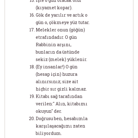
işte o gün olacak olur
(kıyamet kopar).
Gök de yarılır ve artık o
gün o, çökmeye yüz tutar.
Melekler onun (göğün)
etrafındadır. O gün
Rabbinin arşını,
bunların da üstünde
sekiz (melek) yüklenir.
(Ey insanlar!) O gün
(hesap için) huzura
alınırsınız; size ait
hiçbir sır gizli kalmaz.
Kitabı sağ tarafından
verilen:" Alın, kitabımı
okuyun" der.
Doğrusu ben, hesabımla
karşılaşacağımı zaten
biliyordum.