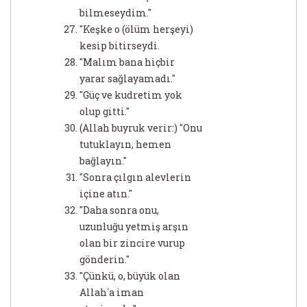
bilmeseydim."
"Keşke o (ölüm herşeyi)
kesip bitirseydi.
"Malım bana hiçbir
yarar sağlayamadı."
"Güç ve kudretim yok
olup gitti."
(Allah buyruk verir:) "Onu
tutuklayın, hemen
bağlayın."
"Sonra çılgın alevlerin
içine atın."
"Daha sonra onu,
uzunluğu yetmiş arşın
olan bir zincire vurup
gönderin."
"Çünkü, o, büyük olan
Allah´a iman