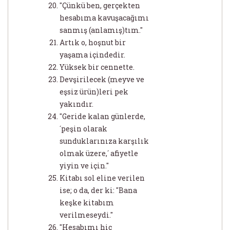
"Çünkü ben, gerçekten
hesabıma kavuşacağımı
sanmış (anlamış)tım."
Artık o, hoşnut bir
yaşama içindedir.
Yüksek bir cennette.
Devşirilecek (meyve ve
eşsiz ürün)leri pek
yakındır.
"Geride kalan günlerde,
´peşin olarak
sunduklarınıza karşılık
olmak üzere,´ afiyetle
yiyin ve için."
Kitabı sol eline verilen
ise; o da, der ki: "Bana
keşke kitabım
verilmeseydi."
"Hesabımı hiç