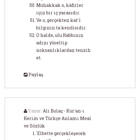
Muhakkak o, kâfirler
için bir iç yarasıdır.
Ve o, gerçekten kat´î
bilginin ta kendisidir.
O halde, ulu Rabbinin
adını yüceltip
noksanlıklardan tenzih
et.
Paylaş
Yazar:
Ali Bulaç - Kur'an-ı
Kerim ve Türkçe Anlamı Meal
ve Sözlük
´Elbette gerçekleşecek