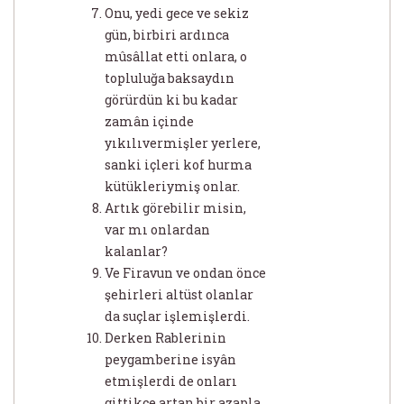
Onu, yedi gece ve sekiz
gün, birbiri ardınca
mûsâllat etti onlara, o
topluluğa baksaydın
görürdün ki bu kadar
zamân içinde
yıkılıvermişler yerlere,
sanki içleri kof hurma
kütükleriymiş onlar.
Artık görebilir misin,
var mı onlardan
kalanlar?
Ve Firavun ve ondan önce
şehirleri altüst olanlar
da suçlar işlemişlerdi.
Derken Rablerinin
peygamberine isyân
etmişlerdi de onları
gittikçe artan bir azapla