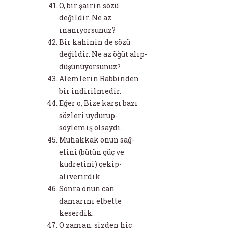
O, bir şairin sözü
değildir. Ne az
inanıyorsunuz?
Bir kahinin de sözü
değildir. Ne az öğüt alıp-
düşünüyorsunuz?
Alemlerin Rabbinden
bir indirilmedir.
Eğer o, Bize karşı bazı
sözleri uydurup-
söylemiş olsaydı.
Muhakkak onun sağ-
elini (bütün güç ve
kudretini) çekip-
alıverirdik.
Sonra onun can
damarını elbette
keserdik.
O zaman, sizden hiç