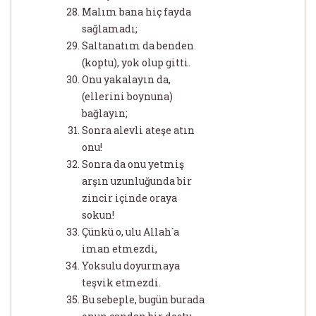
Malım bana hiç fayda
sağlamadı;
Saltanatım da benden
(koptu), yok olup gitti.
Onu yakalayın da,
(ellerini boynuna)
bağlayın;
Sonra alevli ateşe atın
onu!
Sonra da onu yetmiş
arşın uzunluğunda bir
zincir içinde oraya
sokun!
Çünkü o, ulu Allah´a
iman etmezdi,
Yoksulu doyurmaya
teşvik etmezdi.
Bu sebeple, bugün burada