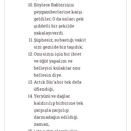
Böylece Rablerinin
peygamberlerine karşı
geldiler, O da onları pek
şiddetli bir şekilde
yakalayıverdi.
Şüphesiz, su bastığı vakit
sizi gemide biz taşıdık;
Onu sizin için bir ibret
ve öğüt yapalım ve
belleyici kulaklar onu
bellesin diye.
Artık Sûr´a bir tek defa
üflendiği,
Yeryüzü ve dağlar
kaldırılıp birbirine tek
çarpışla çarpılıp
darmadağın edildiği
zaman,