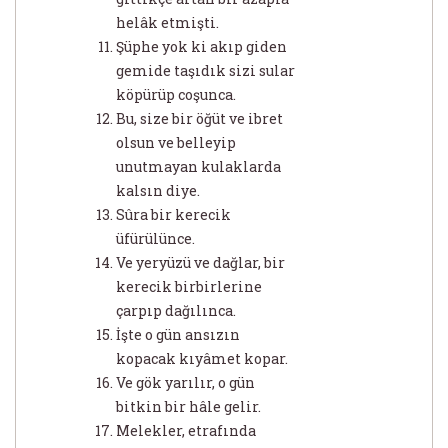
helâk etmişti.
Şüphe yok ki akıp giden
gemide taşıdık sizi sular
köpürüp coşunca.
Bu, size bir öğüt ve ibret
olsun ve belleyip
unutmayan kulaklarda
kalsın diye.
Sûra bir kerecik
üfürülünce.
Ve yeryüzü ve dağlar, bir
kerecik birbirlerine
çarpıp dağılınca.
İşte o gün ansızın
kopacak kıyâmet kopar.
Ve gök yarılır, o gün
bitkin bir hâle gelir.
Melekler, etrafında