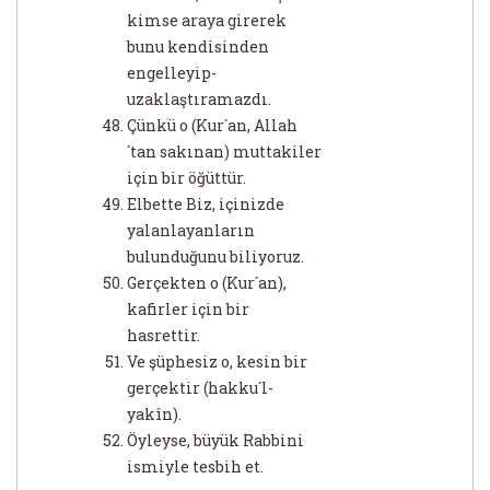
kimse araya girerek
bunu kendisinden
engelleyip-
uzaklaştıramazdı.
Çünkü o (Kur´an, Allah
´tan sakınan) muttakiler
için bir öğüttür.
Elbette Biz, içinizde
yalanlayanların
bulunduğunu biliyoruz.
Gerçekten o (Kur´an),
kafirler için bir
hasrettir.
Ve şüphesiz o, kesin bir
gerçektir (hakku´l-
yakîn).
Öyleyse, büyük Rabbini
ismiyle tesbih et.