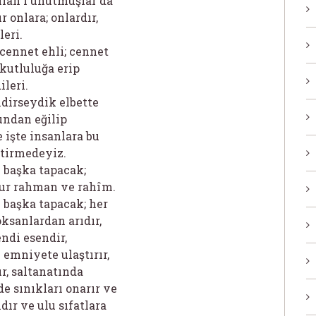
llah´ı unutmuşlar da
 onlara; onlardır,
eri.
cennet ehli; cennet
 kutluluğa erip
ileri.
ndirseydik elbette
undan eğilip
 işte insanlara bu
etirmedeyiz.
n başka tapacak;
odur rahman ve rahîm.
n başka tapacak; her
oksanlardan arıdır,
endi esendir,
emniyete ulaştırır,
r, saltanatında
de sınıkları onarır ve
dır ve ulu sıfatlara