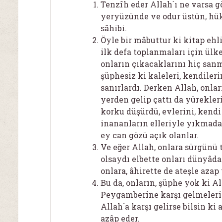
Tenzîh eder Allah´ı ne varsa g
yeryüzünde ve odur üstün, h
sâhibi.
Öyle bir mâbuttur ki kitap ehli
ilk defa toplanmaları için ülke
onların çıkacaklarını hiç sanm
şüphesiz ki kaleleri, kendileri
sanırlardı. Derken Allah, onla
yerden gelip çattı da yürekleri
korku düşürdü, evlerini, kendi
inananların elleriyle yıkmadala
ey can gözü açık olanlar.
Ve eğer Allah, onlara sürgünü
olsaydı elbette onları dünyâda
onlara, âhirette de ateşle azap 
Bu da, onların, şüphe yok ki Al
Peygamberine karşı gelmeler
Allah´a karşı gelirse bilsin ki 
azâp eder.