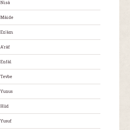
Nisâ
Mâide
En'âm
A'râf
Enfâl
Tevbe
Yunus
Hûd
Yusuf