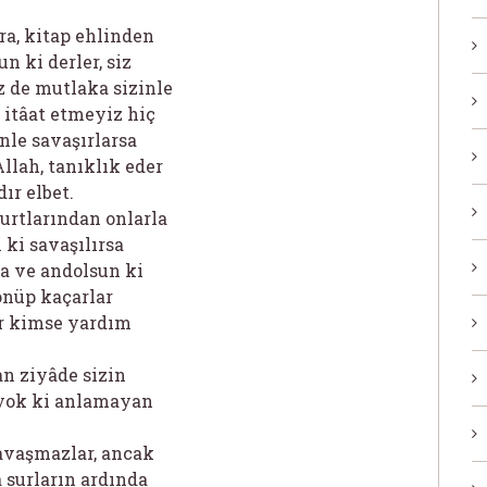
a, kitap ehlinden
n ki derler, siz
z de mutlaka sizinle
 itâat etmeyiz hiç
nle savaşırlarsa
llah, tanıklık eder
ır elbet.
yurtlarından onlarla
ki savaşılırsa
ra ve andolsun ki
dönüp kaçarlar
ir kimse yardım
an ziyâde sizin
 yok ki anlamayan
savaşmazlar, ancak
 surların ardında