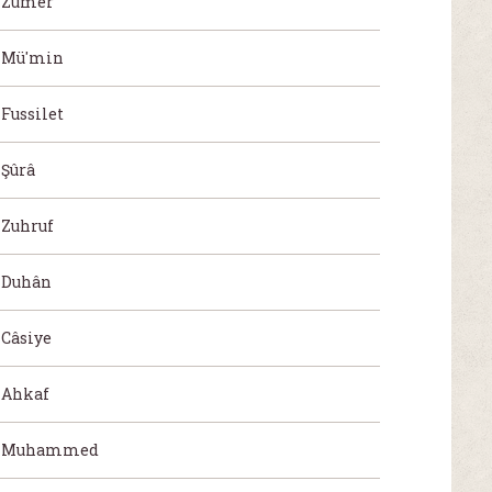
Zümer
Mü'min
Fussilet
Şûrâ
Zuhruf
Duhân
Câsiye
Ahkaf
Muhammed