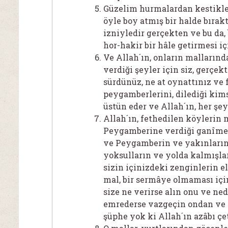
Güzelim hurmalardan kestikle
öyle boy atmış bir halde bırakt
izniyledir gerçekten ve bu da,
hor-hakir bir hâle getirmesi iç
Ve Allah´ın, onların malların
verdiği şeyler için siz, gerçek
sürdünüz, ne at oynattınız ve 
peygamberlerini, dilediği kims
üstün eder ve Allah´ın, her şey
Allah´ın, fethedilen köylerin
Peygamberine verdiği ganîmetl
ve Peygamberin ve yakınların
yoksulların ve yolda kalmışları
sizin içinizdeki zenginlerin e
mal, bir sermâye olmaması içi
size ne verirse alın onu ve n
emrederse vazgeçin ondan ve 
şüphe yok ki Allah´ın azâbı çet