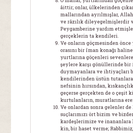
O mallar, yurtlarından göçenl
âittir; onlar, ülkelerinden çıka
mallarından ayrılmışlar, Allah
ve râzılık dileyegelmişlerdir 
Peygamberine yardım etmişlerd
gerçeklerin ta kendileri.
Ve onların göçmesinden önce y
orasını bir îman konağı haline
yurtlarına göçenleri sevenlere
şeylere karşı gönüllerinde bir i
duymayanlara ve ihtiyaçları bi
kendilerinden üstün tutanlara
nefsinin hırsından, kıskançlı
geçerse gerçekten de o çeşit k
kurtulanların, muratlarına ere
Ve onlardan sonra gelenler de 
suçlarımızı ört bizim ve bizd
kardeşlerimize ve inananlara 
kin, bir haset verme; Rabbimiz