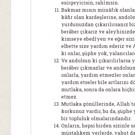
esirgeyicisin, rahîmsin.
Bakmaz mısın münâfık olanlar
kâfir olan kardeşlerine, andolsu
yurdunuzdan çıkarılırsanız bi
berâber çıkarız ve aleyhinizde
kimseye ebedîyen ve eğer sizi
elbette size yardım ederiz ve A
ki onlar, şüphe yok, yalancılard
Ve andolsun ki çıkarılırlarsa 
berâber çıkmazlar ve andolsun 
onlarla, yardım etmezler onla
yardım etseler bile artlarını 
mutlaka, sonra da onlara hiçb
etmez.
Mutlaka gönüllerinde, Allah´t
korkunuz vardır, bu da, şüphe
bir topluluk olmalarındandır.
Onların, hepsi birden sizinle 
müstahkem yerlerde, yahut da