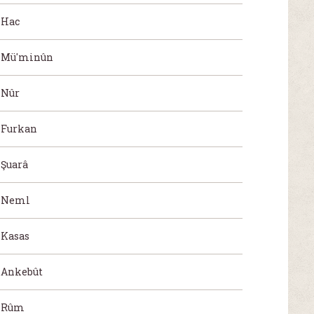
Hac
Mü'minûn
Nûr
Furkan
Şuarâ
Neml
Kasas
Ankebût
Rûm