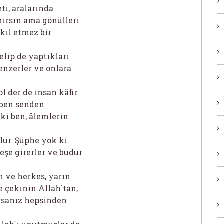
ti, aralarında
anırsın ama gönülleri
akıl etmez bir
elip de yaptıkları
benzerler ve onlara
ol der de insan kâfir
 ben senden
ki ben, âlemlerin
olur: Şüphe yok ki
eşe girerler ve budur
n ve herkes, yarın
e çekinin Allah´tan;
rsanız hepsinden