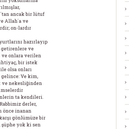
erin yoksullarına
rılmışlar,
´tan ancak bir lütuf
ve Allah´a ve
ir; on-lardır
urtlarını hazırlayıp
 getirenlere ve
 ve onlara verilen
htiyaç, bir istek
le olsa onları
 gelince: Ve kim,
k ve nekesliğinden
imselerdir
nlerin ta kendileri.
Rabbimiz derler,
en önce inanan
karşı gönlümüze bir
, şüphe yok ki sen