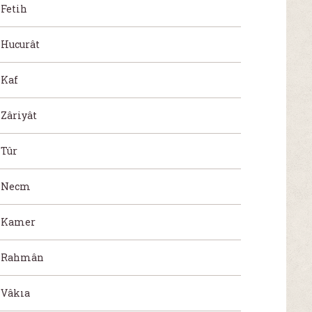
Fetih
Hucurât
Kaf
Zâriyât
Tûr
Necm
Kamer
Rahmân
Vâkıa