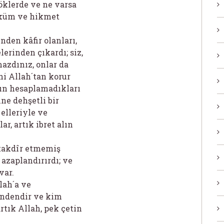
öklerde ve ne varsa
üküm ve hikmet
nden kâfir olanları,
lerinden çıkardı; siz,
azdınız, onlar da
ni Allah´tan korur
rın hesaplamadıkları
ne dehşetli bir
 elleriyle ve
r, artık ibret alın
 takdîr etmemiş
 azaplandırırdı; ve
var.
lah´a ve
indendir ve kim
artık Allah, pek çetin