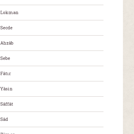
Lokman
Secde
Ahzâb
Sebe
Fâtır
Yâsin
Sâffât
Sâd