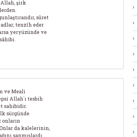
Allah, şirk
lerden.
gunlaştırandır, sûret
adlar; tenzîh eder
varsa yeryüzünde ve
sâhibi.
m ve Meali
psi Allah´ı tesbih
t sahibidir.
 ilk sürgünde
z onların
nlar da kalelerinin,
ağını sanmışlardı.