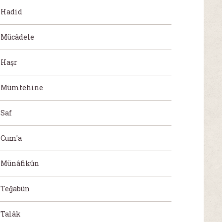
Hadid
Mücâdele
Haşr
Mümtehine
Saf
Cum'a
Münâfikûn
Teğabün
Talâk