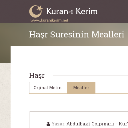
Haşr Suresinin Mealleri
Haşr
Orjinal Metin
Mealler
Yazar:
Abdulbakî Gölpınarlı - Kur