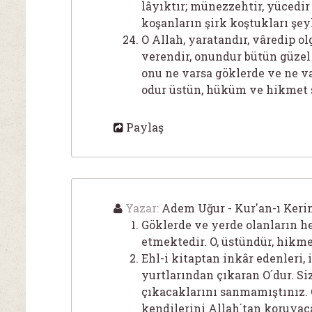
lâyıktır; münezzehtir, yücedir 
koşanların şirk koştukları şey
O Allah, yaratandır, vâredip ol
verendir, onundur bütün güzel 
onu ne varsa göklerde ve ne 
odur üstün, hüküm ve hikmet 
Paylaş
Yazar:
Adem Uğur - Kur'an-ı Keri
Göklerde ve yerde olanların he
etmektedir. O, üstündür, hikme
Ehl-i kitaptan inkâr edenleri,
yurtlarından çıkaran O´dur. Si
çıkacaklarını sanmamıştınız. O
kendilerini Allah´tan koruyac