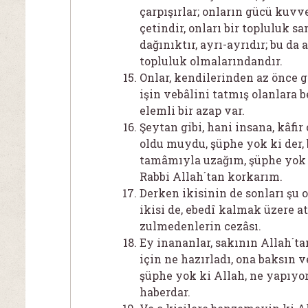
çarpışırlar; onların gücü kuvve
çetindir, onları bir topluluk s
dağınıktır, ayrı-ayrıdır; bu da 
topluluk olmalarındandır.
Onlar, kendilerinden az önce g
işin vebâlini tatmış olanlara 
elemli bir azap var.
Şeytan gibi, hani insana, kâfir 
oldu muydu, şüphe yok ki der,
tamâmıyla uzağım, şüphe yok 
Rabbi Allah´tan korkarım.
Derken ikisinin de sonları şu 
ikisi de, ebedî kalmak üzere at
zulmedenlerin cezâsı.
Ey inananlar, sakının Allah´ta
için ne hazırladı, ona baksın v
şüphe yok ki Allah, ne yapıyo
haberdar.