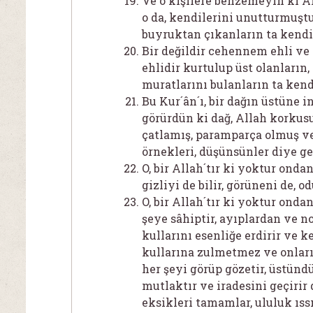
Ve o kişilere benzemeyin ki A
o da, kendilerini unutturmuştur
buyruktan çıkanların ta kendil
Bir değildir cehennem ehli ve 
ehlidir kurtulup üst olanların,
muratlarını bulanların ta kend
Bu Kur´ân´ı, bir dağın üstüne i
görürdün ki dağ, Allah korkus
çatlamış, paramparça olmuş ve
örnekleri, düşünsünler diye g
O, bir Allah´tır ki yoktur onda
gizliyi de bilir, görüneni de, 
O, bir Allah´tır ki yoktur onda
şeye sâhiptir, ayıplardan ve n
kullarını esenliğe erdirir ve k
kullarına zulmetmez ve onları 
her şeyi görüp gözetir, üstündü
mutlaktır ve iradesini geçirir 
eksikleri tamamlar, ululuk ıssı