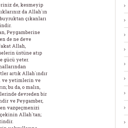
riniz de, kesmeyip
ıklarınız da Allah´ın
 buyruktan çıkanları
indir.
dan, Peygamberine
ten de ne deve
fakat Allah,
elerin üstüne atıp
e gücü yeter.
 mallarından
er artık Allah´ındır
 ve yetimlerin ve
n; bu da, o malın,
llerinde devreden bir
ndir ve Peygamber,
eden vazgeçmenizi
çekinin Allah´tan;
indir.