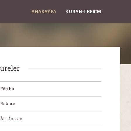
ANASAYFA
KURAN-I KERIM
ureler
Fâtiha
Bakara
Âl-i İmrân