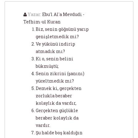
Yazar:
Ebu'l Al'a Mevdudi -
Tefhim-ul Kuran
Biz, senin göğsünü yarıp
genişletmedik mi?
Ve yükünü indirip
atmadık mı?
Ki o, senin belini
bükmüştü;
Senin zikrini (şanını)
yüceltmedik mi?
Demek ki, gerçekten
zorlukla beraber
kolaylık da vardır,
Gerçekten güçlükle
beraber kolaylık da
vardır.
Şu halde boş kaldığın