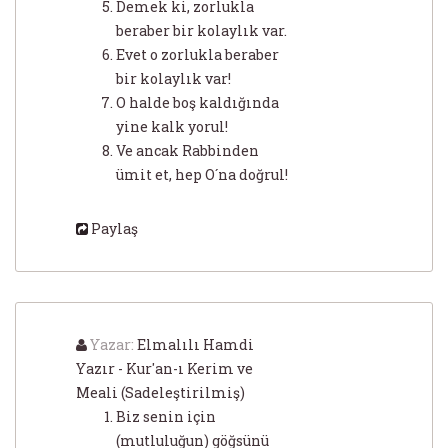
Demek ki, zorlukla
beraber bir kolaylık var.
Evet o zorlukla beraber
bir kolaylık var!
O halde boş kaldığında
yine kalk yorul!
Ve ancak Rabbinden
ümit et, hep O´na doğrul!
Paylaş
Yazar:
Elmalılı Hamdi
Yazır - Kur'an-ı Kerim ve
Meali (Sadeleştirilmiş)
Biz senin için
(mutluluğun) göğsünü