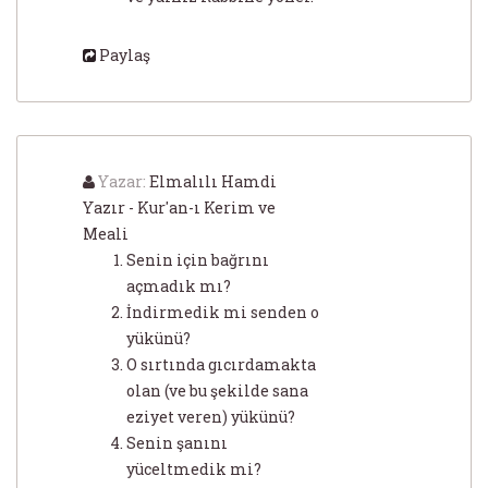
Paylaş
Yazar:
Elmalılı Hamdi
Yazır - Kur'an-ı Kerim ve
Meali
Senin için bağrını
açmadık mı?
İndirmedik mi senden o
yükünü?
O sırtında gıcırdamakta
olan (ve bu şekilde sana
eziyet veren) yükünü?
Senin şanını
yüceltmedik mi?