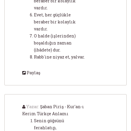
beraber bir kolaylık
vardır.
Evet, her güçlükle
beraber bir kolaylık
vardır.
O halde (işlerinden)
boşaldığın zaman
(ibâdete) dur.
Rabb´ine niyaz et, yalvar.
Paylaş
Yazar:
Şaban Piriş - Kur'an-ı
Kerim Türkçe Anlamı
Senin göğsünü
ferahlatıp,