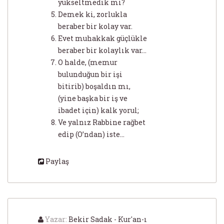
yükseltmedik mi?
Demek ki, zorlukla
beraber bir kolay var.
Evet muhakkak güçlükle
beraber bir kolaylık var...
O halde, (memur
bulunduğun bir işi
bitirib) boşaldın mı,
(yine başka bir iş ve
ibadet için) kalk yorul;
Ve yalnız Rabbine rağbet
edip (O’ndan) iste...
Paylaş
Yazar:
Bekir Sadak - Kur'an-ı