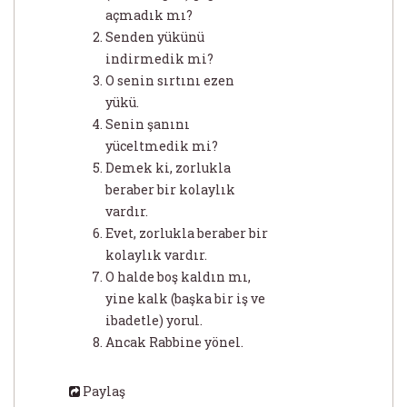
açmadık mı?
Senden yükünü
indirmedik mi?
O senin sırtını ezen
yükü.
Senin şanını
yüceltmedik mi?
Demek ki, zorlukla
beraber bir kolaylık
vardır.
Evet, zorlukla beraber bir
kolaylık vardır.
O halde boş kaldın mı,
yine kalk (başka bir iş ve
ibadetle) yorul.
Ancak Rabbine yönel.
Paylaş