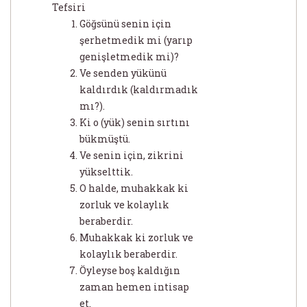
Tefsiri
Göğsünü senin için
şerhetmedik mi (yarıp
genişletmedik mi)?
Ve senden yükünü
kaldırdık (kaldırmadık
mı?).
Ki o (yük) senin sırtını
bükmüştü.
Ve senin için, zikrini
yükselttik.
O halde, muhakkak ki
zorluk ve kolaylık
beraberdir.
Muhakkak ki zorluk ve
kolaylık beraberdir.
Öyleyse boş kaldığın
zaman hemen intisap
et.