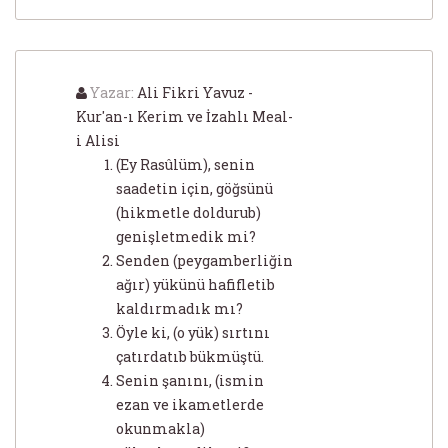
Yazar:
Ali Fikri Yavuz -
Kur'an-ı Kerim ve İzahlı Meal-
i Alisi
(Ey Rasûlüm), senin
saadetin için, göğsünü
(hikmetle doldurub)
genişletmedik mi?
Senden (peygamberliğin
ağır) yükünü hafifletib
kaldırmadık mı?
Öyle ki, (o yük) sırtını
çatırdatıb bükmüştü.
Senin şanını, (ismin
ezan ve ikametlerde
okunmakla)