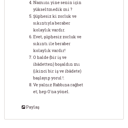
Namını yine senin için
yükseltmedik mi ?
Şüphesiz ki zorluk ve
sıkıntıyla beraber
kolaylık vardır.
Evet, şüphesiz zorluk ve
sıkıntı ile beraber
kolaylık vardır!
O halde (bir iş ve
ibâdetten) boşaldın mı
(ikinci bir iş ve ibâdete)
başlayıp yorul !.
Ve yalnız Rabbına rağbet
et; hep O´na yönel.
Paylaş