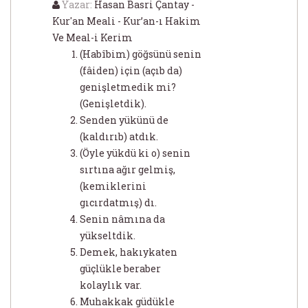
Yazar:
Hasan Basri Çantay -
Kur'an Meali - Kur’an-ı Hakim
Ve Meal-i Kerim
(Habîbim) göğsünü senin
(fâiden) için (açıb da)
genişletmedik mi?
(Genişletdik).
Senden yükünü de
(kaldırıb) atdık.
(Öyle yükdü ki o) senin
sırtına ağır gelmiş,
(kemiklerini
gıcırdatmış) dı.
Senin nâmına da
yükseltdik.
Demek, hakıykaten
güçlükle beraber
kolaylık var.
Muhakkak güdükle