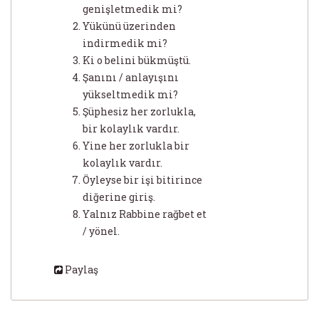
genişletmedik mi?
Yükünü üzerinden
indirmedik mi?
Ki o belini bükmüştü.
Şanını / anlayışını
yükseltmedik mi?
Şüphesiz her zorlukla,
bir kolaylık vardır.
Yine her zorlukla bir
kolaylık vardır.
Öyleyse bir işi bitirince
diğerine giriş.
Yalnız Rabbine rağbet et
/ yönel.
Paylaş