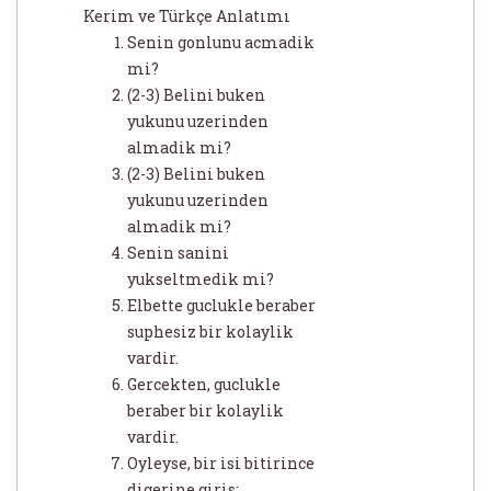
Kerim ve Türkçe Anlatımı
Senin gonlunu acmadik
mi?
(2-3) Belini buken
yukunu uzerinden
almadik mi?
(2-3) Belini buken
yukunu uzerinden
almadik mi?
Senin sanini
yukseltmedik mi?
Elbette guclukle beraber
suphesiz bir kolaylik
vardir.
Gercekten, guclukle
beraber bir kolaylik
vardir.
Oyleyse, bir isi bitirince
digerine giris;