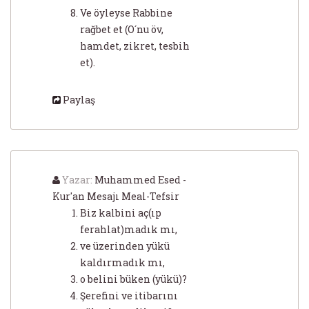
Ve öyleyse Rabbine
rağbet et (O´nu öv,
hamdet, zikret, tesbih
et).
Paylaş
Yazar:
Muhammed Esed -
Kur'an Mesajı Meal-Tefsir
Biz kalbini aç(ıp
ferahlat)madık mı,
ve üzerinden yükü
kaldırmadık mı,
o belini büken (yükü)?
Şerefini ve itibarını