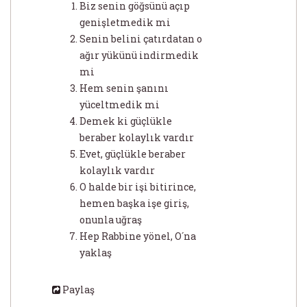
Biz senin göğsünü açıp
genişletmedik mi
Senin belini çatırdatan o
ağır yükünü indirmedik
mi
Hem senin şanını
yüceltmedik mi
Demek ki güçlükle
beraber kolaylık vardır
Evet, güçlükle beraber
kolaylık vardır
O halde bir işi bitirince,
hemen başka işe giriş,
onunla uğraş
Hep Rabbine yönel, O´na
yaklaş
Paylaş