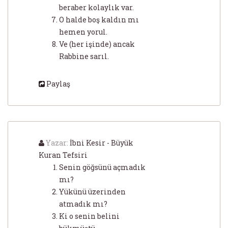
beraber kolaylık var.
O halde boş kaldın mı
hemen yorul.
Ve (her işinde) ancak
Rabbine sarıl.
Paylaş
Yazar:
İbni Kesir - Büyük
Kuran Tefsiri
Senin göğsünü açmadık
mı?
Yükünü üzerinden
atmadık mı?
Ki o senin belini