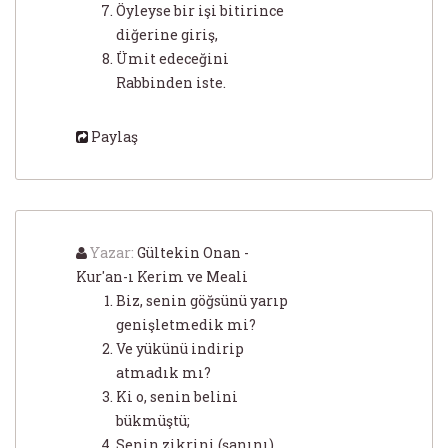
Öyleyse bir işi bitirince
diğerine giriş,
Ümit edeceğini
Rabbinden iste.
Paylaş
Yazar:
Gültekin Onan -
Kur'an-ı Kerim ve Meali
Biz, senin göğsünü yarıp
genişletmedik mi?
Ve yükünü indirip
atmadık mı?
Ki o, senin belini
bükmüştü;
Senin zikrini (şanını)