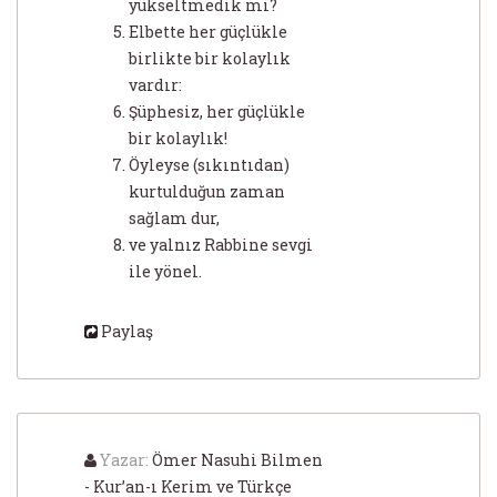
yükseltmedik mi?
Elbette her güçlükle
birlikte bir kolaylık
vardır:
Şüphesiz, her güçlükle
bir kolaylık!
Öyleyse (sıkıntıdan)
kurtulduğun zaman
sağlam dur,
ve yalnız Rabbine sevgi
ile yönel.
Paylaş
Yazar:
Ömer Nasuhi Bilmen
- Kur’an-ı Kerim ve Türkçe