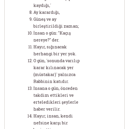
kaydığı,´
Ay karardığı,
Güneş ve ay
birleştirildiği zaman;
İnsan o gün: "Kaçış
nereye?" der.
Hayır, sığınacak
herhangi bir yer yok.
O gün, ´sonunda varılıp
karar kılınacak yer
(müstakar)´ yalnızca
Rabbinin katıdır.
İnsana o gün, önceden
takdim ettikleri ve
erteledikleri şeylerle
haber verilir.
Hayır; insan, kendi
nefsine karşı bir