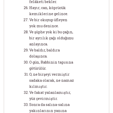
felâketi bekler.
Hayır; can, köprücük
kemiklerine gelince.
Ve bir okuyup üfleyen
yok mu denince.
Ve şüphe yok ki bu çağın,
bir ayrılık çağı olduğunu
anlayınca.
Ve baldır, baldıra
dolaşınca.
O gün, Rabbinin tapısına
götürülür.
O, ne birşeyi vermiştir
sadaka olarak, ne namaz
kılmıştır.
Ve fakat yalanlamıştır,
yüz çevirmiştir.
Sonra da salına-salına
yakınlarının yanına