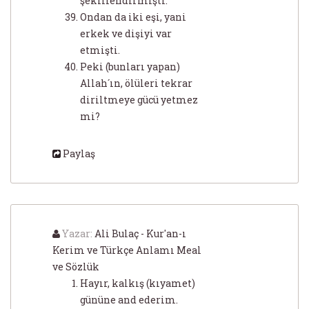
şekillendirmişti.
Ondan da iki eşi, yani
erkek ve dişiyi var
etmişti.
Peki (bunları yapan)
Allah´ın, ölüleri tekrar
diriltmeye gücü yetmez
mi?
Paylaş
Yazar:
Ali Bulaç - Kur'an-ı
Kerim ve Türkçe Anlamı Meal
ve Sözlük
Hayır, kalkış (kıyamet)
gününe and ederim.