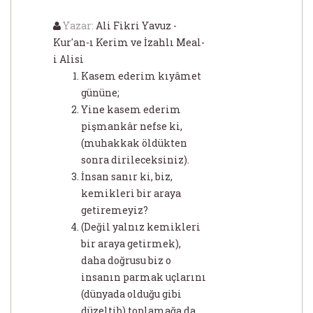
Yazar:
Ali Fikri Yavuz -
Kur'an-ı Kerim ve İzahlı Meal-
i Alisi
Kasem ederim kıyâmet
gününe;
Yine kasem ederim
pişmankâr nefse ki,
(muhakkak öldükten
sonra dirileceksiniz).
İnsan sanır ki, biz,
kemikleri bir araya
getiremeyiz?
(Değil yalnız kemikleri
bir araya getirmek),
daha doğrusu biz o
insanın parmak uçlarını
(dünyada olduğu gibi
düzeltib) toplamağa da