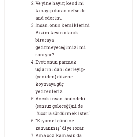
Ve yine hayır; kendini
kınayıp duran nefse de
and ederim.
İnsan, onun kemiklerini
Bizim kesin olarak
biraraya
getirmeyeceğimizi mi
sanıyor?
Evet; onun parmak
uçlarını dahi derleyip-
(yeniden) düzene
koymaya güç
yetirenleriz.
Ancak insan, önündeki
(sonsuz geleceği)ni de
´fücurla sürdürmek ister.´
"Kıyamet günü ne
zamanmış" diye sorar.
Ama göz ´kamaşıp da