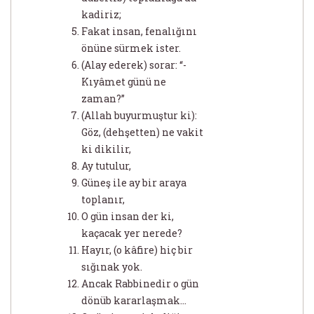
kadiriz;
Fakat insan, fenalığını
önüne sürmek ister.
(Alay ederek) sorar: “-
Kıyâmet günü ne
zaman?”
(Allah buyurmuştur ki):
Göz, (dehşetten) ne vakit
ki dikilir,
Ay tutulur,
Güneş ile ay bir araya
toplanır,
O gün insan der ki,
kaçacak yer nerede?
Hayır, (o kâfire) hiç bir
sığınak yok.
Ancak Rabbinedir o gün
dönüb kararlaşmak...