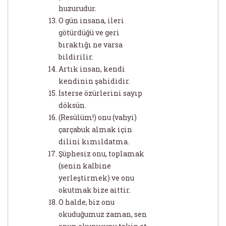
huzurudur.
O gün insana, ileri
götürdüğü ve geri
bıraktığı ne varsa
bildirilir.
Artık insan, kendi
kendinin şahididir.
İsterse özürlerini sayıp
döksün.
(Resûlüm!) onu (vahyi)
çarçabuk almak için
dilini kımıldatma.
Şüphesiz onu, toplamak
(senin kalbine
yerleştirmek) ve onu
okutmak bize aittir.
O halde, biz onu
okuduğumuz zaman, sen