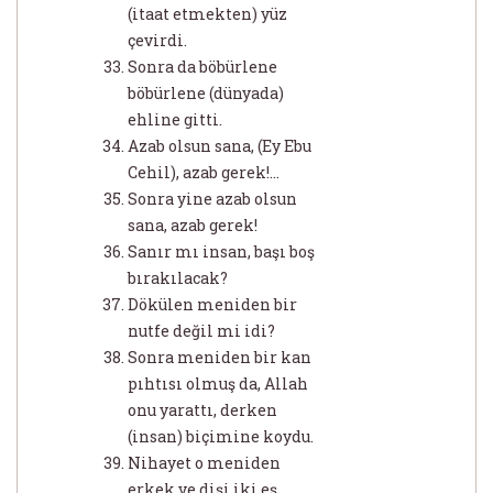
(itaat etmekten) yüz
çevirdi.
Sonra da böbürlene
böbürlene (dünyada)
ehline gitti.
Azab olsun sana, (Ey Ebu
Cehil), azab gerek!...
Sonra yine azab olsun
sana, azab gerek!
Sanır mı insan, başı boş
bırakılacak?
Dökülen meniden bir
nutfe değil mi idi?
Sonra meniden bir kan
pıhtısı olmuş da, Allah
onu yarattı, derken
(insan) biçimine koydu.
Nihayet o meniden
erkek ve dişi iki eş