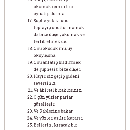
okumak için dilini
oynatıp durma.
Şüphe yok ki onu
toplayıp unutturmamak
da bize düşer, okumak ve
tertîb etmek de.
Onu okuduk mu, uy
okuyuşuna.
Onu anlatıp bildirmek
de şüphesiz, bize düşer.
Hayır, siz geçip gideni
seversiniz.
Ve âhireti bırakırsınız.
O gün yüzler parlar,
güzelleşir.
Ve Rablerine bakar.
Ve yüzler, asılır, kararır.
Bellerini kıracak bir