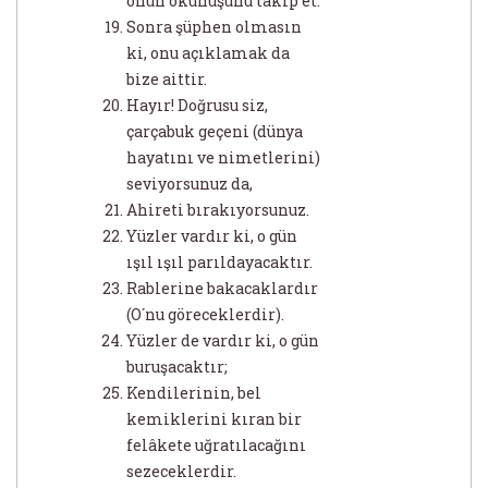
onun okunuşunu takip et.
Sonra şüphen olmasın
ki, onu açıklamak da
bize aittir.
Hayır! Doğrusu siz,
çarçabuk geçeni (dünya
hayatını ve nimetlerini)
seviyorsunuz da,
Ahireti bırakıyorsunuz.
Yüzler vardır ki, o gün
ışıl ışıl parıldayacaktır.
Rablerine bakacaklardır
(O´nu göreceklerdir).
Yüzler de vardır ki, o gün
buruşacaktır;
Kendilerinin, bel
kemiklerini kıran bir
felâkete uğratılacağını
sezeceklerdir.