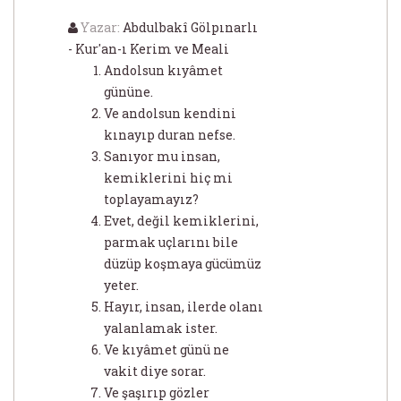
Yazar:
Abdulbakî Gölpınarlı
- Kur'an-ı Kerim ve Meali
Andolsun kıyâmet
gününe.
Ve andolsun kendini
kınayıp duran nefse.
Sanıyor mu insan,
kemiklerini hiç mi
toplayamayız?
Evet, değil kemiklerini,
parmak uçlarını bile
düzüp koşmaya gücümüz
yeter.
Hayır, insan, ilerde olanı
yalanlamak ister.
Ve kıyâmet günü ne
vakit diye sorar.
Ve şaşırıp gözler