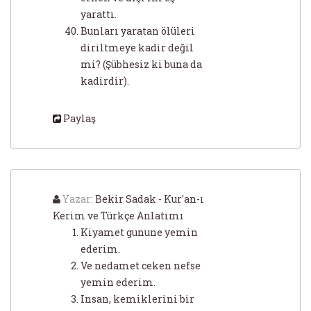
yarattı.
Bunları yaratan ölüleri
diriltmeye kadir değil
mi? (Şübhesiz ki buna da
kadirdir).
Paylaş
Yazar:
Bekir Sadak - Kur'an-ı
Kerim ve Türkçe Anlatımı
Kiyamet gunune yemin
ederim.
Ve nedamet ceken nefse
yemin ederim.
Insan, kemiklerini bir