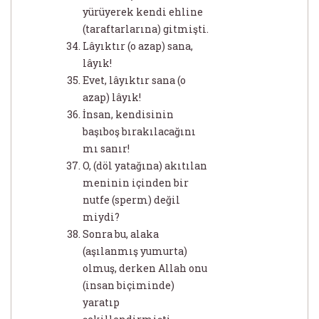
yürüyerek kendi ehline
(taraftarlarına) gitmişti.
Lâyıktır (o azap) sana,
lâyık!
Evet, lâyıktır sana (o
azap) lâyık!
İnsan, kendisinin
başıboş bırakılacağını
mı sanır!
O, (döl yatağına) akıtılan
meninin içinden bir
nutfe (sperm) değil
miydi?
Sonra bu, alaka
(aşılanmış yumurta)
olmuş, derken Allah onu
(insan biçiminde)
yaratıp