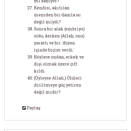
mı sanıyor?
Kendisi, akıtılan
meniden bir damla su
değil miydi?
Sonra bir alak (embriyo)
oldu, derken (Allah, onu)
yarattı ve bir ´düzen
içinde biçim verdi.´
Böylece ondan, erkek ve
dişi olmak üzere çift
kıldı.
(Öyleyse Allah,) Ölüleri
diriltmeye güç yetiren
değil midir?
Paylaş