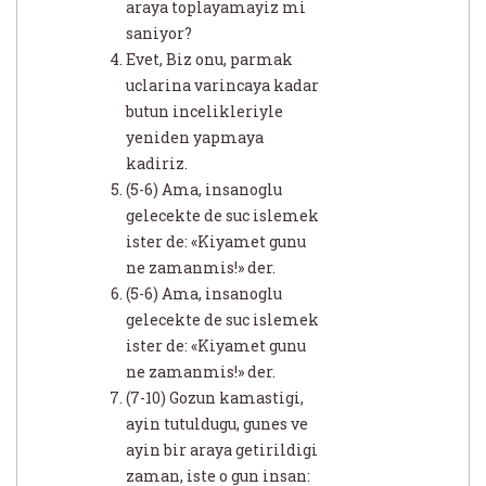
araya toplayamayiz mi
saniyor?
Evet, Biz onu, parmak
uclarina varincaya kadar
butun incelikleriyle
yeniden yapmaya
kadiriz.
(5-6) Ama, insanoglu
gelecekte de suc islemek
ister de: «Kiyamet gunu
ne zamanmis!» der.
(5-6) Ama, insanoglu
gelecekte de suc islemek
ister de: «Kiyamet gunu
ne zamanmis!» der.
(7-10) Gozun kamastigi,
ayin tutuldugu, gunes ve
ayin bir araya getirildigi
zaman, iste o gun insan: