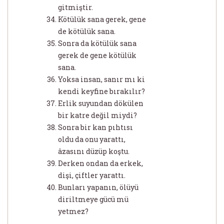
gitmiştir.
Kötülük sana gerek, gene
de kötülük sana.
Sonra da kötülük sana
gerek de gene kötülük
sana.
Yoksa insan, sanır mı ki
kendi keyfine bırakılır?
Erlik suyundan dökülen
bir katre değil miydi?
Sonra bir kan pıhtısı
oldu da onu yarattı,
âzasını düzüp koştu.
Derken ondan da erkek,
dişi, çiftler yarattı.
Bunları yapanın, ölüyü
diriltmeye gücü mü
yetmez?