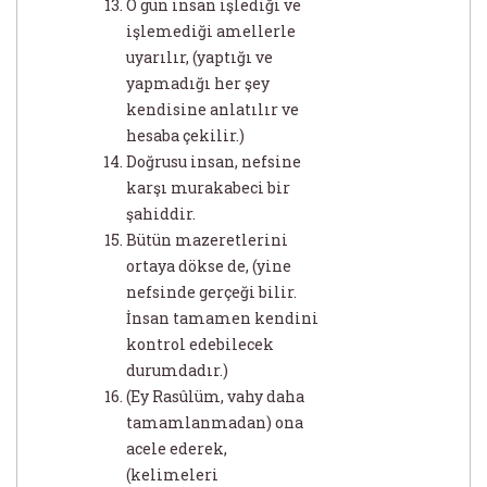
O gün insan işlediği ve
işlemediği amellerle
uyarılır, (yaptığı ve
yapmadığı her şey
kendisine anlatılır ve
hesaba çekilir.)
Doğrusu insan, nefsine
karşı murakabeci bir
şahiddir.
Bütün mazeretlerini
ortaya dökse de, (yine
nefsinde gerçeği bilir.
İnsan tamamen kendini
kontrol edebilecek
durumdadır.)
(Ey Rasûlüm, vahy daha
tamamlanmadan) ona
acele ederek,
(kelimeleri