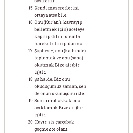
basirettir.
Kendi mazeretlerini
ortaya atsa bile.
Onu (Kur´an´ı, kavrayıp
belletmek için) aceleye
kapılıp dilini onunla
hareket ettirip-durma.
Şüphesiz, onu (kalbinde)
toplamak ve onu (sana)
okutmak Bize ait (bir
iş)tir.
Şu halde, Biz onu
okuduğumuz zaman, sen
de onun okunuşunu izle.
Sonra muhakkak onu
açıklamak Bize ait (bir
iş)tir.
Hayır; siz çarçabuk
geçmekte olanı