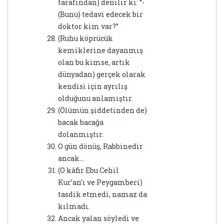
tarafından) denilir ki: “-
(Bunu) tedavi edecek bir
doktor kim var?”
(Ruhu köprücük
kemiklerine dayanmış
olan bu kimse, artık
dünyadan) gerçek olarak
kendisi için ayrılış
olduğunu anlamıştır.
(Ölümün şiddetinden de)
bacak bacağa
dolanmıştır.
O gün dönüş, Rabbinedir
ancak...
(O kâfir Ebu Cehil
Kur’an’ı ve Peygamberi)
tasdik etmedi, namaz da
kılmadı.
Ancak yalan söyledi ve