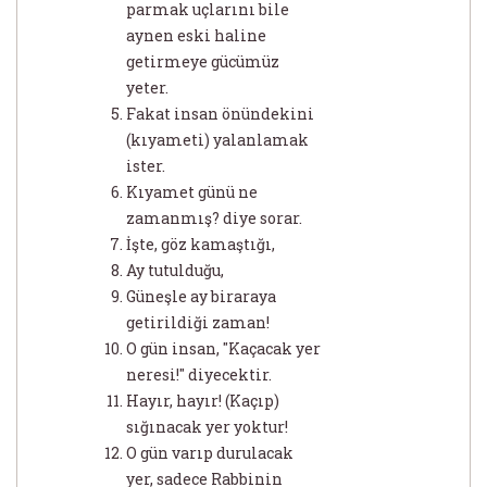
parmak uçlarını bile
aynen eski haline
getirmeye gücümüz
yeter.
Fakat insan önündekini
(kıyameti) yalanlamak
ister.
Kıyamet günü ne
zamanmış? diye sorar.
İşte, göz kamaştığı,
Ay tutulduğu,
Güneşle ay biraraya
getirildiği zaman!
O gün insan, "Kaçacak yer
neresi!" diyecektir.
Hayır, hayır! (Kaçıp)
sığınacak yer yoktur!
O gün varıp durulacak
yer, sadece Rabbinin