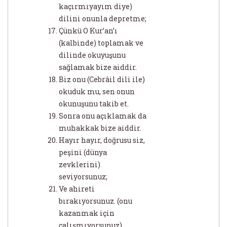
kaçırmıyayım diye)
dilini onunla depretme;
Çünkü O Kur’an’ı
(kalbinde) toplamak ve
dilinde okuyuşunu
sağlamak bize aiddir.
Biz onu (Cebrâil dili ile)
okuduk mu, sen onun
okunuşunu takib et.
Sonra onu açıklamak da
muhakkak bize aiddir.
Hayır hayır, doğrusu siz,
peşini (dünya
zevklerini)
seviyorsunuz;
Ve ahireti
bırakıyorsunuz. (onu
kazanmak için
çalışmıyorsunuz).