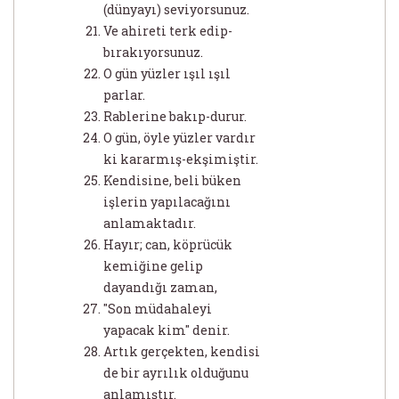
(dünyayı) seviyorsunuz.
Ve ahireti terk edip-
bırakıyorsunuz.
O gün yüzler ışıl ışıl
parlar.
Rablerine bakıp-durur.
O gün, öyle yüzler vardır
ki kararmış-ekşimiştir.
Kendisine, beli büken
işlerin yapılacağını
anlamaktadır.
Hayır; can, köprücük
kemiğine gelip
dayandığı zaman,
"Son müdahaleyi
yapacak kim" denir.
Artık gerçekten, kendisi
de bir ayrılık olduğunu
anlamıştır.