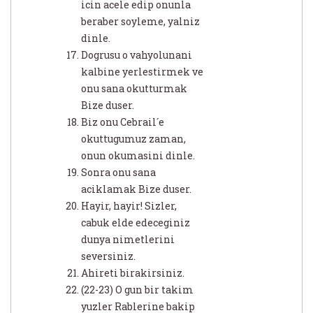
icin acele edip onunla
beraber soyleme, yalniz
dinle.
Dogrusu o vahyolunani
kalbine yerlestirmek ve
onu sana okutturmak
Bize duser.
Biz onu Cebrail´e
okuttugumuz zaman,
onun okumasini dinle.
Sonra onu sana
aciklamak Bize duser.
Hayir, hayir! Sizler,
cabuk elde edeceginiz
dunya nimetlerini
seversiniz.
Ahireti birakirsiniz.
(22-23) O gun bir takim
yuzler Rablerine bakip