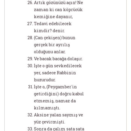
Artık gözünüzü açın! Ne
zaman ki can köprücük
kemiğine dayanır,
Tedavi edebilecek
kimdir? denir.
(Can çekişen) bunun
gerçek bir ayrılış
olduğunu anlar.
Ve bacak bacağa dolaşır.
İşte o gün sevkedilecek
yer, sadece Rabbinin
huzurudur.
İşte o, (Peygamber´in
getirdiğini) doğru kabul
etmemiş, namaz da
kılmamıştı.
Aksine yalan saymış ve
yüz çevirmişti.
Sonra da çalım sata sata