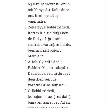
oğul müjdeleriz ki, onun
adı Yahya´dır. Daha önce
ona kimseyi adaş
yapmadık.
Zekeriyya: Rabbim! dedi,
karım kısır olduğu, ben
de ihtiyarlığın son
sınırına vardığım halde,
benim nasıl oğlum
olabilir?
Allah: Öyledir, dedi;
Rabbin: O bana kolaydır.
Daha önce, sen hiçbir şey
değilken seni de
yaratmıştım, buyurdu.
O: Rabbim! dedi,
(çocuğum olacağına dair)
bana bir işaret ver. Allah: