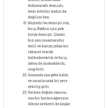
dokunmadı demişti,
hem kötü bir kadın da
değilim ben.
Böyledir bu demişti ruh,
bu iş, Rabbin için pek
kolay demişti. Çünkü
biz, onu insanlara bir
delil ve katımızdan bir
rahmet olarak
halkedecektik ve bu iş,
zâten de mukadderdi,
olup bitti.
Sonunda ona gebe kaldı
ve onunla uzak bir yere
çekilip gitti.
Derken doğum sancısı,
onu bir hurma ağacının
dibine sevketti de keşke