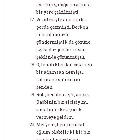
ayrılmış, doğu tarafında
bir yere çekilmişti.
Ve âilesiyle arasına bir
perde germişti. Derken
ona rûhumuzu
göndermiştik de gözüne,
âzası düzgün bir insan
şeklinde görünmüştü.
O, fenalıklardan çekinen
bir adamsan demişti,
rahmâna sığınırım
senden.
Ruh, ben demişti, ancak
Rabbinin bir elçisiyim,
sana bir erkek çocuk
vermeye geldim.
Meryem, benim nasıl
oğlum olabilir ki hiç bir
kimse, henüz bana