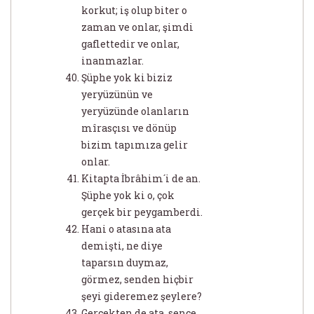
korkut; iş olup biter o
zaman ve onlar, şimdi
gaflettedir ve onlar,
inanmazlar.
Şüphe yok ki biziz
yeryüzünün ve
yeryüzünde olanların
mîrasçısı ve dönüp
bizim tapımıza gelir
onlar.
Kitapta İbrâhim´i de an.
Şüphe yok ki o, çok
gerçek bir peygamberdi.
Hani o atasına ata
demişti, ne diye
taparsın duymaz,
görmez, senden hiçbir
şeyi gideremez şeylere?
Gerçekten de ata, sence