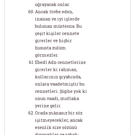
uğrayacak onlar.
Ancak tövbe eden,
inanan ve iyi işlerde
bulunan müstesna. Bu
çeşit kişiler cennete
girerler ve hiçbir
hususta zulüm
görmezler.
Ebedî Adn cennetlerine
girerler ki rahman,
kullarının gıyabında,
onlara vaadetmiştir bu
cennetleri. Şüphe yok ki
onun vaadi, mutlaka
yerine gelir.
Orada mânasız bir söz
işitmeyecekler, ancak
esenlik size sözünü
duyacaklar ve sabah-