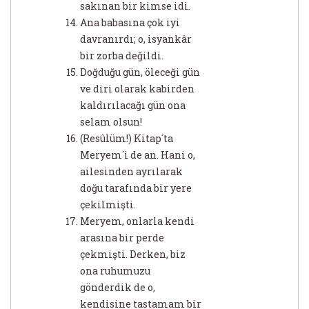
sakınan bir kimse idi.
Ana babasına çok iyi
davranırdı; o, isyankâr
bir zorba değildi.
Doğduğu gün, öleceği gün
ve diri olarak kabirden
kaldırılacağı gün ona
selam olsun!
(Resûlüm!) Kitap´ta
Meryem´i de an. Hani o,
ailesinden ayrılarak
doğu tarafında bir yere
çekilmişti.
Meryem, onlarla kendi
arasına bir perde
çekmişti. Derken, biz
ona ruhumuzu
gönderdik de o,
kendisine tastamam bir