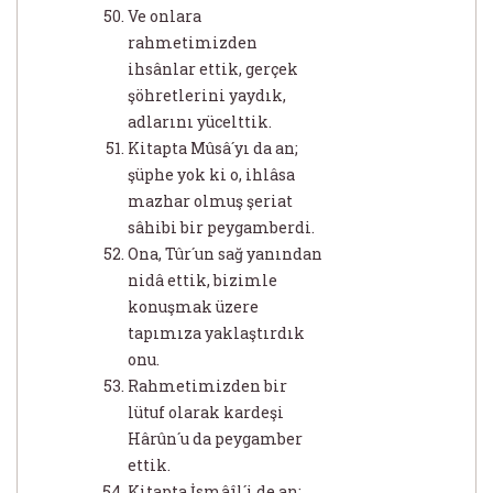
Ve onlara
rahmetimizden
ihsânlar ettik, gerçek
şöhretlerini yaydık,
adlarını yücelttik.
Kitapta Mûsâ´yı da an;
şüphe yok ki o, ihlâsa
mazhar olmuş şeriat
sâhibi bir peygamberdi.
Ona, Tûr´un sağ yanından
nidâ ettik, bizimle
konuşmak üzere
tapımıza yaklaştırdık
onu.
Rahmetimizden bir
lütuf olarak kardeşi
Hârûn´u da peygamber
ettik.
Kitapta İsmâîl´i de an;