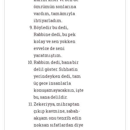
ömrümün sonlarına
vardım, tamâmıyla
ihtiyarladım.
Böyledir bu dedi,
Rabbine dedi, bu pek
kolay ve sen yokken
evvelce de seni
yaratmıştım.
Rabbim dedi, bana bir
delil göster. Sıhhatin
yerindeyken dedi, tam
üç gece insanlarla
konuşamayacaksın, işte
bu, sana delildir.
Zekeriyya, mihraptan
çıkıp kavmine, sabah-
akşam onu tenzîh edin
noksan sıfatlardan diye