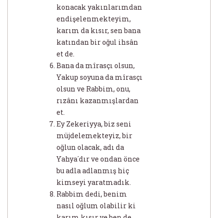
konacak yakınlarımdan
endişelenmekteyim,
karım da kısır, sen bana
katından bir oğul ihsân
et de.
Bana da mîrasçı olsun,
Yakup soyuna da mîrasçı
olsun ve Rabbim, onu,
rızânı kazanmışlardan
et.
Ey Zekeriyya, biz seni
müjdelemekteyiz, bir
oğlun olacak, adı da
Yahya´dır ve ondan önce
bu adla adlanmış hiç
kimseyi yaratmadık.
Rabbim dedi, benim
nasıl oğlum olabilir ki
karım kısır ve ben de