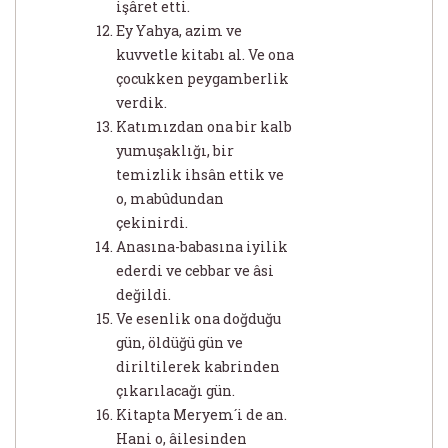
işâret etti.
Ey Yahya, azim ve
kuvvetle kitabı al. Ve ona
çocukken peygamberlik
verdik.
Katımızdan ona bir kalb
yumuşaklığı, bir
temizlik ihsân ettik ve
o, mabûdundan
çekinirdi.
Anasına-babasına iyilik
ederdi ve cebbar ve âsi
değildi.
Ve esenlik ona doğduğu
gün, öldüğü gün ve
diriltilerek kabrinden
çıkarılacağı gün.
Kitapta Meryem´i de an.
Hani o, âilesinden