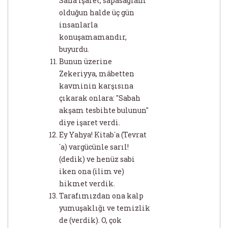
Sana işaret, sapasağlam
olduğun halde üç gün
insanlarla
konuşamamandır,
buyurdu.
Bunun üzerine
Zekeriyya, mâbetten
kavminin karşısına
çıkarak onlara: "Sabah
akşam tesbihte bulunun"
diye işaret verdi.
Ey Yahya! Kitab´a (Tevrat
´a) vargücünle sarıl!
(dedik) ve henüz sabi
iken ona (ilim ve)
hikmet verdik.
Tarafımızdan ona kalp
yumuşaklığı ve temizlik
de (verdik). O, çok