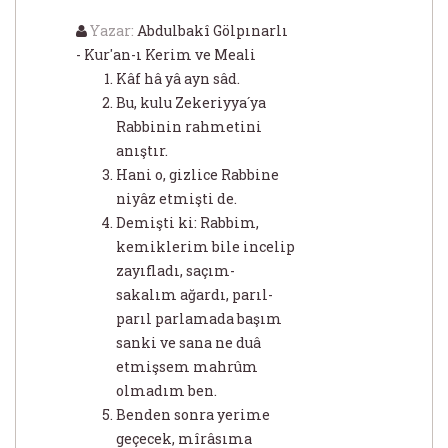
Yazar:
Abdulbakî Gölpınarlı
- Kur'an-ı Kerim ve Meali
Kâf hâ yâ ayn sâd.
Bu, kulu Zekeriyya´ya
Rabbinin rahmetini
anıştır.
Hani o, gizlice Rabbine
niyâz etmişti de.
Demişti ki: Rabbim,
kemiklerim bile incelip
zayıfladı, saçım-
sakalım ağardı, parıl-
parıl parlamada başım
sanki ve sana ne duâ
etmişsem mahrûm
olmadım ben.
Benden sonra yerime
geçecek, mîrâsıma