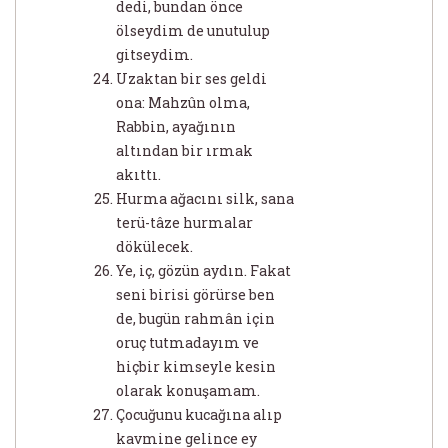
dedi, bundan önce
ölseydim de unutulup
gitseydim.
Uzaktan bir ses geldi
ona: Mahzûn olma,
Rabbin, ayağının
altından bir ırmak
akıttı.
Hurma ağacını silk, sana
terü-tâze hurmalar
dökülecek.
Ye, iç, gözün aydın. Fakat
seni birisi görürse ben
de, bugün rahmân için
oruç tutmadayım ve
hiçbir kimseyle kesin
olarak konuşamam.
Çocuğunu kucağına alıp
kavmine gelince ey