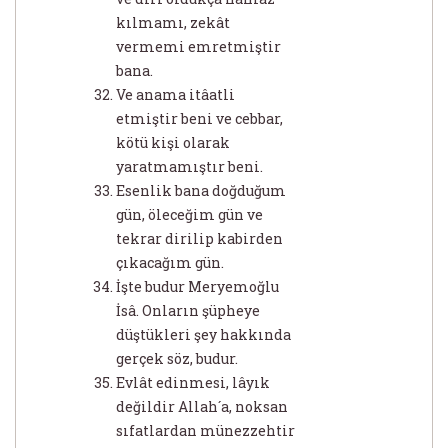
kılmamı, zekât
vermemi emretmiştir
bana.
Ve anama itâatli
etmiştir beni ve cebbar,
kötü kişi olarak
yaratmamıştır beni.
Esenlik bana doğduğum
gün, öleceğim gün ve
tekrar dirilip kabirden
çıkacağım gün.
İşte budur Meryemoğlu
İsâ. Onların şüpheye
düştükleri şey hakkında
gerçek söz, budur.
Evlât edinmesi, lâyık
değildir Allah´a, noksan
sıfatlardan münezzehtir