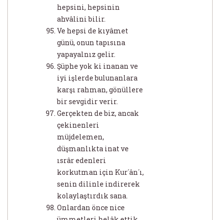
hepsini, hepsinin
ahvâlini bilir.
Ve hepsi de kıyâmet
günü, onun tapısına
yapayalnız gelir.
Şüphe yok ki inanan ve
iyi işlerde bulunanlara
karşı rahman, gönüllere
bir sevgidir verir.
Gerçekten de biz, ancak
çekinenleri
müjdelemen,
düşmanlıkta inat ve
ısrâr edenleri
korkutman için Kur´ân´ı,
senin dilinle indirerek
kolaylaştırdık sana.
Onlardan önce nice
ümmetleri helâk ettik.