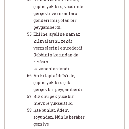
şüphe yok ki o, vaadinde
gerçekti ve insanlara
gönderilmiş olan bir
peygamberdi.
Ehline, ayâline namaz
kılmalarını, zekât
vermelerini emrederdi,
Rabbinin katından da
rızâsını
kazananlardandı.
An kitapta İdrîs´i de;
şüphe yok ki o çok
gerçek bir peygamberdi.
Biz onu pek yüce bir
mevkie yükselttik.
İşte bunlar, Âdem
soyundan, Nûh´la berâber
gemiye