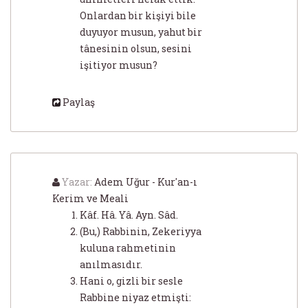
Onlardan bir kişiyi bile
duyuyor musun, yahut bir
tânesinin olsun, sesini
işitiyor musun?
Paylaş
Yazar:
Adem Uğur - Kur'an-ı
Kerim ve Meali
Kâf. Hâ. Yâ. Ayn. Sâd.
(Bu,) Rabbinin, Zekeriyya
kuluna rahmetinin
anılmasıdır.
Hani o, gizli bir sesle
Rabbine niyaz etmişti: