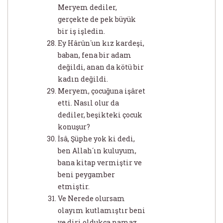
Meryem dediler,
gerçekte de pek büyük
bir iş işledin.
Ey Hârûn´un kız kardeşi,
baban, fena bir adam
değildi, anan da kötü bir
kadın değildi.
Meryem, çocuğuna işâret
etti. Nasıl olur da
dediler, beşikteki çocuk
konuşur?
İsâ, Şüphe yok ki dedi,
ben Allah´ın kuluyum,
bana kitap vermiştir ve
beni peygamber
etmiştir.
Ve Nerede olursam
olayım kutlamıştır beni
ve diri oldukça namaz