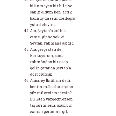
bilinmeyen bir bilgiye
sâhip oldum ben, artık
bana uy da seni dosdoğru
yola ileteyim.
Ata, Şeytan´a kulluk
etme, şüphe yok ki
Şeytan, rahmâna âsîdir.
Ata, gerçekten de
korkuyorum, sana
rahmândan bir azap
gelip çatar da Şeytan´a
dost olursun.
Atası, ey İbrâhim dedi,
benim mâbutlarımdan
yüz mü çevirmedesin?
Bu işten vazgeçmezsen
taşlarım seni, uzun bir
zaman görünme, git,