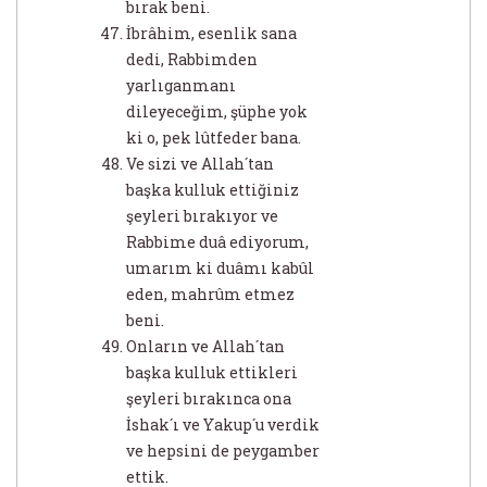
bırak beni.
İbrâhim, esenlik sana
dedi, Rabbimden
yarlıganmanı
dileyeceğim, şüphe yok
ki o, pek lûtfeder bana.
Ve sizi ve Allah´tan
başka kulluk ettiğiniz
şeyleri bırakıyor ve
Rabbime duâ ediyorum,
umarım ki duâmı kabûl
eden, mahrûm etmez
beni.
Onların ve Allah´tan
başka kulluk ettikleri
şeyleri bırakınca ona
İshak´ı ve Yakup´u verdik
ve hepsini de peygamber
ettik.