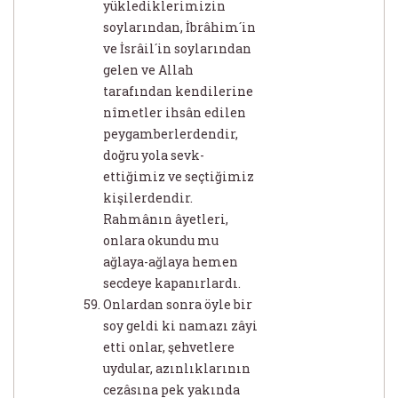
yüklediklerimizin
soylarından, İbrâhim´in
ve İsrâil´in soylarından
gelen ve Allah
tarafından kendilerine
nîmetler ihsân edilen
peygamberlerdendir,
doğru yola sevk-
ettiğimiz ve seçtiğimiz
kişilerdendir.
Rahmânın âyetleri,
onlara okundu mu
ağlaya-ağlaya hemen
secdeye kapanırlardı.
Onlardan sonra öyle bir
soy geldi ki namazı zâyi
etti onlar, şehvetlere
uydular, azınlıklarının
cezâsına pek yakında