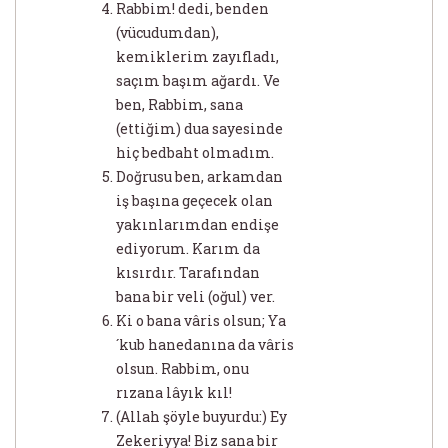
Rabbim! dedi, benden
(vücudumdan),
kemiklerim zayıfladı,
saçım başım ağardı. Ve
ben, Rabbim, sana
(ettiğim) dua sayesinde
hiç bedbaht olmadım.
Doğrusu ben, arkamdan
iş başına geçecek olan
yakınlarımdan endişe
ediyorum. Karım da
kısırdır. Tarafından
bana bir veli (oğul) ver.
Ki o bana vâris olsun; Ya
´kub hanedanına da vâris
olsun. Rabbim, onu
rızana lâyık kıl!
(Allah şöyle buyurdu:) Ey
Zekeriyya! Biz sana bir