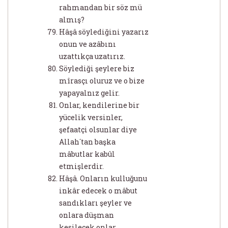
rahmandan bir söz mü
almış?
Hâşâ söylediğini yazarız
onun ve azâbını
uzattıkça uzatırız.
Söylediği şeylere biz
mîrasçı oluruz ve o bize
yapayalnız gelir.
Onlar, kendilerine bir
yücelik versinler,
şefaatçi olsunlar diye
Allah´tan başka
mâbutlar kabûl
etmişlerdir.
Hâşâ. Onların kulluğunu
inkâr edecek o mâbut
sandıkları şeyler ve
onlara düşman
kesilecek onlar.