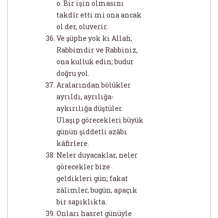
o. Bir işin olmasını
takdîr etti mi ona ancak
ol der, oluverir.
Ve şüphe yok ki Allah,
Rabbimdir ve Rabbiniz,
ona kulluk edin; budur
doğru yol.
Aralarından bölükler
ayrıldı, ayrılığa-
aykırılığa düştüler.
Ulaşıp görecekleri büyük
günün şiddetli azâbı
kâfirlere.
Neler duyacaklar, neler
görecekler bize
geldikleri gün; fakat
zâlimler, bugün, apaçık
bir sapıklıkta.
Onları hasret günüyle