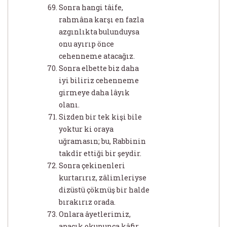
Sonra hangi tâife,
rahmâna karşı en fazla
azgınlıkta bulunduysa
onu ayırıp önce
cehenneme atacağız.
Sonra elbette biz daha
iyi biliriz cehenneme
girmeye daha lâyık
olanı.
Sizden bir tek kişi bile
yoktur ki oraya
uğramasın; bu, Rabbinin
takdîr ettiği bir şeydir.
Sonra çekinenleri
kurtarırız, zâlimleriyse
dizüstü çökmüş bir halde
bırakırız orada.
Onlara âyetlerimiz,
apaçık okununca kâfir