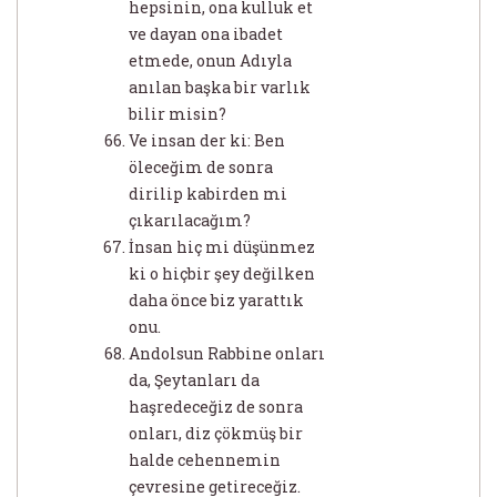
hepsinin, ona kulluk et
ve dayan ona ibadet
etmede, onun Adıyla
anılan başka bir varlık
bilir misin?
Ve insan der ki: Ben
öleceğim de sonra
dirilip kabirden mi
çıkarılacağım?
İnsan hiç mi düşünmez
ki o hiçbir şey değilken
daha önce biz yarattık
onu.
Andolsun Rabbine onları
da, Şeytanları da
haşredeceğiz de sonra
onları, diz çökmüş bir
halde cehennemin
çevresine getireceğiz.