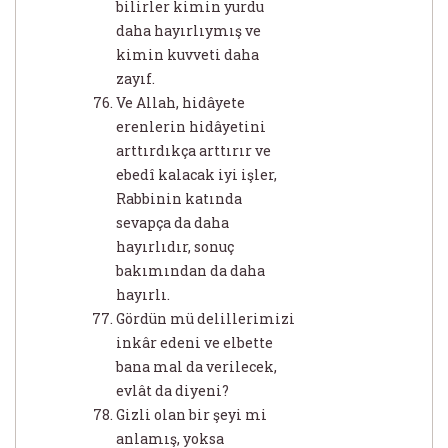
bilirler kimin yurdu
daha hayırlıymış ve
kimin kuvveti daha
zayıf.
Ve Allah, hidâyete
erenlerin hidâyetini
arttırdıkça arttırır ve
ebedî kalacak iyi işler,
Rabbinin katında
sevapça da daha
hayırlıdır, sonuç
bakımından da daha
hayırlı.
Gördün mü delillerimizi
inkâr edeni ve elbette
bana mal da verilecek,
evlât da diyeni?
Gizli olan bir şeyi mi
anlamış, yoksa