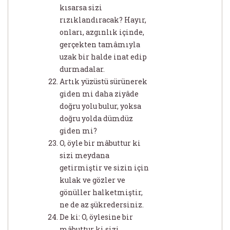
kısarsa sizi
rızıklandıracak? Hayır,
onları, azgınlık içinde,
gerçekten tamâmıyla
uzak bir halde inat edip
durmadalar.
Artık yüzüstü sürünerek
giden mi daha ziyâde
doğru yolu bulur, yoksa
doğru yolda dümdüz
giden mi?
O, öyle bir mâbuttur ki
sizi meydana
getirmiştir ve sizin için
kulak ve gözler ve
gönüller halketmiştir,
ne de az şükredersiniz.
De ki: O, öylesine bir
mâbuttur ki sizi