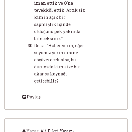
iman ettik ve O´na
tevekkül ettik. Artık siz
kimin açık bir
sapmışlık içinde
olduğunu pek yakında
bileceksiniz."
De ki: "Haber verin; eğer
suyunuz yerin dibine
göçüverecek olsa, bu
durumda kim size bir
akar su kaynağı
getirebilir?
Paylaş
Yazar:
Ali Fikri Yavuz -