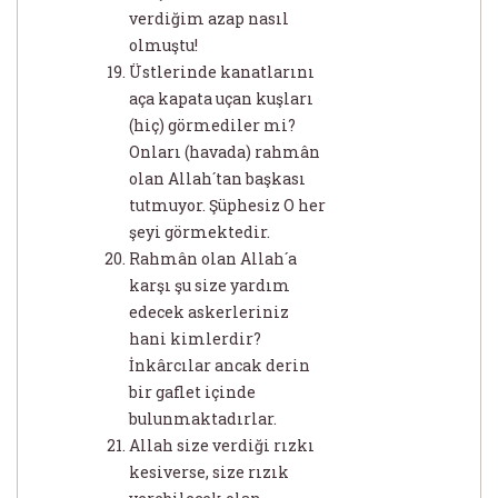
verdiğim azap nasıl
olmuştu!
Üstlerinde kanatlarını
aça kapata uçan kuşları
(hiç) görmediler mi?
Onları (havada) rahmân
olan Allah´tan başkası
tutmuyor. Şüphesiz O her
şeyi görmektedir.
Rahmân olan Allah´a
karşı şu size yardım
edecek askerleriniz
hani kimlerdir?
İnkârcılar ancak derin
bir gaflet içinde
bulunmaktadırlar.
Allah size verdiği rızkı
kesiverse, size rızık