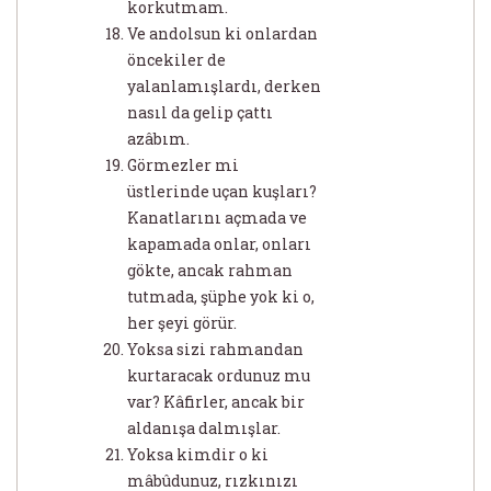
korkutmam.
Ve andolsun ki onlardan
öncekiler de
yalanlamışlardı, derken
nasıl da gelip çattı
azâbım.
Görmezler mi
üstlerinde uçan kuşları?
Kanatlarını açmada ve
kapamada onlar, onları
gökte, ancak rahman
tutmada, şüphe yok ki o,
her şeyi görür.
Yoksa sizi rahmandan
kurtaracak ordunuz mu
var? Kâfirler, ancak bir
aldanışa dalmışlar.
Yoksa kimdir o ki
mâbûdunuz, rızkınızı