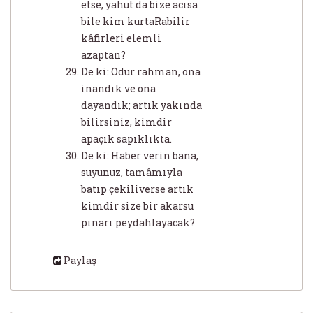
etse, yahut da bize acısa
bile kim kurtaRabilir
kâfirleri elemli
azaptan?
De ki: Odur rahman, ona
inandık ve ona
dayandık; artık yakında
bilirsiniz, kimdir
apaçık sapıklıkta.
De ki: Haber verin bana,
suyunuz, tamâmıyla
batıp çekiliverse artık
kimdir size bir akarsu
pınarı peydahlayacak?
Paylaş