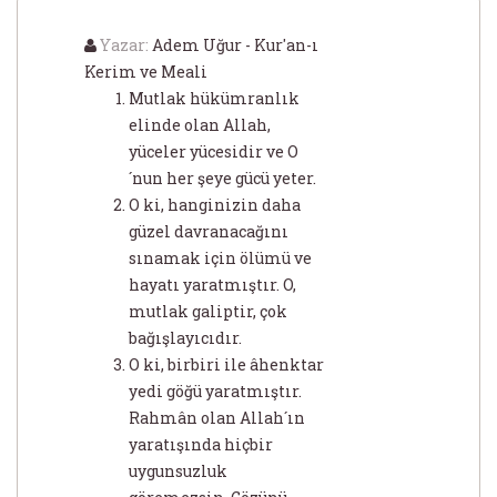
Yazar:
Adem Uğur - Kur'an-ı
Kerim ve Meali
Mutlak hükümranlık
elinde olan Allah,
yüceler yücesidir ve O
´nun her şeye gücü yeter.
O ki, hanginizin daha
güzel davranacağını
sınamak için ölümü ve
hayatı yaratmıştır. O,
mutlak galiptir, çok
bağışlayıcıdır.
O ki, birbiri ile âhenktar
yedi göğü yaratmıştır.
Rahmân olan Allah´ın
yaratışında hiçbir
uygunsuzluk