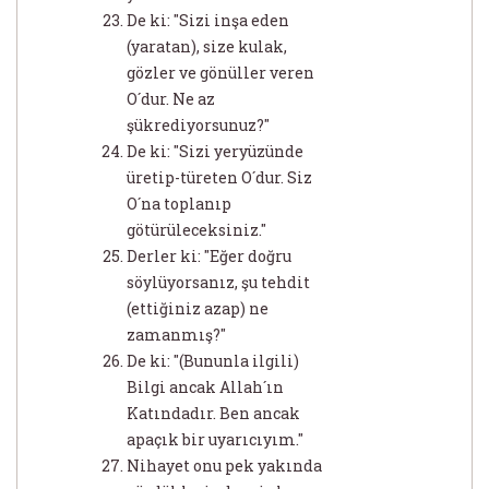
De ki: "Sizi inşa eden
(yaratan), size kulak,
gözler ve gönüller veren
O´dur. Ne az
şükrediyorsunuz?"
De ki: "Sizi yeryüzünde
üretip-türeten O´dur. Siz
O´na toplanıp
götürüleceksiniz."
Derler ki: "Eğer doğru
söylüyorsanız, şu tehdit
(ettiğiniz azap) ne
zamanmış?"
De ki: "(Bununla ilgili)
Bilgi ancak Allah´ın
Katındadır. Ben ancak
apaçık bir uyarıcıyım."
Nihayet onu pek yakında