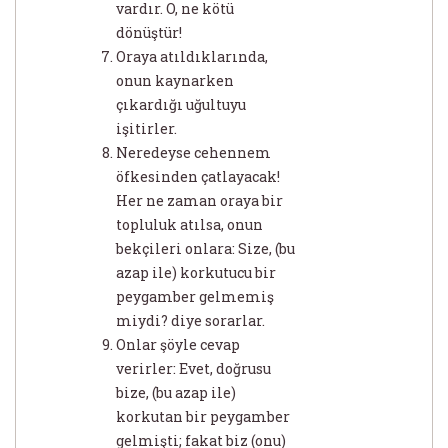
vardır. O, ne kötü
dönüştür!
Oraya atıldıklarında,
onun kaynarken
çıkardığı uğultuyu
işitirler.
Neredeyse cehennem
öfkesinden çatlayacak!
Her ne zaman oraya bir
topluluk atılsa, onun
bekçileri onlara: Size, (bu
azap ile) korkutucu bir
peygamber gelmemiş
miydi? diye sorarlar.
Onlar şöyle cevap
verirler: Evet, doğrusu
bize, (bu azap ile)
korkutan bir peygamber
gelmişti; fakat biz (onu)