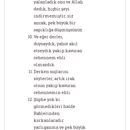
yalanladık onu ve Allah
dedik, hiçbir şeyi
indirmemiştir; siz
ancak, pek büyük bir
sapıklığa düşmüşsünüz.
Ve eğer derler,
duysaydık, yahut akıl
etseydik yakıp kavuran
cehennem ehli
olmazdık.
Derken suçlarını
söylerler; artık ırak
olsun yakıp kavuran
cehennemin ehli.
Şüphe yok ki
görmedikleri halde
Rablerinden
korkanlaradır
yarlıganma ve pek büyük