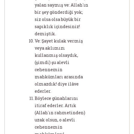
yalan saymış ve: Allah´ın
bir şey gönderdiği yok;
siz olsa olsa büyük bir
sapıklık içindesiniz!
demiştik.
Ve: Şayet kulak vermiş
veya aklımızı
kullanmış olsaydık,
(şimdi) şu alevli
cehennemin
mahkûmları arasında
olmazdık! diye ilâve
ederler.
Böylece günahlarını
itiraf ederler. Artık
(Allah´ın rahmetinden)
uzak olsun, o alevli
cehennemin