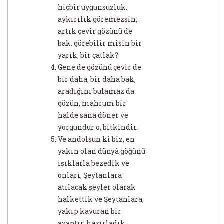
hiçbir uygunsuzluk,
aykırılık göremezsin;
artık çevir gözünü de
bak, görebilir misin bir
yarık, bir çatlak?
Gene de gözünü çevir de
bir daha, bir daha bak;
aradığını bulamaz da
gözün, mahrum bir
halde sana döner ve
yorgundur o, bitkindir.
Ve andolsun ki biz, en
yakın olan dünyâ göğünü
ışıklarla bezedik ve
onları, Şeytanlara
atılacak şeyler olarak
halkettik ve Şeytanlara,
yakıp kavuran bir
azaptır, hazırladık.