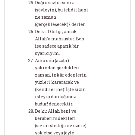
Doğru sözlü iseniz
(söyleyin), bu tehdit hani
ne zaman
(gerçekleşecek)? derler.
De ki: O bilgi, ancak
Allah´a mahsustur. Ben
ise sadece apaçık bir
uyarıcıyım.
Ama onu (azabı)
yakından gördükleri
zaman, inkâr edenlerin
yüzleri kararacak ve
(kendilerine): İşte sizin
isteyip durduğunuz
budur! denecektir.
De ki: Allah beni ve
beraberimdekileri
(sizin istediğiniz üzere)
yok etse veya (öyle