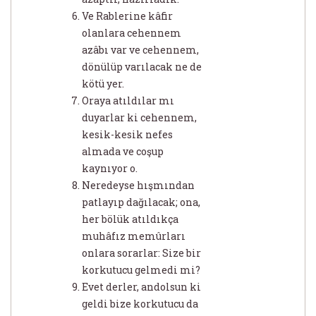
Ve Rablerine kâfir
olanlara cehennem
azâbı var ve cehennem,
dönülüp varılacak ne de
kötü yer.
Oraya atıldılar mı
duyarlar ki cehennem,
kesik-kesik nefes
almada ve coşup
kaynıyor o.
Neredeyse hışmından
patlayıp dağılacak; ona,
her bölük atıldıkça
muhâfız memûrları
onlara sorarlar: Size bir
korkutucu gelmedi mi?
Evet derler, andolsun ki
geldi bize korkutucu da