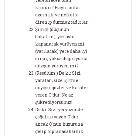
verebilecek olan
kimdir? Hayır, onlar
azgınlık ve nefrette
direnip durmaktadırlar.
Şimdi (düşünün
bakalım), yüz üstü
kapanarak yürüyen mi
(varılacak) yere daha iyi
erişir, yoksa doğru yolda
düzgün yürüyen mi?
(Resûlüm!) De ki: Sizi
yaratan, size işitme
duyusu, gözler ve kalpler
veren O´dur. Ne az
şükrediyorsunuz!
De ki: Sizi yeryüzünde
çoğaltıp yayan O´dur;
ancak O´nun huzuruna
gelip toplanacaksınız.