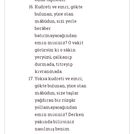
Kudreti ve emri, gökte
bulunan, yüce olan
mâbûdun, sizi yerle
berâber
batırmayacağından
emin misiniz? O vakit
görürsün ki o sâkin
yeryüzü, çalkanıp
durmada, titreyip
kıvranmada.
Yoksa kudreti ve emri;
gökte bulunan, yüce olan
mâbûdun, size taşlar
yağdıran bir rüzgâr
yollamayacağından
emin misiniz? Derken
yakında bilirsiniz
nasılmış benim