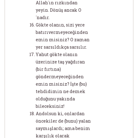
Allah´ın rızkından
yeyin. Dönüş ancak O
´nadır.
Gökte olanın, sizi yere
batırıvermeyeceğinden
emin misiniz? O zaman
yer sarsıldıkça sarsılır.
Yahut gökte olanın
üzerinize taş yağdıran
(bir fırtına)
göndermeyeceğinden
emin misiniz? İşte (bu)
tehdidimin ne demek
olduğunu yakında
bileceksiniz!
Andolsun ki, onlardan
öncekiler de (bunu) yalan
saymışlardı; ama benim
karşılık olarak