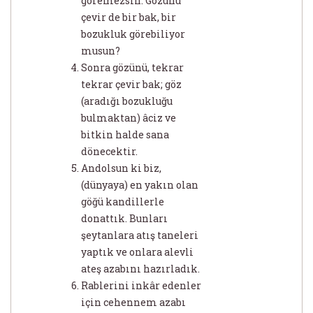
göremezsin. Gözünü
çevir de bir bak, bir
bozukluk görebiliyor
musun?
Sonra gözünü, tekrar
tekrar çevir bak; göz
(aradığı bozukluğu
bulmaktan) âciz ve
bitkin halde sana
dönecektir.
Andolsun ki biz,
(dünyaya) en yakın olan
göğü kandillerle
donattık. Bunları
şeytanlara atış taneleri
yaptık ve onlara alevli
ateş azabını hazırladık.
Rablerini inkâr edenler
için cehennem azabı