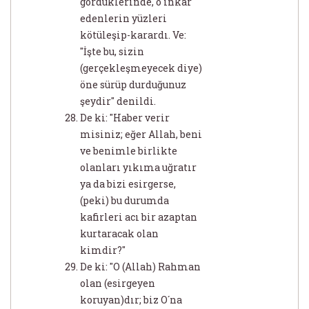
gördüklerinde, o inkar
edenlerin yüzleri
kötüleşip-karardı. Ve:
"İşte bu, sizin
(gerçekleşmeyecek diye)
öne sürüp durduğunuz
şeydir" denildi.
De ki: "Haber verir
misiniz; eğer Allah, beni
ve benimle birlikte
olanları yıkıma uğratır
ya da bizi esirgerse,
(peki) bu durumda
kafirleri acı bir azaptan
kurtaracak olan
kimdir?"
De ki: "O (Allah) Rahman
olan (esirgeyen
koruyan)dır; biz O´na