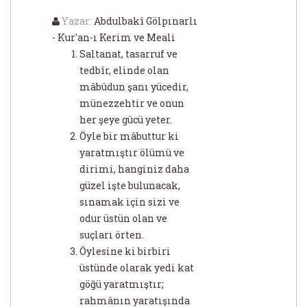
Yazar:
Abdulbakî Gölpınarlı
- Kur'an-ı Kerim ve Meali
Saltanat, tasarruf ve
tedbîr, elinde olan
mâbûdun şanı yücedir,
münezzehtir ve onun
her şeye gücü yeter.
Öyle bir mâbuttur ki
yaratmıştır ölümü ve
dirimi, hanginiz daha
güzel işte bulunacak,
sınamak için sizi ve
odur üstün olan ve
suçları örten.
Öylesine ki birbiri
üstünde olarak yedi kat
göğü yaratmıştır;
rahmânın yaratışında