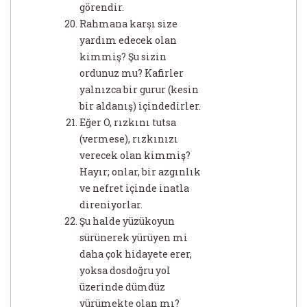
görendir.
Rahmana karşı size
yardım edecek olan
kimmiş? Şu sizin
ordunuz mu? Kafirler
yalnızca bir gurur (kesin
bir aldanış) içindedirler.
Eğer O, rızkını tutsa
(vermese), rızkınızı
verecek olan kimmiş?
Hayır; onlar, bir azgınlık
ve nefret içinde inatla
direniyorlar.
Şu halde yüzükoyun
sürünerek yürüyen mi
daha çok hidayete erer,
yoksa dosdoğru yol
üzerinde dümdüz
yürümekte olan mı?