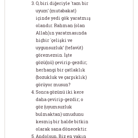
O, biri diğeriyle ´tam bir
uyum’ (mutabakat)
içinde yedi gök yaratmış
olandır. Rahman (olan
Allah)ın yaratmasında
hiçbir ´çelişki ve
uygunsuzluk’ (tefavüt)
göremezsin. İşte
gözü(nü) çevirip-gezdir;
herhangi bir çatlaklık
(bozukluk ve çarpıklık)
görüyor musun?
Sonra gözünü iki kere
daha çevirip-gezdir; o
göz (uyumsuzluk
bulmaktan) umudunu
kesmiş bir halde bitkin
olarak sana dönecektir.
Andolsun, Biz en yakın