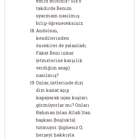
emin misiniz? Siz o
takdirde Benim
uyarmam nasılmış
bilip-öğreneceksiniz.
Andolsun,
kendilerinden
öncekiler de yalanladı.
Fakat Beni inkar
(etmelerine karşılık
verdiğim azap)
nasılmış?
Onlar, üstlerinde dizi
dizi kanat açıp
kapayarak uçan kuşları
görmüyorlar mı? Onları
Rahman (olan Allah´)tan
başkası (boşlukta)
tutmuyor. Şüphesiz O,
herşeyi hakkıyla