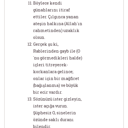
Böylece kendi
günahlarını itiraf
ettiler. Çılgınca yanan
ateşin halkına (Allah´ın
rahmetinden) uzaklık
olsun.
Gerçek şu ki,
Rablerinden gayb ile (O
´nu görmedikleri halde)
içleri titreyerek-
korkanlara gelince;
onlar için bir mağfiret
(bağışlanma) ve büyük
bir ecir vardır.
Sözünüzü ister gizleyin,
ister açığa vurun.
Şüphesiz O, sinelerin
özünde saklı duranı
bilendir.