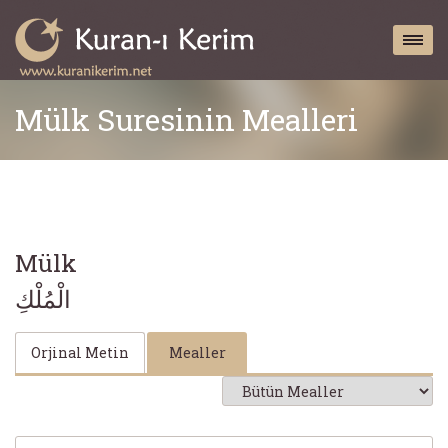
Mülk Suresinin Mealleri
Mülk
الْمُلْكِ
Orjinal Metin
Mealler