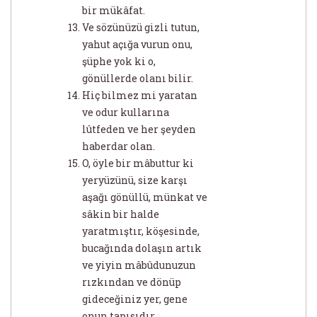
bir mükâfat.
Ve sözünüzü gizli tutun,
yahut açığa vurun onu,
şüphe yok ki o,
gönüllerde olanı bilir.
Hiç bilmez mi yaratan
ve odur kullarına
lûtfeden ve her şeyden
haberdar olan.
O, öyle bir mâbuttur ki
yeryüzünü, size karşı
aşağı gönüllü, münkat ve
sâkin bir halde
yaratmıştır, köşesinde,
bucağında dolaşın artık
ve yiyin mâbûdunuzun
rızkından ve dönüp
gideceğiniz yer, gene
onun tapısıdır.