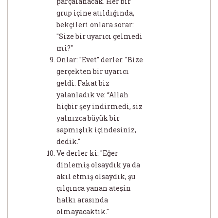
parçalanacak. Her bir
grup içine atıldığında,
bekçileri onlara sorar:
"Size bir uyarıcı gelmedi
mi?"
Onlar: "Evet" derler. "Bize
gerçekten bir uyarıcı
geldi. Fakat biz
yalanladık ve: “Allah
hiçbir şey indirmedi, siz
yalnızca büyük bir
sapmışlık içindesiniz,
dedik."
Ve derler ki: "Eğer
dinlemiş olsaydık ya da
akıl etmiş olsaydık, şu
çılgınca yanan ateşin
halkı arasında
olmayacaktık."