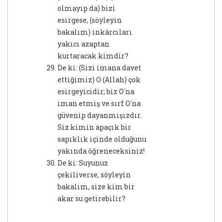
olmayıp da) bizi
esirgese, (söyleyin
bakalım) inkârcıları
yakıcı azaptan
kurtaracak kimdir?
De ki: (Sizi imana davet
ettiğimiz) O (Allah) çok
esirgeyicidir; biz O´na
iman etmiş ve sırf O´na
güvenip dayanmışızdır.
Siz kimin apaçık bir
sapıklık içinde olduğunu
yakında öğreneceksiniz!
De ki: Suyunuz
çekiliverse, söyleyin
bakalım, size kim bir
akar su getirebilir?