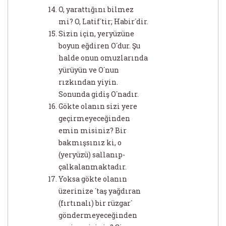
O, yarattığını bilmez
mi? O, Latif´tir; Habir´dir.
Sizin için, yeryüzüne
boyun eğdiren O´dur. Şu
halde onun omuzlarında
yürüyün ve O´nun
rızkından yiyin.
Sonunda gidiş O´nadır.
Gökte olanın sizi yere
geçirmeyeceğinden
emin misiniz? Bir
bakmışsınız ki, o
(yeryüzü) sallanıp-
çalkalanmaktadır.
Yoksa gökte olanın
üzerinize ´taş yağdıran
(fırtınalı) bir rüzgar´
göndermeyeceğinden