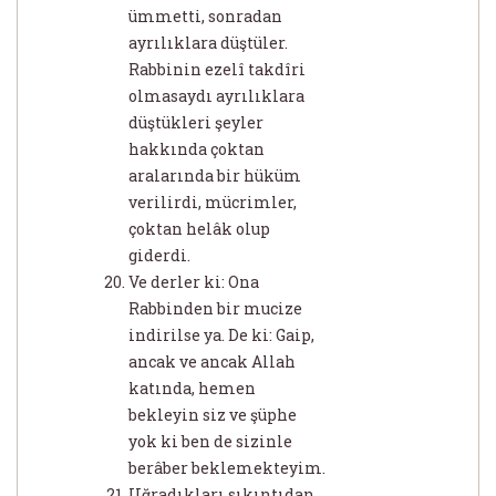
ümmetti, sonradan
ayrılıklara düştüler.
Rabbinin ezelî takdîri
olmasaydı ayrılıklara
düştükleri şeyler
hakkında çoktan
aralarında bir hüküm
verilirdi, mücrimler,
çoktan helâk olup
giderdi.
Ve derler ki: Ona
Rabbinden bir mucize
indirilse ya. De ki: Gaip,
ancak ve ancak Allah
katında, hemen
bekleyin siz ve şüphe
yok ki ben de sizinle
berâber beklemekteyim.
Uğradıkları sıkıntıdan