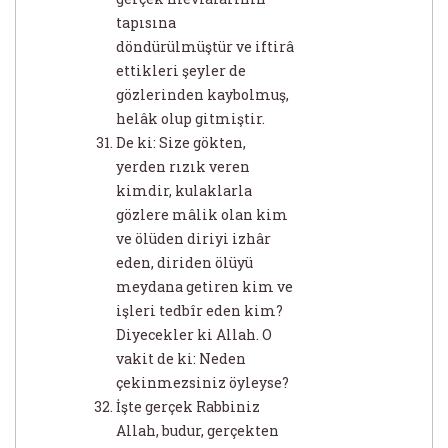
tapısına
döndürülmüştür ve iftirâ
ettikleri şeyler de
gözlerinden kaybolmuş,
helâk olup gitmiştir.
De ki: Size gökten,
yerden rızık veren
kimdir, kulaklarla
gözlere mâlik olan kim
ve ölüden diriyi izhâr
eden, diriden ölüyü
meydana getiren kim ve
işleri tedbîr eden kim?
Diyecekler ki Allah. O
vakit de ki: Neden
çekinmezsiniz öyleyse?
İşte gerçek Rabbiniz
Allah, budur, gerçekten