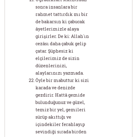
sonra insanlara bir
rahmet tattırdık mı bir
de bakarsın ki çabucak
âyetlerimizle alaya
girişirler. De ki: Allah´ın
cezâsı daha çabuk gelip
çatar. Şüphesiz ki
elçilerimiz de sizin
düzenlerinizi,
alaylarınızı yazmada.
Öyle bir mabuttur ki sizi
karada ve denizde
gezdirir. Hattâ gemide
bulunduğunuz ve güzel,
temiz bir yel, gemileri
sürüp akıttığı ve
içindekiler ferahlayıp
sevindiği sırada birden