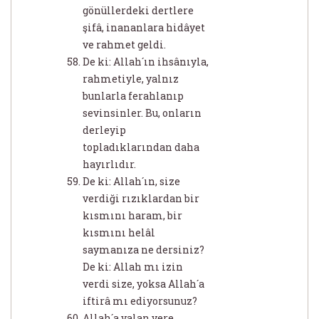
gönüllerdeki dertlere
şifâ, inananlara hidâyet
ve rahmet geldi.
De ki: Allah´ın ihsânıyla,
rahmetiyle, yalnız
bunlarla ferahlanıp
sevinsinler. Bu, onların
derleyip
topladıklarından daha
hayırlıdır.
De ki: Allah´ın, size
verdiği rızıklardan bir
kısmını haram, bir
kısmını helâl
saymanıza ne dersiniz?
De ki: Allah mı izin
verdi size, yoksa Allah´a
iftirâ mı ediyorsunuz?
Allah´a yalan yere