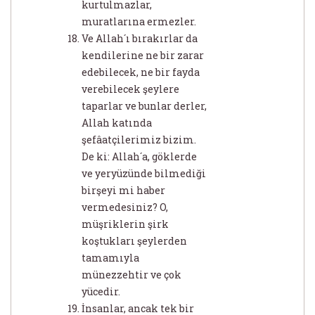
kurtulmazlar,
muratlarına ermezler.
Ve Allah´ı bırakırlar da
kendilerine ne bir zarar
edebilecek, ne bir fayda
verebilecek şeylere
taparlar ve bunlar derler,
Allah katında
şefâatçilerimiz bizim.
De ki: Allah´a, göklerde
ve yeryüzünde bilmediği
birşeyi mi haber
vermedesiniz? O,
müşriklerin şirk
koştukları şeylerden
tamamıyla
münezzehtir ve çok
yücedir.
İnsanlar, ancak tek bir