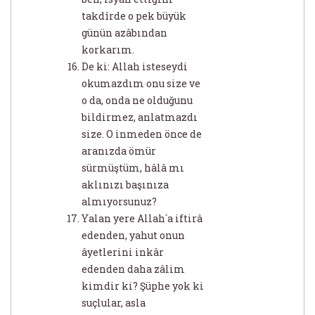
takdîrde o pek büyük
günün azâbından
korkarım.
De ki: Allah isteseydi
okumazdım onu size ve
o da, onda ne olduğunu
bildirmez, anlatmazdı
size. O inmeden önce de
aranızda ömür
sürmüştüm, hâlâ mı
aklınızı başınıza
almıyorsunuz?
Yalan yere Allah´a iftirâ
edenden, yahut onun
âyetlerini inkâr
edenden daha zâlim
kimdir ki? Şüphe yok ki
suçlular, asla