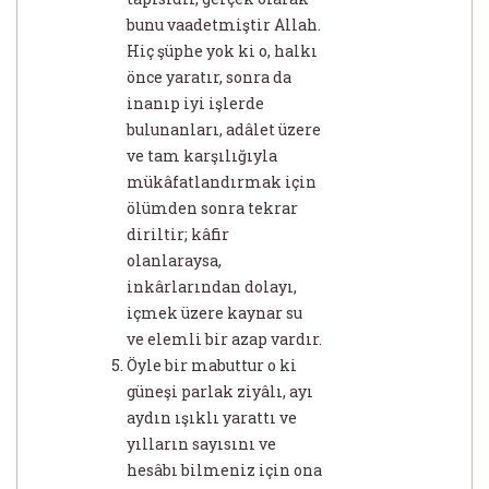
bunu vaadetmiştir Allah.
Hiç şüphe yok ki o, halkı
önce yaratır, sonra da
inanıp iyi işlerde
bulunanları, adâlet üzere
ve tam karşılığıyla
mükâfatlandırmak için
ölümden sonra tekrar
diriltir; kâfir
olanlaraysa,
inkârlarından dolayı,
içmek üzere kaynar su
ve elemli bir azap vardır.
Öyle bir mabuttur o ki
güneşi parlak ziyâlı, ayı
aydın ışıklı yarattı ve
yılların sayısını ve
hesâbı bilmeniz için ona