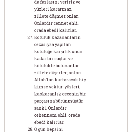
da fazlasını veririz ve
yüzleri kararmaz,
zillete düşmez onlar.
Onlardır cennet ehli,
orada ebedî kalırlar.
Kötülük kazananların
cezâsıysa yapılan
kötülüğe karşılık onun
kadar bir suçtur ve
kötülükte bulunanlar
zillete düşerler; onları
Allah´tan kurtaracak hiç
kimse yoktur; yüzleri,
kapkaranlık gecenin bir
parçasına bürünmüştür
sanki. Onlardır
cehennem ehli, orada
ebedî kalırlar.
O gün hepsini