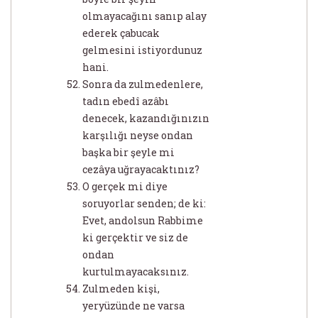
olmayacağını sanıp alay
ederek çabucak
gelmesini istiyordunuz
hani.
Sonra da zulmedenlere,
tadın ebedî azâbı
denecek, kazandığınızın
karşılığı neyse ondan
başka bir şeyle mi
cezâya uğrayacaktınız?
O gerçek mi diye
soruyorlar senden; de ki:
Evet, andolsun Rabbime
ki gerçektir ve siz de
ondan
kurtulmayacaksınız.
Zulmeden kişi,
yeryüzünde ne varsa