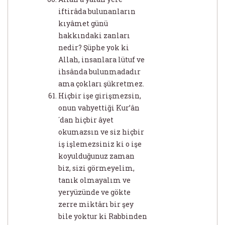
iftirâda bulunanların
kıyâmet günü
hakkındaki zanları
nedir? Şüphe yok ki
Allah, insanlara lütuf ve
ihsânda bulunmadadır
ama çokları şükretmez.
Hiçbir işe girişmezsin,
onun vahyettiği Kur’ân
´dan hiçbir âyet
okumazsın ve siz hiçbir
iş işlemezsiniz ki o işe
koyulduğunuz zaman
biz, sizi görmeyelim,
tanık olmayalım ve
yeryüzünde ve gökte
zerre miktârı bir şey
bile yoktur ki Rabbinden