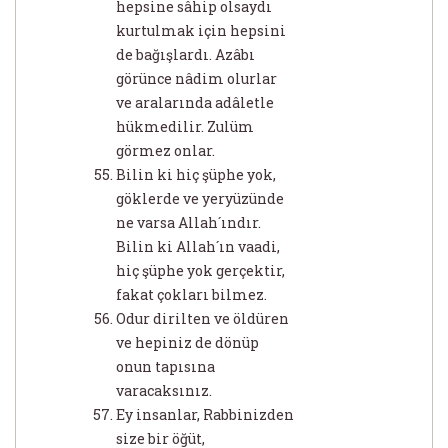
hepsine sâhip olsaydı
kurtulmak için hepsini
de bağışlardı. Azâbı
görünce nâdim olurlar
ve aralarında adâletle
hükmedilir. Zulüm
görmez onlar.
Bilin ki hiç şüphe yok,
göklerde ve yeryüzünde
ne varsa Allah´ındır.
Bilin ki Allah´ın vaadi,
hiç şüphe yok gerçektir,
fakat çokları bilmez.
Odur dirilten ve öldüren
ve hepiniz de dönüp
onun tapısına
varacaksınız.
Ey insanlar, Rabbinizden
size bir öğüt,