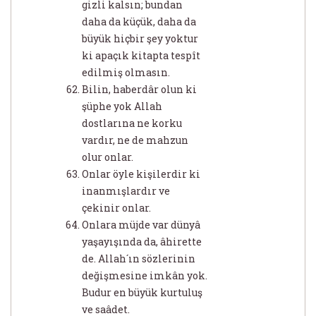
gizli kalsın; bundan
daha da küçük, daha da
büyük hiçbir şey yoktur
ki apaçık kitapta tespît
edilmiş olmasın.
Bilin, haberdâr olun ki
şüphe yok Allah
dostlarına ne korku
vardır, ne de mahzun
olur onlar.
Onlar öyle kişilerdir ki
inanmışlardır ve
çekinir onlar.
Onlara müjde var dünyâ
yaşayışında da, âhirette
de. Allah´ın sözlerinin
değişmesine imkân yok.
Budur en büyük kurtuluş
ve saâdet.