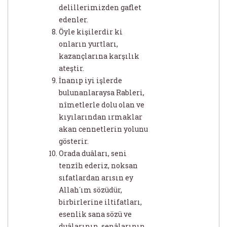
delillerimizden gaflet
edenler.
Öyle kişilerdir ki
onların yurtları,
kazançlarına karşılık
ateştir.
İnanıp iyi işlerde
bulunanlaraysa Rableri,
nîmetlerle dolu olan ve
kıyılarından ırmaklar
akan cennetlerin yolunu
gösterir.
Orada duâları, seni
tenzîh ederiz, noksan
sıfatlardan arısın ey
Allah´ım sözüdür,
birbirlerine iltifatları,
esenlik sana sözü ve
duâlarının, senâlarının