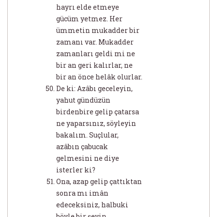
hayrı elde etmeye
gücüm yetmez. Her
ümmetin mukadder bir
zamanı var. Mukadder
zamanları geldi mi ne
bir an geri kalırlar, ne
bir an önce helâk olurlar.
De ki: Azâbı geceleyin,
yahut gündüzün
birdenbire gelip çatarsa
ne yaparsınız, söyleyin
bakalım. Suçlular,
azâbın çabucak
gelmesini ne diye
isterler ki?
Ona, azap gelip çattıktan
sonra mı imân
edeceksiniz, halbuki
böyle bir şeyin