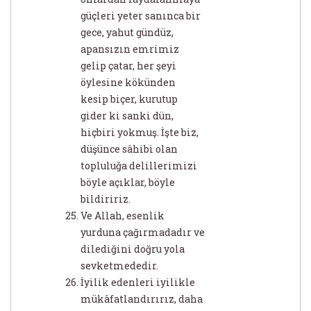
güçleri yeter sanınca bir
gece, yahut gündüz,
apansızın emrimiz
gelip çatar, her şeyi
öylesine kökünden
kesip biçer, kurutup
gider ki sanki dün,
hiçbiri yokmuş. İşte biz,
düşünce sâhibi olan
topluluğa delillerimizi
böyle açıklar, böyle
bildiririz.
Ve Allah, esenlik
yurduna çağırmadadır ve
dilediğini doğru yola
sevketmededir.
İyilik edenleri iyilikle
mükâfatlandırırız, daha