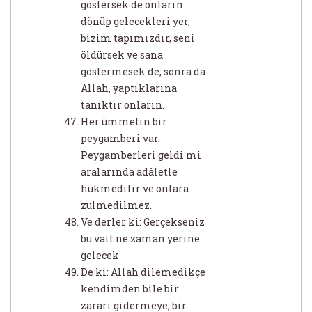
göstersek de onların
dönüp gelecekleri yer,
bizim tapımızdır, seni
öldürsek ve sana
göstermesek de; sonra da
Allah, yaptıklarına
tanıktır onların.
Her ümmetin bir
peygamberi var.
Peygamberleri geldi mi
aralarında adâletle
hükmedilir ve onlara
zulmedilmez.
Ve derler ki: Gerçekseniz
bu vait ne zaman yerine
gelecek
De ki: Allah dilemedikçe
kendimden bile bir
zararı gidermeye, bir