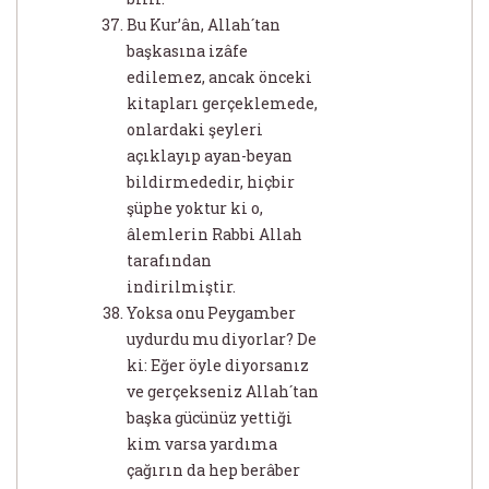
Bu Kur’ân, Allah´tan
başkasına izâfe
edilemez, ancak önceki
kitapları gerçeklemede,
onlardaki şeyleri
açıklayıp ayan-beyan
bildirmededir, hiçbir
şüphe yoktur ki o,
âlemlerin Rabbi Allah
tarafından
indirilmiştir.
Yoksa onu Peygamber
uydurdu mu diyorlar? De
ki: Eğer öyle diyorsanız
ve gerçekseniz Allah´tan
başka gücünüz yettiği
kim varsa yardıma
çağırın da hep berâber