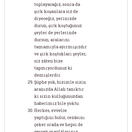
toplayacağız, sonra da
şirk koşanlara siz de
diyeceğiz, yerinizde
durun, şirk koştuğunuz
şeyler de yerlerinde
dursun; aralarını
tamamıyla ayırmışızdır
ve şirk koştukları şeyler,
siz zâten bize
tapmıyordunuz ki
demişlerdir.
Şüphe yok, bizimle sizin
aranızda Allah tanıktır
ki sizin kulluğunuzdan
haberimiz bile yoktu.
Herkes, evvelce
yaptığını bulur, cezâsını
çeker orada ve hepsi de
gerçek mevlâlarının