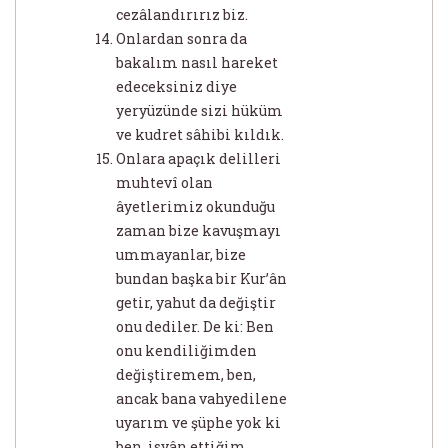
cezâlandırırız biz.
Onlardan sonra da
bakalım nasıl hareket
edeceksiniz diye
yeryüzünde sizi hüküm
ve kudret sâhibi kıldık.
Onlara apaçık delilleri
muhtevî olan
âyetlerimiz okunduğu
zaman bize kavuşmayı
ummayanlar, bize
bundan başka bir Kur’ân
getir, yahut da değiştir
onu dediler. De ki: Ben
onu kendiliğimden
değiştiremem, ben,
ancak bana vahyedilene
uyarım ve şüphe yok ki
ben, isyân ettiğim