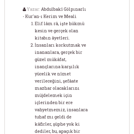
Yazar:
Abdulbakî Gölpınarlı
- Kur'an-ı Kerim ve Meali
Elif lâm râ, işte hükmü
kesin ve gerçek olan
kitabın âyetleri.
İnsanları korkutmak ve
inananlara, gerçek bir
güzel mükâfat,
inançlarına karşılık
yücelik ve nîmet
verileceğini, şefâate
mazhar olacaklarını
müjdelemek için
içlerinden bir ere
vahyetmemiz, insanlara
tuhaf mı geldi de
kâfirler, şüphe yok ki
dediler, bu, apaçık bir