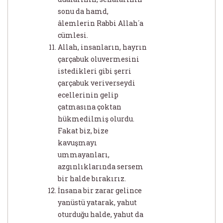
sonu da hamd,
âlemlerin Rabbi Allah´a
cümlesi.
Allah, insanların, hayrın
çarçabuk oluvermesini
istedikleri gibi şerri
çarçabuk veriverseydi
ecellerinin gelip
çatmasına çoktan
hükmedilmiş olurdu.
Fakat biz, bize
kavuşmayı
ummayanları,
azgınlıklarında sersem
bir halde bırakırız.
İnsana bir zarar gelince
yanüstü yatarak, yahut
oturduğu halde, yahut da