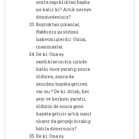
sonra sapıklıktan başka
ne kalır ki? Artık nereye
dönmedesiniz?
Buyruktan çıkanlar,
Rabbinin şu sözünü
haketmişlerdir: Onlar,
inanmazlar.
De ki: Ona eş
saydıklarınızın içinde
halkı önce yaratıp sonra
öldüren, sonra da
yeniden hayâta getiren
var mı? De ki: Allah, her
şeyi ve herkesi yaratır,
öldürür de sonra gene
hayâta getirir artık nasıl
oluyor da gerçeği bırakıp
bâtıla dönersiniz?
De ki: Ona eş