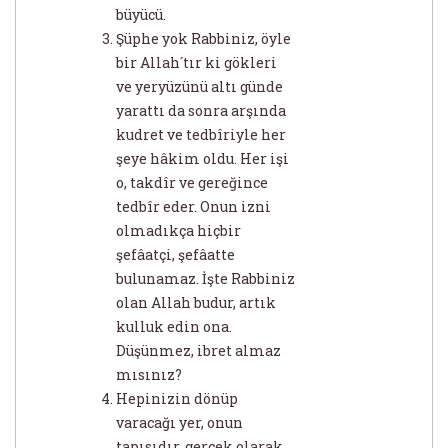
büyücü.
Şüphe yok Rabbiniz, öyle
bir Allah´tır ki gökleri
ve yeryüzünü altı günde
yarattı da sonra arşında
kudret ve tedbîriyle her
şeye hâkim oldu. Her işi
o, takdîr ve gereğince
tedbîr eder. Onun izni
olmadıkça hiçbir
şefâatçi, şefâatte
bulunamaz. İşte Rabbiniz
olan Allah budur, artık
kulluk edin ona.
Düşünmez, ibret almaz
mısınız?
Hepinizin dönüp
varacağı yer, onun
tapısıdır, gerçek olarak