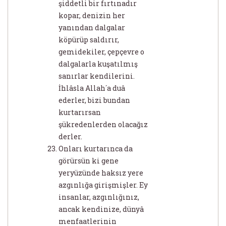
şiddetli bir fırtınadır
kopar, denizin her
yanından dalgalar
köpürüp saldırır,
gemidekiler, çepçevre o
dalgalarla kuşatılmış
sanırlar kendilerini.
İhlâsla Allah´a duâ
ederler, bizi bundan
kurtarırsan
şükredenlerden olacağız
derler.
Onları kurtarınca da
görürsün ki gene
yeryüzünde haksız yere
azgınlığa girişmişler. Ey
insanlar, azgınlığınız,
ancak kendinize, dünyâ
menfaatlerinin